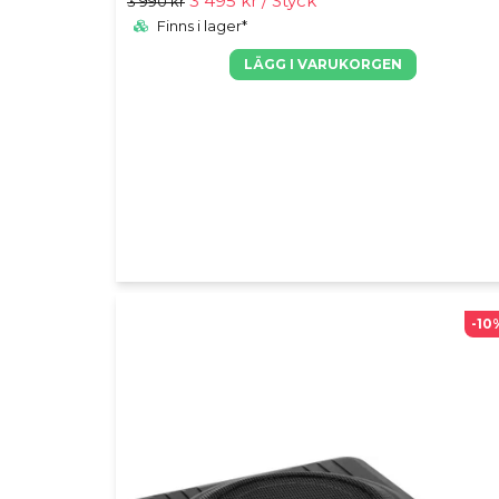
3 495 kr
/ Styck
3 990 kr
Finns i lager*
LÄGG I VARUKORGEN
-10