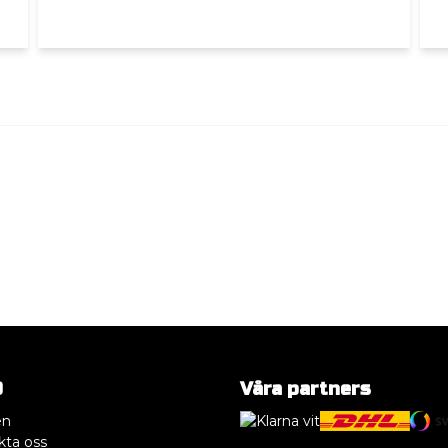
O
Våra partners
en
kta oss