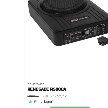
RENEGADE
RENEGADE RS800A
1 790 kr
/ Styck
1 990 kr
Finns i lager*