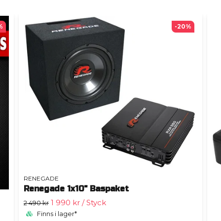
%
-20%
RENEGADE
Renegade 1x10" Baspaket
1 990 kr
/ Styck
2 490 kr
Finns i lager*