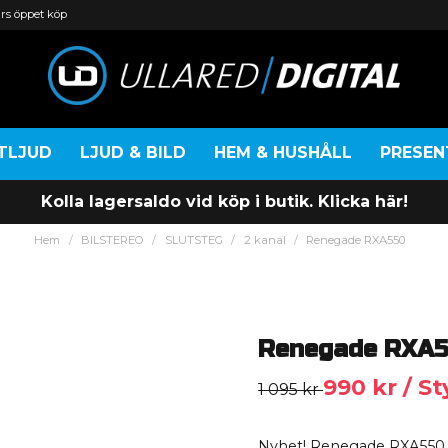
rs öppet köp
TLJUD
LJUD & BILD
HEM & HUSHÅLL
PRESE
Kolla lagersaldo vid köp i butik. Klicka här!
Hem
BILSTEREO
SLUTSTEG
2 kanal
Renegade RXA550
Renegade RXA
990 kr
/ S
1 095 kr
Nyhet! Renegade RXA55