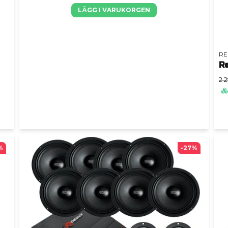
LÄGG I VARUKORGEN
RE
R
2 2
%
-27%