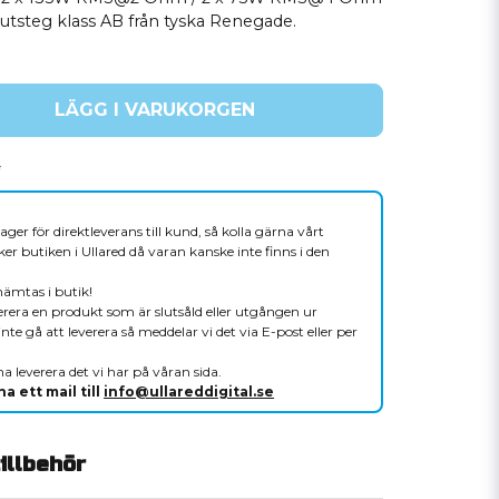
lutsteg klass AB från tyska Renegade.
LÄGG I VARUKORGEN
ager för direktleverans till kund, så kolla gärna vårt
er butiken i Ullared då varan kanske inte finns i den
hämtas i butik!
verera en produkt som är slutsåld eller utgången ur
nte gå att leverera så meddelar vi det via E-post eller per
a leverera det vi har på våran sida.
a ett mail till
info@ullareddigital.se
llbehör