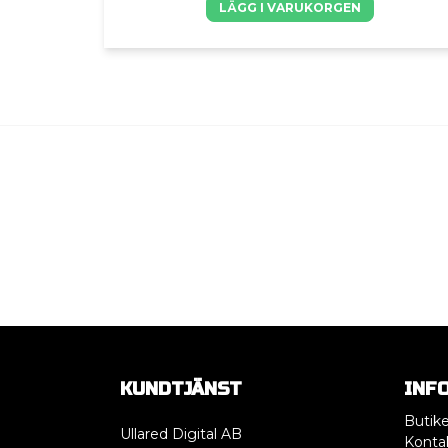
LÄGG I VARUKORGEN
KUNDTJÄNST
INF
Butik
Ullared Digital AB
Konta