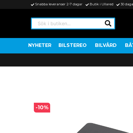
Snabba leveranser 2-7 dagar
Butik i Ullared
30 daga
Sök i butiken...
NYHETER
BILSTEREO
BILVÅRD
BÅ
-
10
%