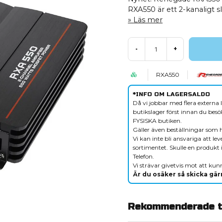
RXA550 är ett 2-kanaligt s
Läs mer
-
+
RXA550
*INFO OM LAGERSALDO
Då vi jobbar med flera externa l
butikslager först innan du besök
FYSISKA butiken.
Gäller även beställningar som 
Vi kan inte bli ansvariga att le
sortimentet. Skulle en produkt i
Telefon.
Vi strävar givetvis mot att kunn
Är du osäker så skicka gärn
Rekommenderade ti