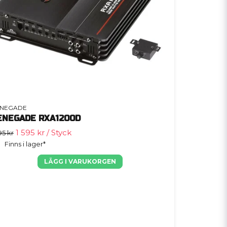
NEGADE
ENEGADE RXA1200D
1 595 kr
/ Styck
95 kr
Finns i lager*
LÄGG I VARUKORGEN