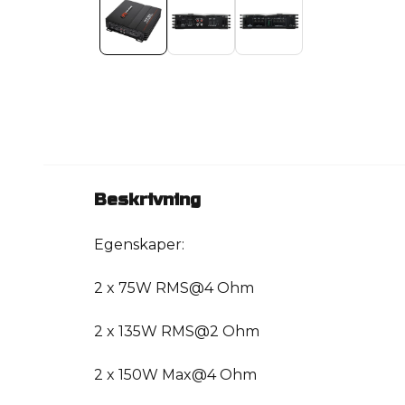
Beskrivning
Egenskaper:
2 x 75W RMS@4 Ohm
2 x 135W RMS@2 Ohm
2 x 150W Max@4 Ohm