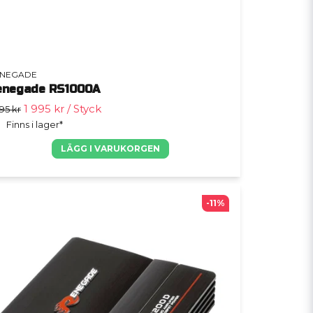
NEGADE
enegade RS1000A
1 995 kr
/ Styck
95 kr
Finns i lager*
LÄGG I VARUKORGEN
-11%