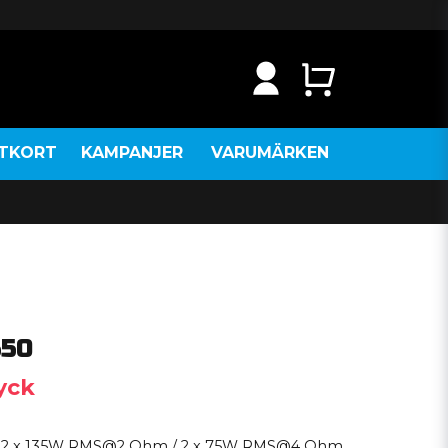
NTKORT
KAMPANJER
VARUMÄRKEN
550
tyck
0 2 x 135W RMS@2 Ohm / 2 x 75W RMS@4 Ohm