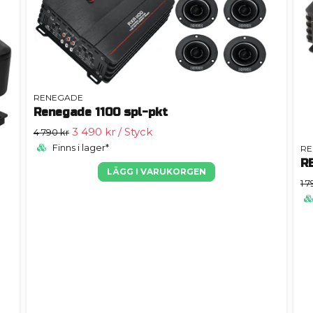
RENEGADE
Renegade 1100 spl-pkt
3 490 kr
/ Styck
4 790 kr
Finns i lager*
RE
R
LÄGG I VARUKORGEN
1 7