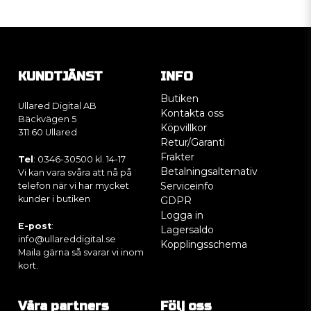
KUNDTJÄNST
INFO
Butiken
Ullared Digital AB
Kontakta oss
Bäckvägen 5
Köpvillkor
311 60 Ullared
Retur/Garanti
Frakter
Tel
: 0346-30500 kl. 14-17
Betalningsalternativ
Vi kan vara svåra att nå på
Serviceinfo
telefon när vi har mycket
kunder i butiken
GDPR
Logga in
E-post
:
Lagersaldo
info@ullareddigital.se
Kopplingsschema
Maila gärna så svarar vi inom
kort.
Våra partners
Följ oss