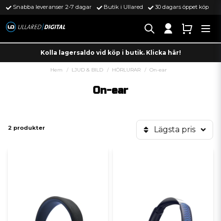
Snabba leveranser 2-7 dagar
Butik i Ullared
30 dagars öppet köp
Kolla lagersaldo vid köp i butik. Klicka här!
Hem
LJUD & BILD
HÖRLURAR
On-ear
On-ear
2 produkter
Lägsta pris