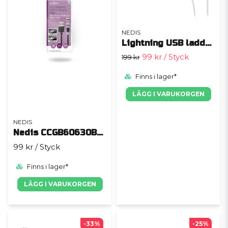
NEDIS
Lightning USB laddkabel
99 kr
/ Styck
199 kr
Finns i lager*
LÄGG I VARUKORGEN
NEDIS
Nedis CCGB60630BK20
99 kr
/ Styck
Finns i lager*
LÄGG I VARUKORGEN
-33%
-25%