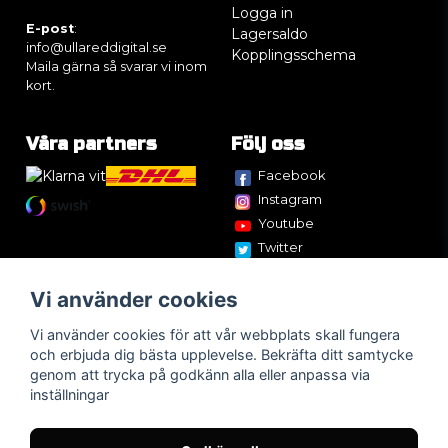
Logga in
E-post
:
Lagersaldo
info@ullareddigital.se
Kopplingsschema
Maila gärna så svarar vi inom
kort.
Våra partners
Följ oss
Facebook
Instagram
Youtube
Twitter
Vi använder cookies
Vi använder cookies för att vår webbplats skall fungera
och erbjuda dig bästa upplevelse. Bekräfta ditt samtycke
genom att trycka på godkänn alla eller anpassa via
inställningar