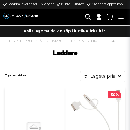
Snabba leveranser 2-7 dagar
Butik i Ullared
30 dagars öppet köp
Kolla lagersaldo vid köp i butik. Klicka här!
Hem
HEM & HUSHÅLL
DATA & TELEFONI
Mobil tillbehör
Laddare
Laddare
7 produkter
Lägsta pris
-50%