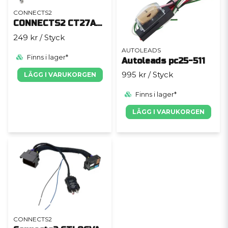
CONNECTS2
CONNECTS2 CT27AA14
249 kr
/ Styck
AUTOLEADS
Finns i lager*
Autoleads pc25-511
995 kr
/ Styck
LÄGG I VARUKORGEN
Finns i lager*
LÄGG I VARUKORGEN
CONNECTS2