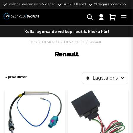
Snabba leveranser 2-7 dagar
Butik i Ullared
30 dagars öppet köp
Kolla lagersaldo vid köp i butik. Klicka här!
Hem
BILSTEREO
BILSPECIFIKT
Renault
Renault
3 produkter
Lägsta pris