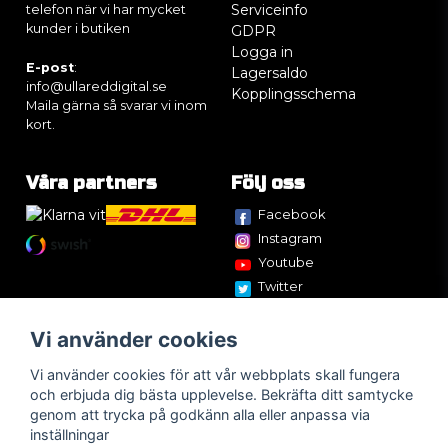
Serviceinfo
telefon när vi har mycket
kunder i butiken
GDPR
Logga in
E-post
:
Lagersaldo
info@ullareddigital.se
Kopplingsschema
Maila gärna så svarar vi inom
kort.
Våra partners
Följ oss
Facebook
Instagram
Youtube
Twitter
Vi använder cookies
Vi använder cookies för att vår webbplats skall fungera
och erbjuda dig bästa upplevelse. Bekräfta ditt samtycke
genom att trycka på godkänn alla eller anpassa via
inställningar