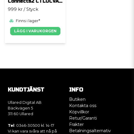
Connects2 CTLOCVAG2-2CH
999 kr
/ Styck
Finns i lager*
LÄGG I VARUKORGEN
KUNDTJÄNST
INFO
Butiken
Ullared Digital AB
Kontakta oss
Bäckvägen 5
Köpvillkor
311 60 Ullared
Retur/Garanti
Frakter
Tel
: 0346-30500 kl. 14-17
Betalningsalternativ
Vi kan vara svåra att nå på