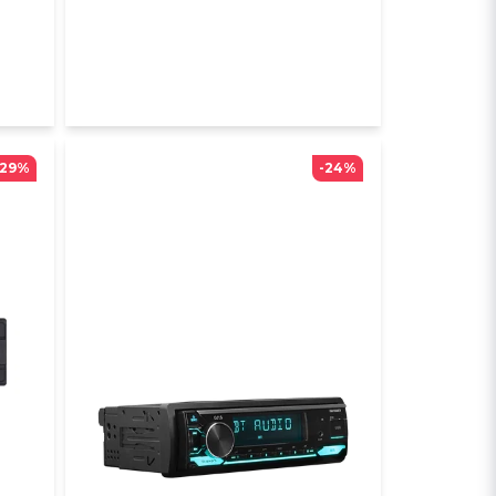
-29%
-24%