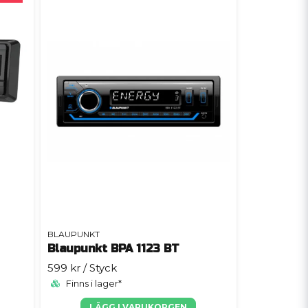
BLAUPUNKT
Blaupunkt BPA 1123 BT
599 kr
/ Styck
Finns i lager*
LÄGG I VARUKORGEN