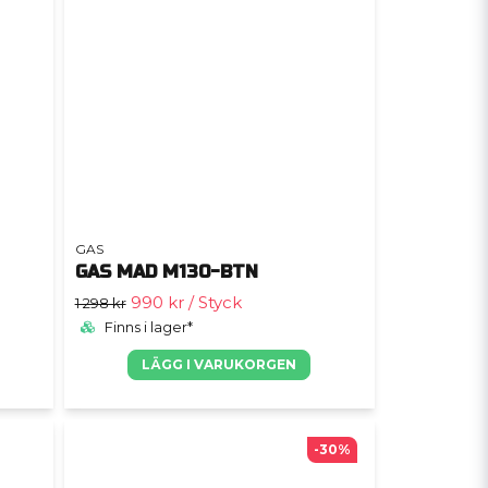
GAS
GAS MAD M130-BTN
990 kr
/ Styck
1 298 kr
Finns i lager*
LÄGG I VARUKORGEN
-30%