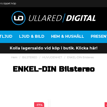
rs öppet köp
TLJUD
LJUD & BILD
HEM & HUSHÅLL
PRESE
Kolla lagersaldo vid köp i butik. Klicka här!
Hem
BILSTEREO
HUVUDENHET
ENKEL-DIN Bilstereo
ENKEL-DIN Bilstereo
-17%