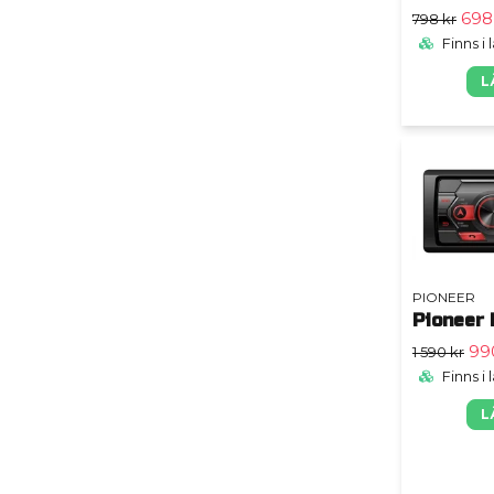
698
798 kr
Finns i 
L
PIONEER
Pioneer
99
1 590 kr
Finns i 
L