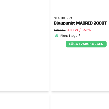
BLAUPUNKT
Blaupunkt MADRID 200BT
990 kr
/ Styck
1 390 kr
Finns i lager*
LÄGG I VARUKORGEN