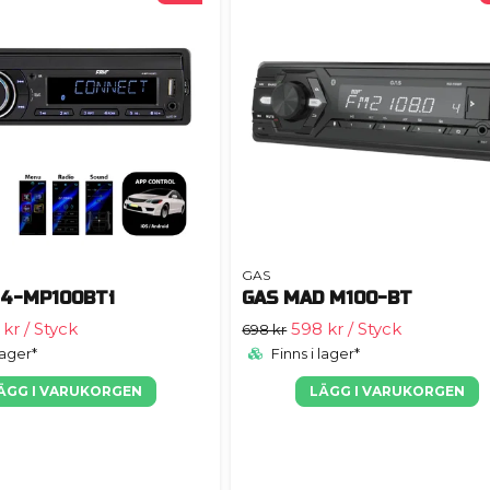
GAS
 4-MP100BTi
GAS MAD M100-BT
 kr
/ Styck
598 kr
/ Styck
698 kr
lager*
Finns i lager*
ÄGG I VARUKORGEN
LÄGG I VARUKORGEN