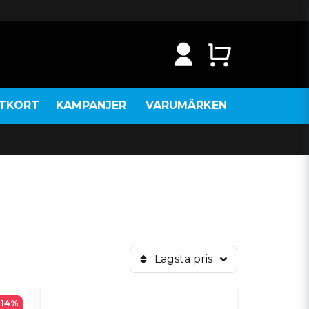
NTKORT
KAMPANJER
VARUMÄRKEN
Lägsta pris
-14%