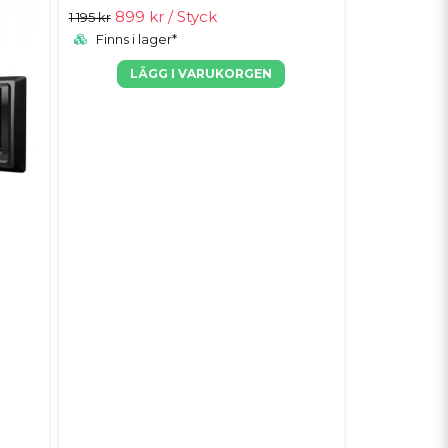
899 kr
/ Styck
1 195 kr
Finns i lager*
LÄGG I VARUKORGEN