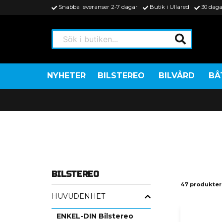
Snabba leveranser 2-7 dagar
Butik i Ullared
30 daga
Sök i butiken...
NYHETER
BILSTEREO
BILVÅRD
BÅ
BILSTEREO
47 produkter
HUVUDENHET
ENKEL-DIN Bilstereo