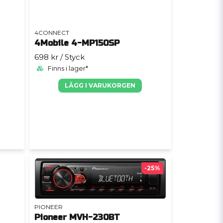
4CONNECT
4Mobile 4-MP150SP
698 kr
/ Styck
Finns i lager*
LÄGG I VARUKORGEN
-25%
PIONEER
Pioneer MVH-230BT