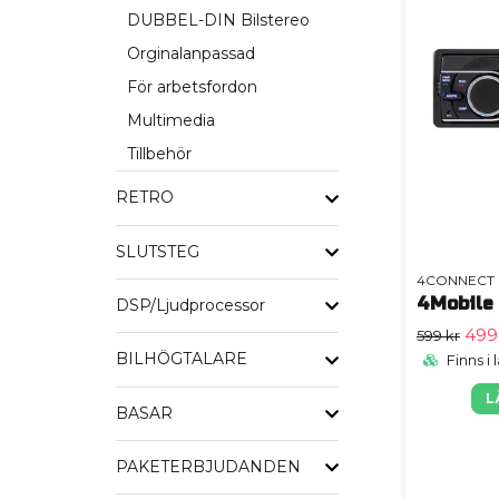
DUBBEL-DIN Bilstereo
Orginalanpassad
För arbetsfordon
Multimedia
Tillbehör
RETRO
SLUTSTEG
4CONNECT
4Mobile
DSP/Ljudprocessor
499
599 kr
BILHÖGTALARE
Finns i 
L
BASAR
PAKETERBJUDANDEN