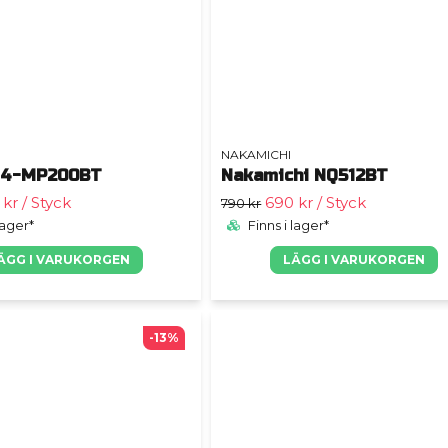
NAKAMICHI
 4-MP200BT
Nakamichi NQ512BT
 kr
/ Styck
690 kr
/ Styck
790 kr
lager*
Finns i lager*
ÄGG I VARUKORGEN
LÄGG I VARUKORGEN
-13%