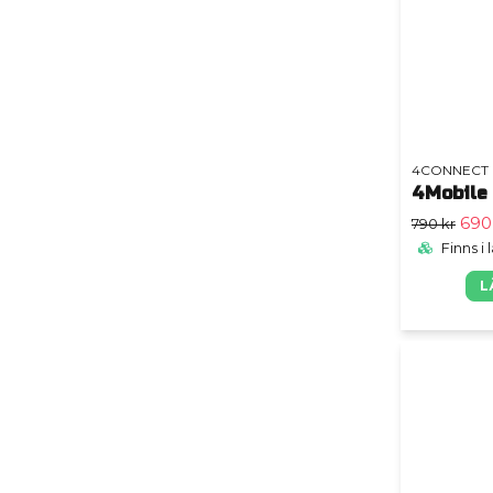
4CONNECT
4Mobile
690
790 kr
Finns i 
L