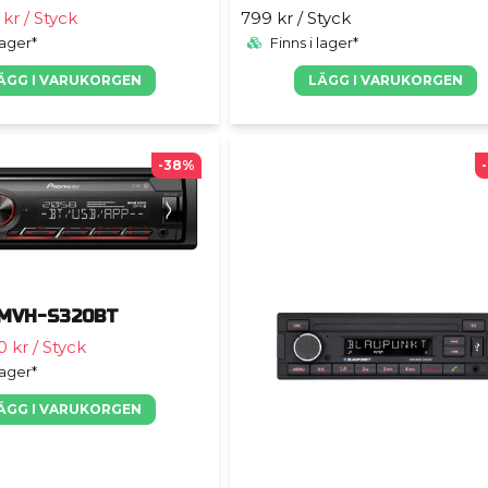
 kr
/ Styck
799 kr
/ Styck
lager*
Finns i lager*
ÄGG I VARUKORGEN
LÄGG I VARUKORGEN
-38%
 MVH-S320BT
0 kr
/ Styck
lager*
ÄGG I VARUKORGEN