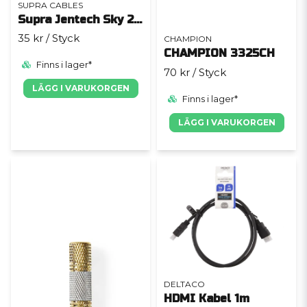
SUPRA CABLES
Supra Jentech Sky 2x2.5mm²
35 kr
/ Styck
CHAMPION
CHAMPION 3325CH
Finns i lager*
70 kr
/ Styck
LÄGG I VARUKORGEN
Finns i lager*
LÄGG I VARUKORGEN
DELTACO
HDMI Kabel 1m