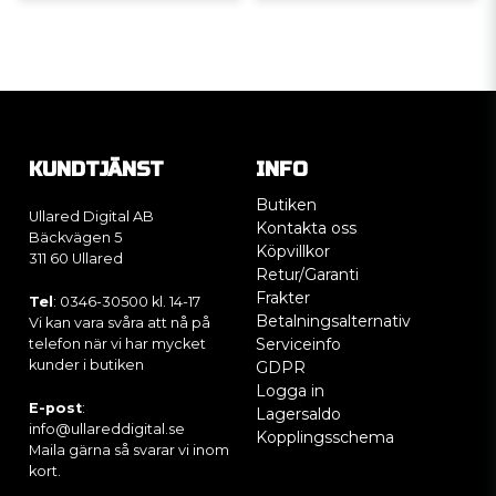
KUNDTJÄNST
INFO
Butiken
Ullared Digital AB
Kontakta oss
Bäckvägen 5
Köpvillkor
311 60 Ullared
Retur/Garanti
Frakter
Tel
: 0346-30500 kl. 14-17
Betalningsalternativ
Vi kan vara svåra att nå på
Serviceinfo
telefon när vi har mycket
kunder i butiken
GDPR
Logga in
E-post
:
Lagersaldo
info@ullareddigital.se
Kopplingsschema
Maila gärna så svarar vi inom
kort.