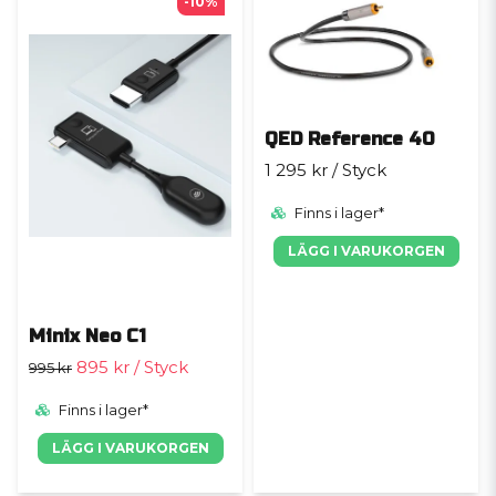
-10%
QED Reference 40
1 295 kr
/ Styck
Finns i lager*
LÄGG I VARUKORGEN
Minix Neo C1
895 kr
/ Styck
995 kr
Finns i lager*
LÄGG I VARUKORGEN