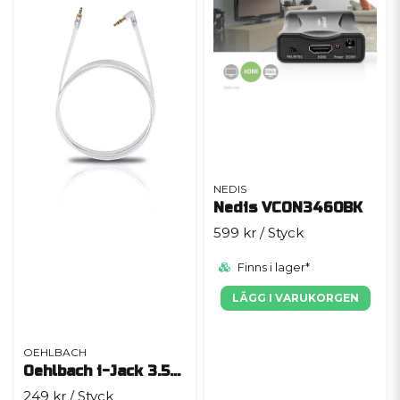
NEDIS
Nedis VCON3460BK
599 kr
/ Styck
Finns i lager*
LÄGG I VARUKORGEN
OEHLBACH
Oehlbach i-Jack 3.5mm
249 kr
/ Styck