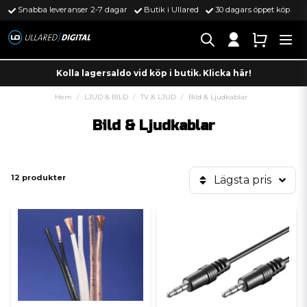
Snabba leveranser 2-7 dagar
Butik i Ullared
30 dagars öppet köp
Kolla lagersaldo vid köp i butik. Klicka här!
Hem
LJUD & BILD
TV & LJUD
Bild & Ljudkablar
Bild & Ljudkablar
12 produkter
Lägsta pris