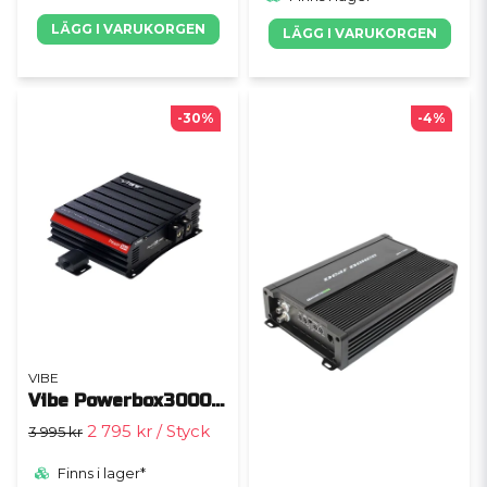
LÄGG I VARUKORGEN
LÄGG I VARUKORGEN
-30%
-4%
VIBE
Vibe Powerbox3000.1P-V0
2 795 kr
/ Styck
3 995 kr
Finns i lager*