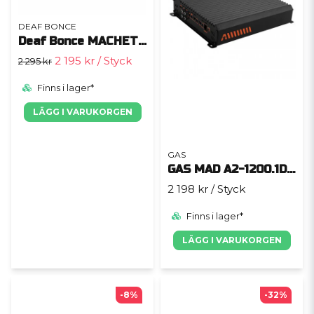
DEAF BONCE
Deaf Bonce MACHETE MFA-1.1000
2 195 kr
/ Styck
2 295 kr
Finns i lager*
LÄGG I VARUKORGEN
GAS
GAS MAD A2-1200.1DFL
2 198 kr
/ Styck
Finns i lager*
LÄGG I VARUKORGEN
-8%
-32%