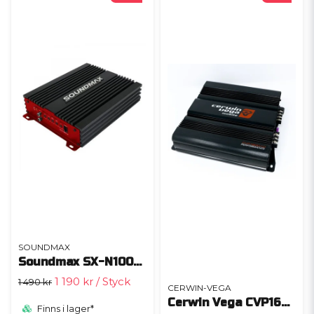
SOUNDMAX
Soundmax SX-N1000.1D
1 190 kr
/ Styck
1 490 kr
CERWIN-VEGA
Cerwin Vega CVP1600.1D
Finns i lager*