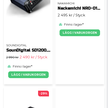
NAKAMICHI
Nackamichi NRO-D1500.1
2 495 kr
/ Styck
Finns i lager*
LÄGG I VARUKORGEN
SOUNDIGITAL
SounDigital SD1200.1 EVO 5 - 2 Ohm
2 490 kr
/ Styck
2 990 kr
Finns i lager*
LÄGG I VARUKORGEN
-29%