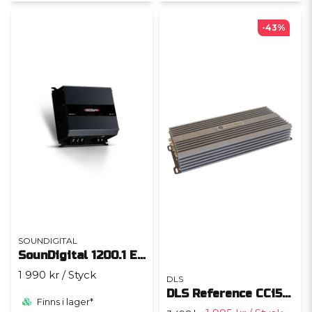
-43%
SOUNDIGITAL
SounDigital 1200.1 EVO 6 - 1 Ohm
1 990 kr
/ Styck
DLS
DLS Reference CCi500
Finns i lager*