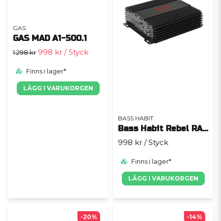
GAS
GAS MAD A1-500.1
998 kr
/ Styck
1 298 kr
Finns i lager*
LÄGG I VARUKORGEN
BASS HABIT
Bass Habit Rebel RA1200W
998 kr
/ Styck
Finns i lager*
LÄGG I VARUKORGEN
-20%
-14%