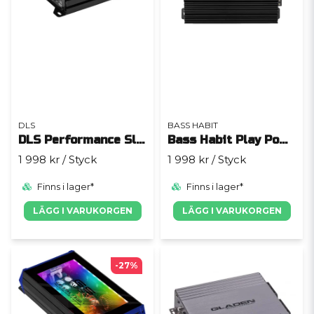
DLS
BASS HABIT
DLS Performance Slim PS 1.500
Bass Habit Play Power 1000.1 (gen. 2)
1 998 kr
/ Styck
1 998 kr
/ Styck
Finns i lager*
Finns i lager*
LÄGG I VARUKORGEN
LÄGG I VARUKORGEN
-27%