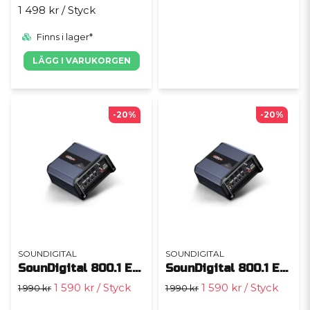
1 498 kr
/ Styck
Finns i lager*
LÄGG I VARUKORGEN
-20%
-20%
SOUNDIGITAL
SOUNDIGITAL
SounDigital 800.1 EVO 5 4 Ohm
SounDigital 800.1 EVO 5 2 Ohm
1 590 kr
/ Styck
1 590 kr
/ Styck
1 990 kr
1 990 kr