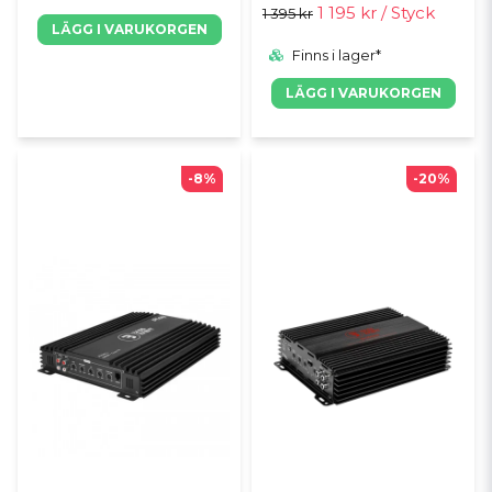
1 195 kr
/ Styck
1 395 kr
LÄGG I VARUKORGEN
Finns i lager*
LÄGG I VARUKORGEN
-8%
-20%