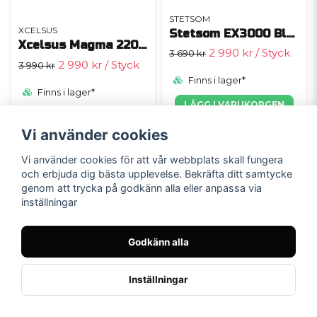
STETSOM
XCELSUS
Stetsom EX3000 Black Edition
Xcelsus Magma 2200.1
2 990 kr
/ Styck
3 690 kr
2 990 kr
/ Styck
3 990 kr
Finns i lager*
Finns i lager*
LÄGG I VARUKORGEN
LÄGG I VARUKORGEN
Vi använder cookies
Vi använder cookies för att vår webbplats skall fungera
-25%
och erbjuda dig bästa upplevelse. Bekräfta ditt samtycke
genom att trycka på godkänn alla eller anpassa via
inställningar
Godkänn alla
Inställningar
SOUNDIGITAL