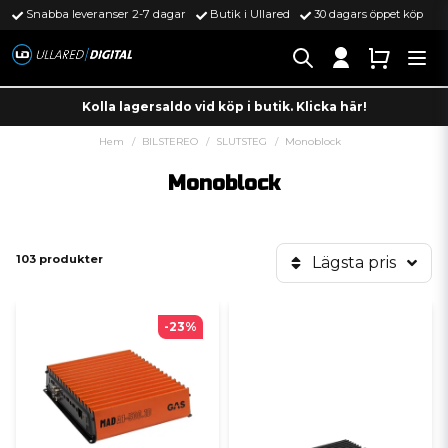
Snabba leveranser 2-7 dagar
Butik i Ullared
30 dagars öppet köp
Kolla lagersaldo vid köp i butik. Klicka här!
Hem
BILSTEREO
SLUTSTEG
Monoblock
Monoblock
103 produkter
Lägsta pris
-23%