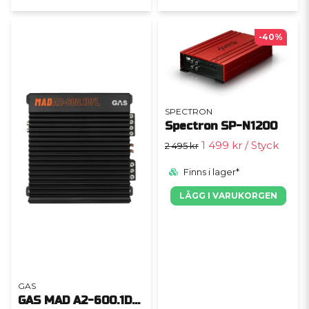
-40%
SPECTRON
Spectron SP-N1200
1 499 kr
/ Styck
2 495 kr
Finns i lager*
LÄGG I VARUKORGEN
GAS
GAS MAD A2-600.1DFL