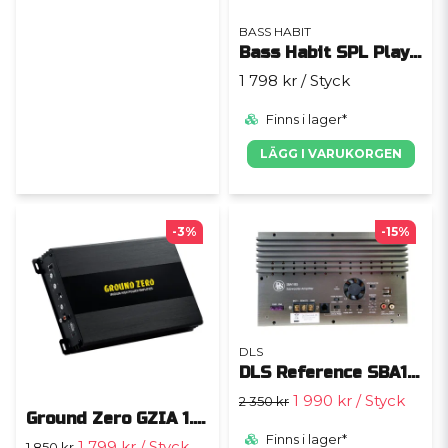
BASS HABIT
Bass Habit SPL Play SP12001FR
1 798 kr
/ Styck
Finns i lager*
LÄGG I VARUKORGEN
-3%
-15%
DLS
DLS Reference SBA185
1 990 kr
/ Styck
2 350 kr
Ground Zero GZIA 1.700
Finns i lager*
1 799 kr
/ Styck
1 850 kr