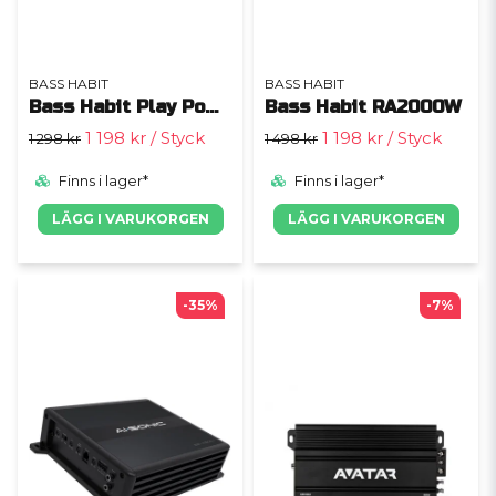
BASS HABIT
BASS HABIT
Bass Habit Play Power 600.1 (gen. 2)
Bass Habit RA2000W
1 198 kr
/ Styck
1 198 kr
/ Styck
1 298 kr
1 498 kr
Finns i lager*
Finns i lager*
LÄGG I VARUKORGEN
LÄGG I VARUKORGEN
-35%
-7%