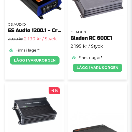
GS AUDIO
GS Audio 1200.1 - Crystal Series
GLADEN
Gladen RC 600C1
2 190 kr
/ Styck
2 990 kr
2 195 kr
/ Styck
Finns i lager*
Finns i lager*
LÄGG I VARUKORGEN
LÄGG I VARUKORGEN
-4%