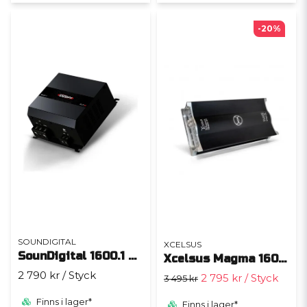
-20%
SOUNDIGITAL
XCELSUS
SounDigital 1600.1 EVO 6 - 1 Ohm
Xcelsus Magma 1600.1 Black
2 790 kr
/ Styck
2 795 kr
/ Styck
3 495 kr
Finns i lager*
Finns i lager*