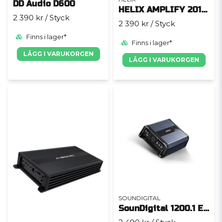
DD Audio D600
HELIX AMPLIFY 201 DIRECT
2 390 kr
/ Styck
2 390 kr
/ Styck
Finns i lager*
Finns i lager*
LÄGG I VARUKORGEN
LÄGG I VARUKORGEN
SOUNDIGITAL
SounDigital 1200.1 EVO 5 - 1 Ohm