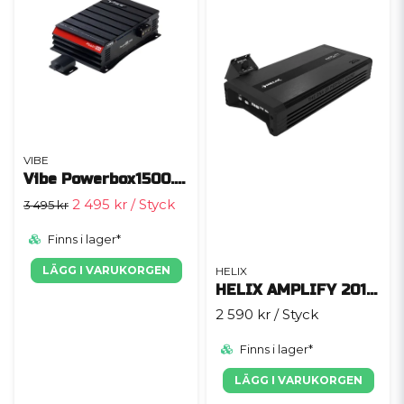
VIBE
Vibe Powerbox1500.1P-V0
2 495 kr
/ Styck
3 495 kr
Finns i lager*
LÄGG I VARUKORGEN
HELIX
HELIX AMPLIFY 201 X-OVER
2 590 kr
/ Styck
Finns i lager*
LÄGG I VARUKORGEN