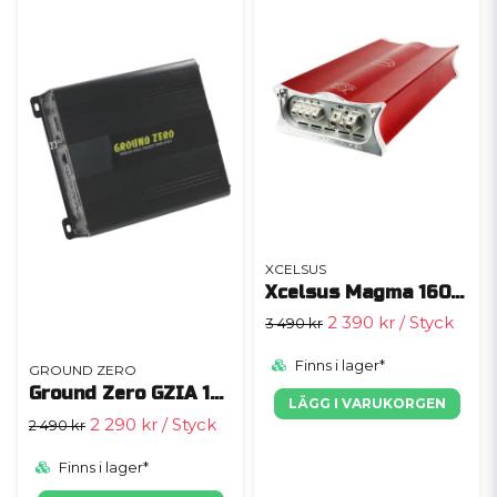
XCELSUS
Xcelsus Magma 1600.1
2 390 kr
/ Styck
3 490 kr
Finns i lager*
GROUND ZERO
Ground Zero GZIA 1000.1
LÄGG I VARUKORGEN
2 290 kr
/ Styck
2 490 kr
Finns i lager*