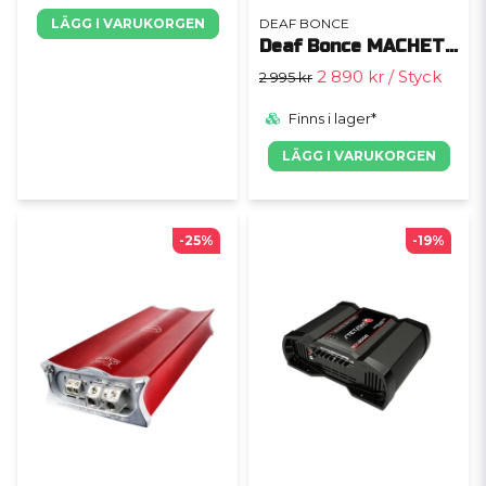
DEAF BONCE
LÄGG I VARUKORGEN
Deaf Bonce MACHETE MFA-1.1500
2 890 kr
/ Styck
2 995 kr
Finns i lager*
LÄGG I VARUKORGEN
-25%
-19%