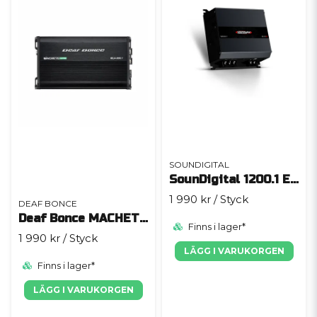
SOUNDIGITAL
SounDigital 1200.1 EVO 6 - 2 Ohm
1 990 kr
/ Styck
DEAF BONCE
Deaf Bonce MACHETE MLA-900.1
Finns i lager*
1 990 kr
/ Styck
LÄGG I VARUKORGEN
Finns i lager*
LÄGG I VARUKORGEN