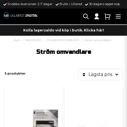
Snabba leveranser 2-7 dagar
Butik i Ullared
30 dagars öppet köp
Kolla lagersaldo vid köp i butik. Klicka här!
Hem
BILSTEREO
TILLBEHÖR / KABLAGE
Ström omvandlare
Ström omvandlare
5 produkter
Lägsta pris