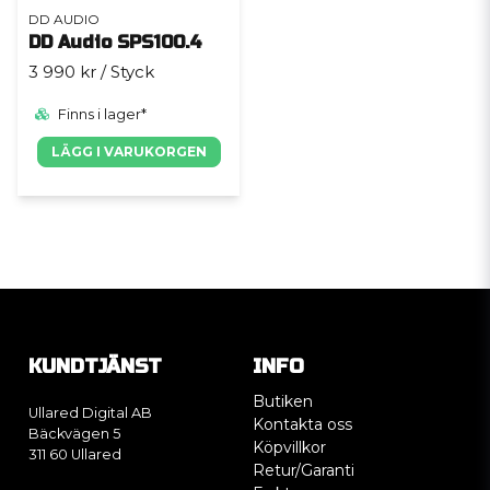
DD AUDIO
DD Audio SPS100.4
3 990 kr
/ Styck
Finns i lager*
LÄGG I VARUKORGEN
KUNDTJÄNST
INFO
Butiken
Ullared Digital AB
Kontakta oss
Bäckvägen 5
Köpvillkor
311 60 Ullared
Retur/Garanti