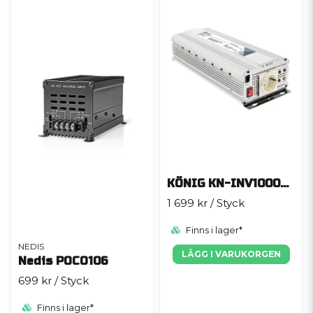
KÖNIG KN-INV1000W12
1 699 kr
/ Styck
Finns i lager*
NEDIS
LÄGG I VARUKORGEN
Nedis POCO106
699 kr
/ Styck
Finns i lager*