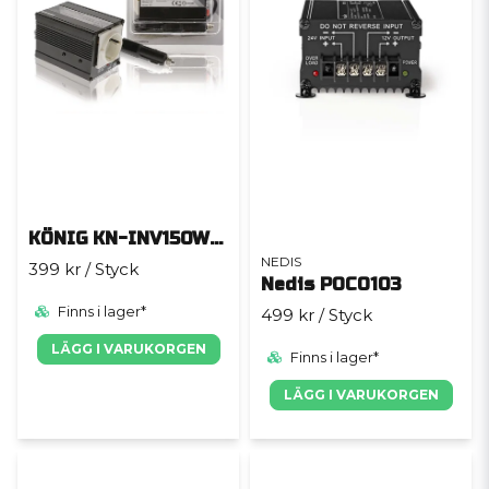
KÖNIG KN-INV150WU12
NEDIS
399 kr
/ Styck
Nedis POCO103
Finns i lager*
499 kr
/ Styck
LÄGG I VARUKORGEN
Finns i lager*
LÄGG I VARUKORGEN