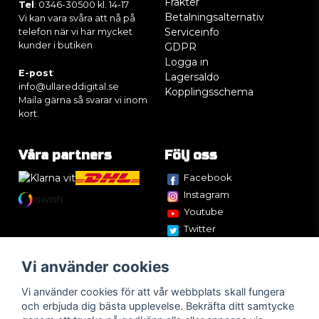
Frakter
Tel
: 0346-30500 kl. 14-17
Betalningsalternativ
Vi kan vara svåra att nå på
Serviceinfo
telefon när vi har mycket
kunder i butiken
GDPR
Logga in
E-post
:
Lagersaldo
info@ullareddigital.se
Kopplingsschema
Maila gärna så svarar vi inom
kort.
Våra partners
Följ oss
Facebook
Instagram
Youtube
Twitter
Vi använder cookies
Vi använder cookies för att vår webbplats skall fungera
och erbjuda dig bästa upplevelse. Bekräfta ditt samtycke