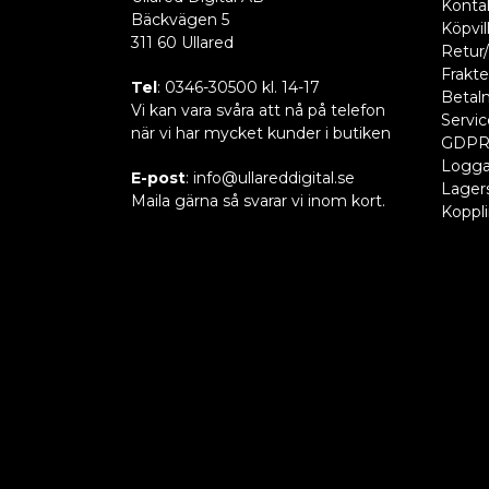
Konta
Bäckvägen 5
Köpvil
311 60 Ullared
Retur/
Frakte
Tel
: 0346-30500 kl. 14-17
Betaln
Vi kan vara svåra att nå på telefon
Servic
när vi har mycket kunder i butiken
GDP
Logga
E-post
: info@ullareddigital.se
Lager
Maila gärna så svarar vi inom kort.
Koppl