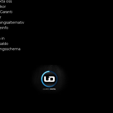
kta oss
lkor
Garanti
r
ingsalternativ
einfo
R
 in
saldo
ingsschema