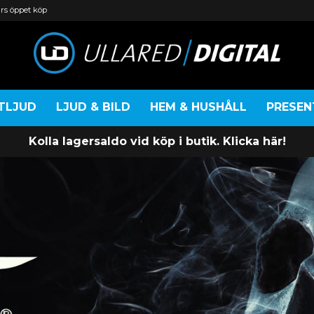
rs öppet köp
TLJUD
LJUD & BILD
HEM & HUSHÅLL
PRESE
Kolla lagersaldo vid köp i butik. Klicka här!