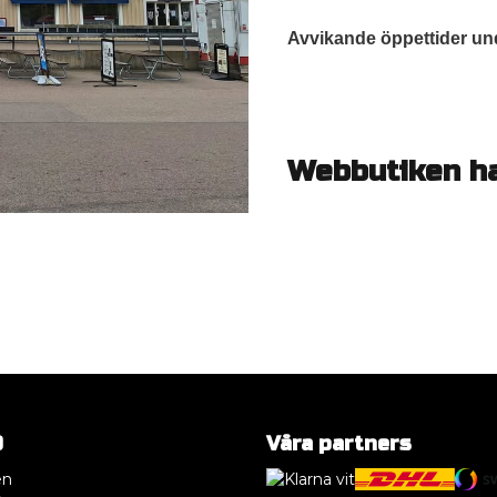
Avvikande öppettider un
Webbutiken har
O
Våra partners
en