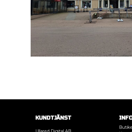
KUNDTJÄNST
INF
Butik
Ullared Digital AB