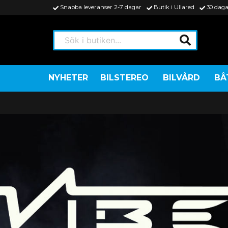
Snabba leveranser 2-7 dagar
Butik i Ullared
30 daga
Sök i butiken...
NYHETER
BILSTEREO
BILVÅRD
BÅ