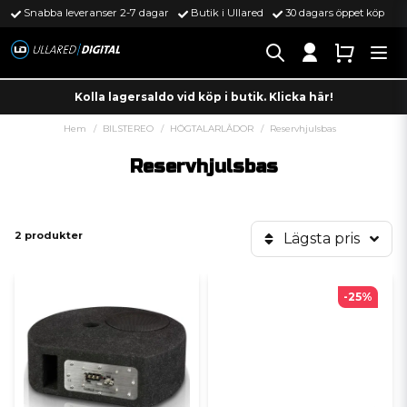
Snabba leveranser 2-7 dagar
Butik i Ullared
30 dagars öppet köp
Kolla lagersaldo vid köp i butik. Klicka här!
Hem
BILSTEREO
HÖGTALARLÅDOR
Reservhjulsbas
Reservhjulsbas
2 produkter
Lägsta pris
-25%