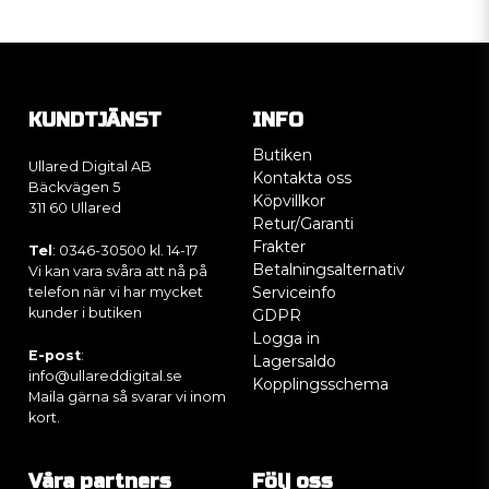
KUNDTJÄNST
INFO
Butiken
Ullared Digital AB
Kontakta oss
Bäckvägen 5
Köpvillkor
311 60 Ullared
Retur/Garanti
Frakter
Tel
: 0346-30500 kl. 14-17
Betalningsalternativ
Vi kan vara svåra att nå på
Serviceinfo
telefon när vi har mycket
kunder i butiken
GDPR
Logga in
E-post
:
Lagersaldo
info@ullareddigital.se
Kopplingsschema
Maila gärna så svarar vi inom
kort.
Våra partners
Följ oss