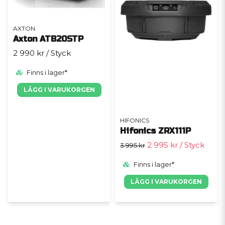
AXTON
Axton ATB20STP
2 990 kr
/ Styck
Finns i lager*
LÄGG I VARUKORGEN
HIFONICS
Hifonics ZRX111P
2 995 kr
/ Styck
3 995 kr
Finns i lager*
LÄGG I VARUKORGEN