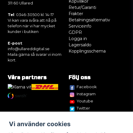
Köpvillkor
311 60 Ullared
Retur/Garanti
Frakter
Tel
: 0346-30500 kl. 14-17
Betalningsalternativ
Vi kan vara svåra att nå på
Serviceinfo
telefon när vi har mycket
kunder i butiken
GDPR
Logga in
E-post
:
Lagersaldo
info@ullareddigital.se
Kopplingsschema
Maila gärna så svarar vi inom
kort.
Våra partners
Följ oss
Facebook
Instagram
Youtube
Twitter
Vi använder cookies