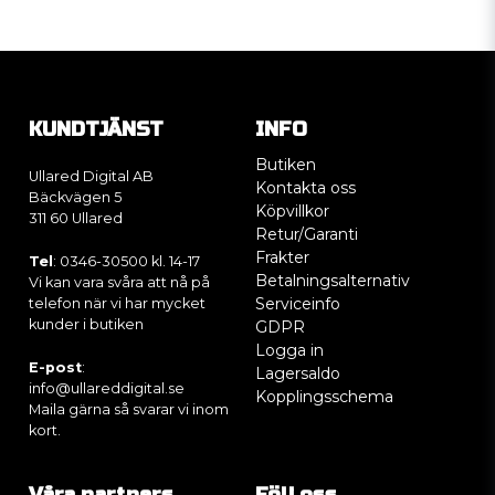
KUNDTJÄNST
INFO
Butiken
Ullared Digital AB
Kontakta oss
Bäckvägen 5
Köpvillkor
311 60 Ullared
Retur/Garanti
Frakter
Tel
: 0346-30500 kl. 14-17
Betalningsalternativ
Vi kan vara svåra att nå på
Serviceinfo
telefon när vi har mycket
kunder i butiken
GDPR
Logga in
E-post
:
Lagersaldo
info@ullareddigital.se
Kopplingsschema
Maila gärna så svarar vi inom
kort.