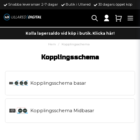
Snabba leveranser 2-7 dagar
Butik i Ullared
30 dagars öppet köp
Kolla lagersaldo vid köp i butik. Klicka här!
Hem
Kopplingsschema
Kopplingsschema
Kopplingsschema basar
Kopplingsschema Midbasar