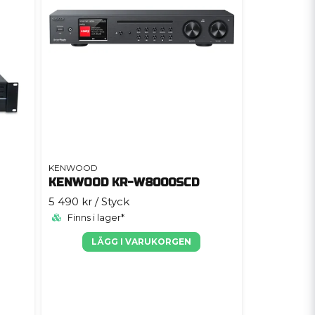
KENWOOD
KENWOOD KR-W8000SCD
5 490 kr
/ Styck
Finns i lager*
LÄGG I VARUKORGEN