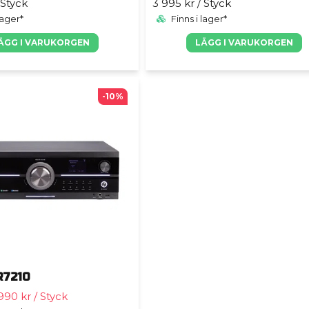
 Styck
3 995 kr
/ Styck
lager*
Finns i lager*
ÄGG I VARUKORGEN
LÄGG I VARUKORGEN
-10%
R7210
990 kr
/ Styck