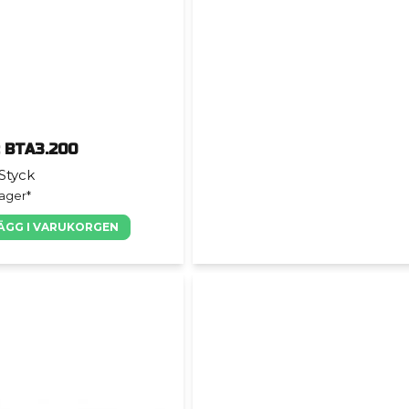
c BTA3.200
 Styck
lager*
ÄGG I VARUKORGEN