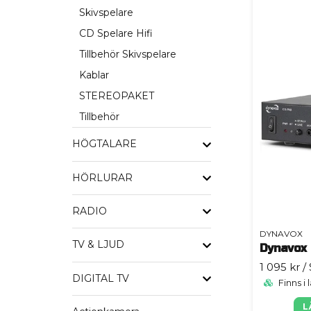
Skivspelare
CD Spelare Hifi
Tillbehör Skivspelare
Kablar
STEREOPAKET
Tillbehör
HÖGTALARE
HÖRLURAR
RADIO
DYNAVOX
TV & LJUD
Dynavox
1 095 kr
/
DIGITAL TV
Finns i 
L