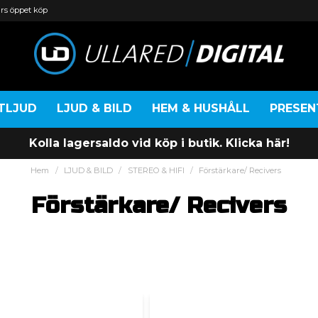
rs öppet köp
TLJUD
LJUD & BILD
HEM & HUSHÅLL
PRESE
Kolla lagersaldo vid köp i butik. Klicka här!
Hem
LJUD & BILD
STEREO & HIFI
Förstärkare/ Recivers
Förstärkare/ Recivers