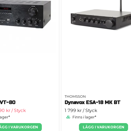
THOMSSON
 VT-80
Dynavox ESA-18 MK BT
90 kr
/ Styck
1 799 kr
/ Styck
lager*
Finns i lager*
ÄGG I VARUKORGEN
LÄGG I VARUKORGEN