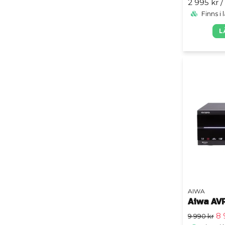
2 995 kr
/
Finns i 
L
AIWA
Aiwa AV
8 
9 990 kr