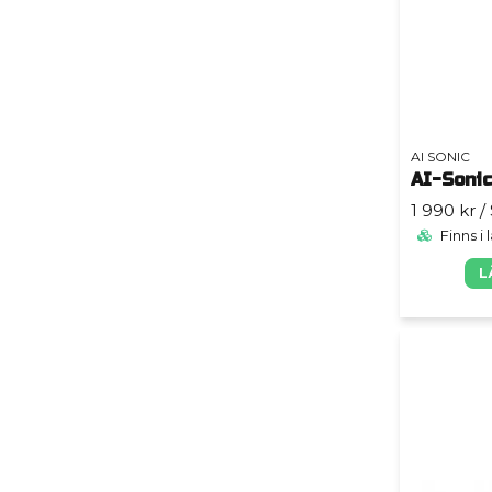
AI SONIC
AI-Soni
1 990 kr
/
Finns i 
L