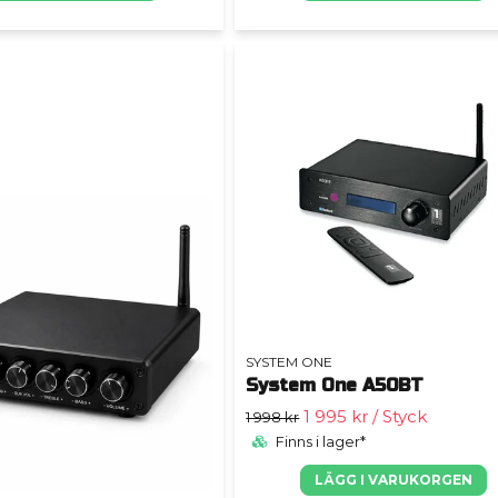
SYSTEM ONE
System One A50BT
1 995 kr
/ Styck
1 998 kr
Finns i lager*
LÄGG I VARUKORGEN