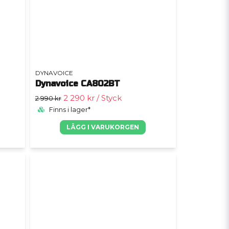
DYNAVOICE
Dynavoice CA802BT
2 290 kr
/ Styck
2 990 kr
Finns i lager*
LÄGG I VARUKORGEN