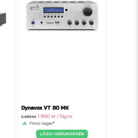
Dynavox VT 80 MK
1 990 kr
/ Styck
2 495 kr
Finns i lager*
LÄGG I VARUKORGEN