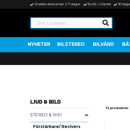
Snabba leveranser 2-7 dagar
Butik i Ullared
30 daga
Sök i butiken...
NYHETER
BILSTEREO
BILVÅRD
BÅ
LJUD & BILD
13 produkter
STEREO & HIFI
Förstärkare/ Recivers