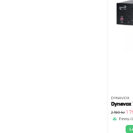
DYNAVOX
Dynavox
1 7
2 190 kr
Finns i 
L