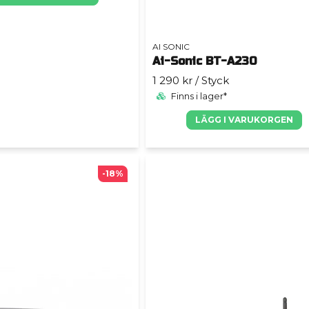
AI SONIC
Ai-Sonic BT-A230
1 290 kr
/ Styck
Finns i lager*
LÄGG I VARUKORGEN
-18%