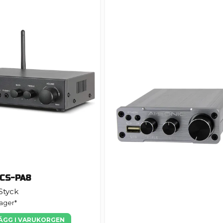
 CS-PA8
 Styck
lager*
ÄGG I VARUKORGEN