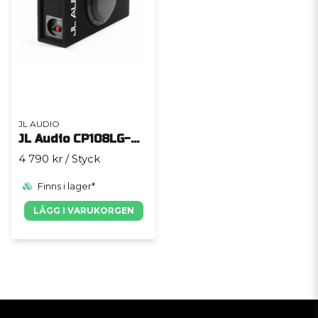
JL AUDIO
JL Audio CP108LG-W3v3
4 790 kr
/ Styck
Finns i lager*
LÄGG I VARUKORGEN