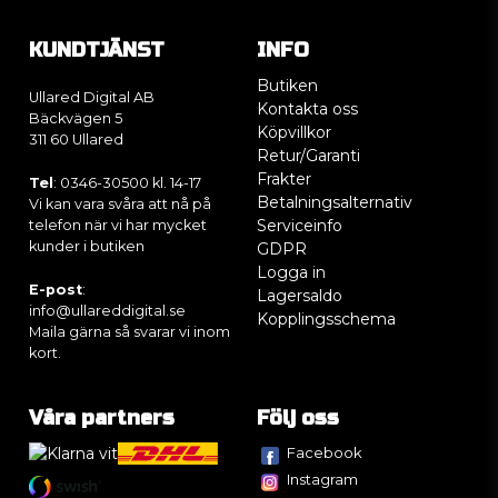
KUNDTJÄNST
INFO
Butiken
Ullared Digital AB
Kontakta oss
Bäckvägen 5
Köpvillkor
311 60 Ullared
Retur/Garanti
Frakter
Tel
: 0346-30500 kl. 14-17
Betalningsalternativ
Vi kan vara svåra att nå på
Serviceinfo
telefon när vi har mycket
kunder i butiken
GDPR
Logga in
E-post
:
Lagersaldo
info@ullareddigital.se
Kopplingsschema
Maila gärna så svarar vi inom
kort.
Våra partners
Följ oss
Facebook
Instagram