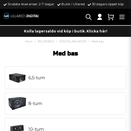
Snabba leveranser 2-7 dagar
Butik i Ullared
30 dagars öppet köp
Kolla lagersaldo vid köp i butik. Klicka här!
Hem
BILSTEREO
HÖGTALARLÅDOR
Med bas
Med bas
6,5-tum
8-tum
10-tum