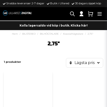
Snabba leveranser 2-7 dagar
Butik i Ullared
30 dagars öppet köp
Kolla lagersaldo vid köp i butik. Klicka här!
Hem
BILSTEREO
BILHÖGTALARE
Koaxialhögtalare
2,75"
2,75"
1 produkter
Lägsta pris