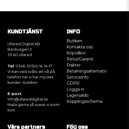
KUNDTJÄNST
INFO
Butiken
Ullared Digital AB
Kontakta oss
Bäckvägen 5
Köpvillkor
311 60 Ullared
Retur/Garanti
Frakter
Tel
: 0346-30500 kl. 14-17
Betalningsalternativ
Vi kan vara svåra att nå på
Serviceinfo
telefon när vi har mycket
kunder i butiken
GDPR
Logga in
E-post
:
Lagersaldo
info@ullareddigital.se
Kopplingsschema
Maila gärna så svarar vi inom
kort.
Våra partners
Följ oss