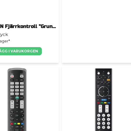
THOMSON Fjärrkontroll "Grundig Original"
tyck
lager*
ÄGG I VARUKORGEN