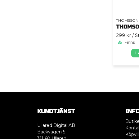
THOMSSON
299 kr
/ S
Finns i 
L
KUNDTJÄNST
INF
Butik
Ullared Digital AB
Konta
Bäckvägen 5
Köpvil
311 60 Ullared