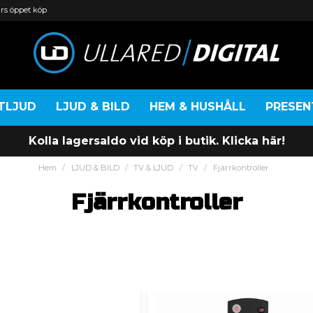
rs öppet köp
TLJUD
LJUD & BILD
HEM & HUSHÅLL
PRESE
Kolla lagersaldo vid köp i butik. Klicka här!
Hem
LJUD & BILD
TV & LJUD
TV
Fjärrkontroller
Fjärrkontroller