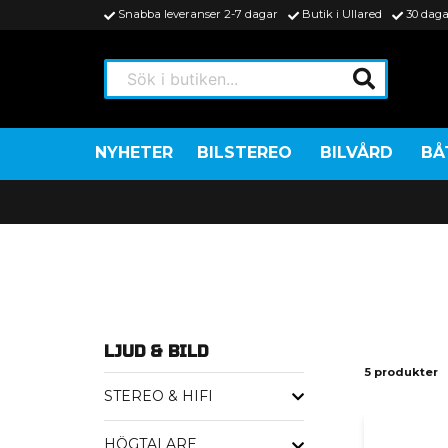
Snabba leveranser 2-7 dagar
Butik i Ullared
30 daga
Sök i butiken...
NYHETER
BILSTEREO
BILVÅRD
BÅ
LJUD & BILD
5 produkter
STEREO & HIFI
HÖGTALARE