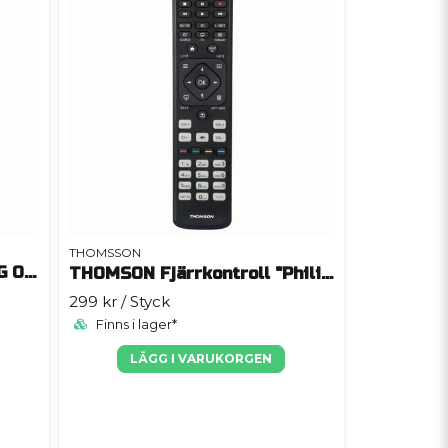
THOMSSON
THOMSON Fjärrkontroll "LG Original"
THOMSON Fjärrkontroll "Philips Original"
299 kr
/ Styck
Finns i lager*
LÄGG I VARUKORGEN