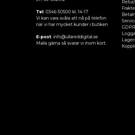
Retur/
Frakte
Tel
: 0346-30500 kl. 14-17
Betaln
Vi kan vara svåra att nå på telefon
Servic
när vi har mycket kunder i butiken
GDP
Logga
E-post
: info@ullareddigital.se
Lager
Maila gärna så svarar vi inom kort.
Koppl