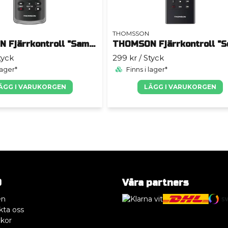
THOMSSON
THOMSON Fjärrkontroll "Samsung Original"
tyck
299 kr
/ Styck
lager*
Finns i lager*
ÄGG I VARUKORGEN
LÄGG I VARUKORGEN
O
Våra partners
en
kta oss
lkor