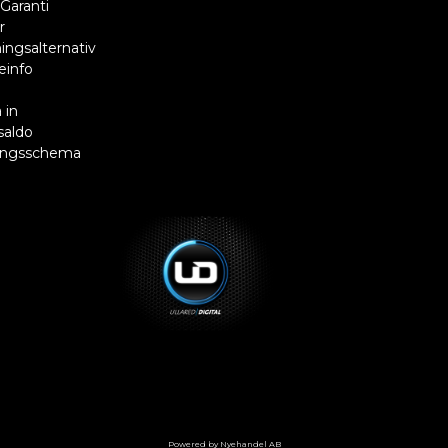
Garanti
r
ingsalternativ
einfo
R
 in
saldo
ingsschema
Powered by Nyehandel AB