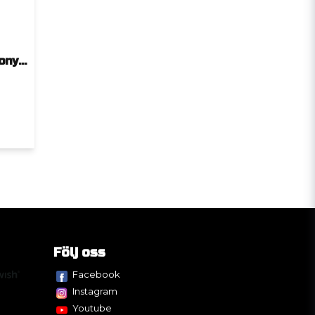
THOMSON Fjärrkontroll "Sony Original"
Följ oss
Facebook
Instagram
Youtube