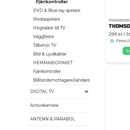
Fjärrkontroller
DVD & Blue-ray spelare
Mediaspelare
THOMSSON
Högtalare till TV
299 kr
/ S
Väggfäste
Finns i 
Tillbehör TV
L
Bild & Ljudkablar
HEMMABIOPAKET
Fjärrkontroller
Blåtandsmottagare/sändare
DIGITAL TV
Actionkamera
ANTENN & PARABOL