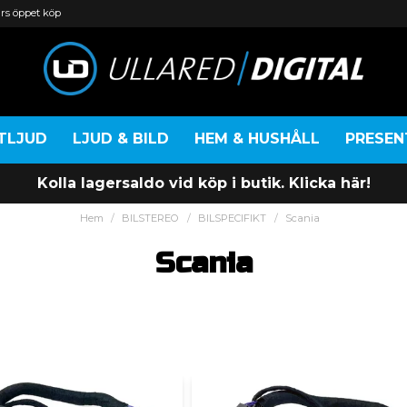
rs öppet köp
TLJUD
LJUD & BILD
HEM & HUSHÅLL
PRESE
Kolla lagersaldo vid köp i butik. Klicka här!
Hem
BILSTEREO
BILSPECIFIKT
Scania
Scania