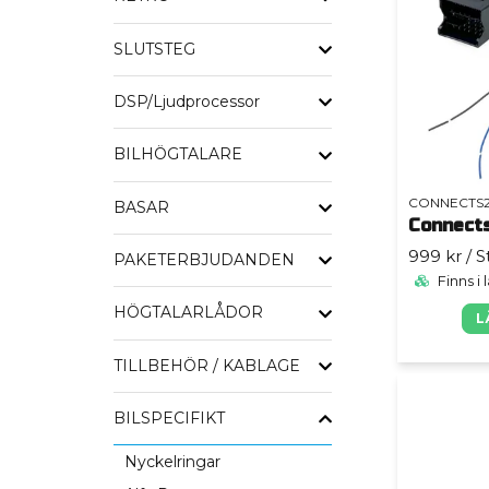
SLUTSTEG
DSP/Ljudprocessor
BILHÖGTALARE
CONNECTS
BASAR
Connect
999 kr
/ S
PAKETERBJUDANDEN
Finns i 
HÖGTALARLÅDOR
L
TILLBEHÖR / KABLAGE
BILSPECIFIKT
Nyckelringar