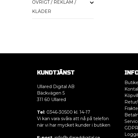
ÖVRIGT / REKLAM /
KLÄDER
KUNDTJÄNST
INF
Butik
Ullared Digital AB
Konta
Bäckvägen 5
Köpvil
311 60 Ullared
Retur/
Frakte
Tel
: 0346-30500 kl. 14-17
Betaln
Vi kan vara svåra att nå på telefon
Servic
när vi har mycket kunder i butiken
GDP
Logga
E-post
: info@ullareddigital.se