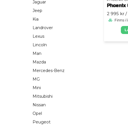
Jaguar
Phoenix
Jeep
2 995 kr
/
Kia
Finns i 
Landrover
L
Lexus
Lincoln
Man
Mazda
Mercedes-Benz
MG
Mini
Mitsubishi
Nissan
Opel
Peugeot