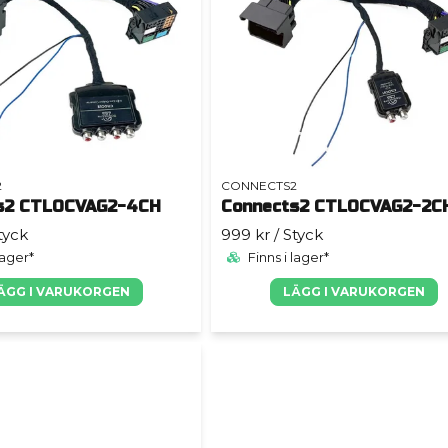
2
CONNECTS2
s2 CTLOCVAG2-4CH
Connects2 CTLOCVAG2-2C
tyck
999 kr
/ Styck
lager*
Finns i lager*
ÄGG I VARUKORGEN
LÄGG I VARUKORGEN