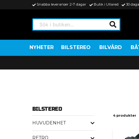
Snabba leveranser 2-7 dagar
Butik i Ullared
30 daga
Sök i butiken...
NYHETER
BILSTEREO
BILVÅRD
BÅ
BILSTEREO
4 produkter
HUVUDENHET
RETRO