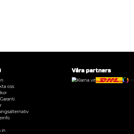
O
Våra partners
en
kta oss
lkor
Garanti
r
ingsalternativ
einfo
R
 in