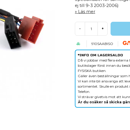
ej till 9-3 2003-2006)
Läs mer
-
+
910SAABISO
*INFO OM LAGERSALDO
Då vi jobbar med flera externa l
butikslager först innan du besök
FYSISKA butiken.
Gäller även beställningar som 
Vi kan inte bli ansvariga att le
sortimentet. Skulle en produkt i
Telefon.
Vi strävar givetvis mot att kunn
Är du osäker så skicka gärn