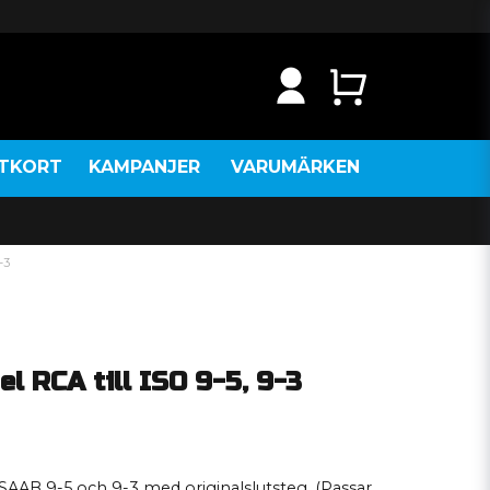
NTKORT
KAMPANJER
VARUMÄRKEN
-3
l RCA till ISO 9-5, 9-3
 SAAB 9-5 och 9-3 med originalslutsteg. (Passar