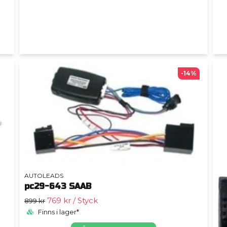
-14%
AUTOLEADS
pc29-643 SAAB
769 kr
/ Styck
899 kr
Finns i lager*