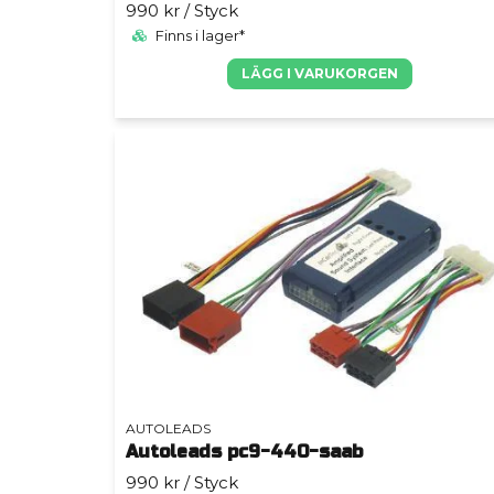
990 kr
/ Styck
Finns i lager*
LÄGG I VARUKORGEN
AUTOLEADS
Autoleads pc9-440-saab
990 kr
/ Styck