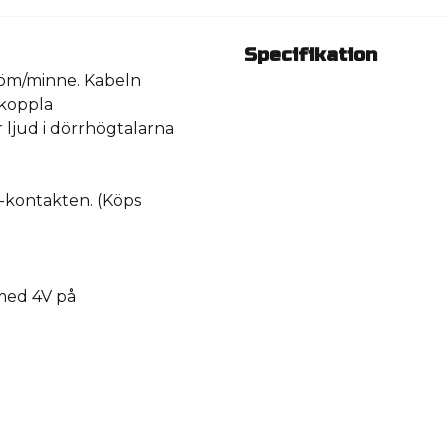
Specifikation
röm/minne. Kabeln
 koppla
 ljud i dörrhögtalarna
M-kontakten. (Köps
med 4V på