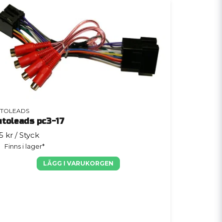
TOLEADS
utoleads pc3-17
5 kr
/ Styck
Finns i lager*
LÄGG I VARUKORGEN