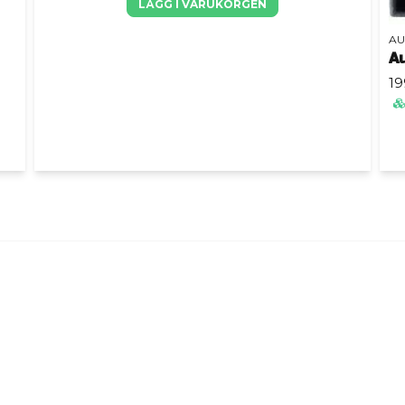
LÄGG I VARUKORGEN
AU
A
19