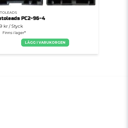
TOLEADS
utoleads PC2-96-4
9 kr
/ Styck
Finns i lager*
LÄGG I VARUKORGEN