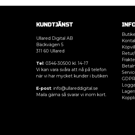
KUNDTJÄNST
INF
Butik
Ullared Digital AB
Konta
Bäckvägen 5
Köpvil
311 60 Ullared
Retur/
Frakte
Tel
: 0346-30500 kl. 14-17
Betaln
Vi kan vara svåra att nå på telefon
Servic
när vi har mycket kunder i butiken
GDP
Logga
E-post
: info@ullareddigital.se
Lager
Maila gärna så svarar vi inom kort.
Koppl