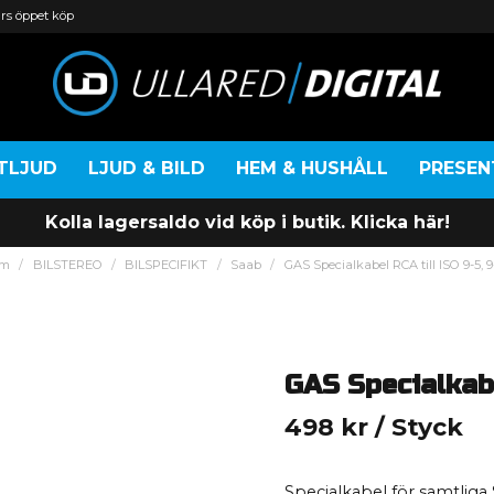
rs öppet köp
TLJUD
LJUD & BILD
HEM & HUSHÅLL
PRESE
Kolla lagersaldo vid köp i butik. Klicka här!
em
BILSTEREO
BILSPECIFIKT
Saab
GAS Specialkabel RCA till ISO 9-5, 9
GAS Specialkabe
498 kr
/ Styck
Specialkabel för samtliga