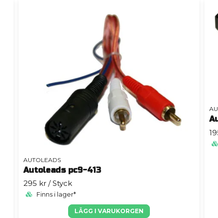
AU
A
19
AUTOLEADS
Autoleads pc9-413
295 kr
/ Styck
Finns i lager*
LÄGG I VARUKORGEN