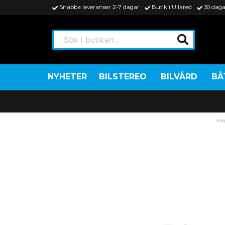
Snabba leveranser 2-7 dagar
Butik i Ullared
30 daga
Sök i butiken...
NYHETER
BILSTEREO
BILVÅRD
BÅ
H