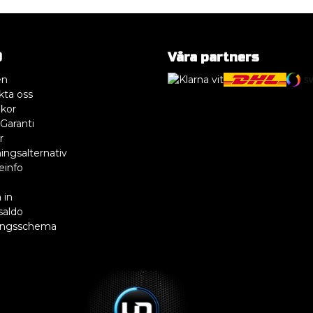
O
Våra partners
en
kta oss
lkor
Garanti
r
ingsalternativ
einfo
R
 in
saldo
ingsschema