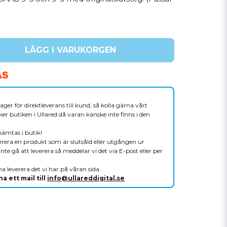
LÄGG I VARUKORGEN
ager för direktleverans till kund, så kolla gärna vårt
er butiken i Ullared då varan kanske inte finns i den
hämtas i butik!
verera en produkt som är slutsåld eller utgången ur
nte gå att leverera så meddelar vi det via E-post eller per
a leverera det vi har på våran sida.
a ett mail till
info@ullareddigital.se