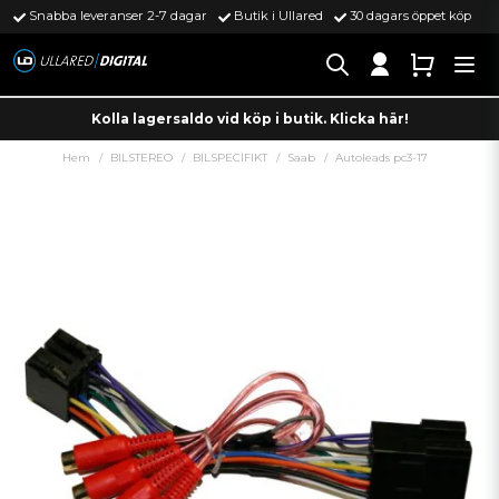
Snabba leveranser 2-7 dagar
Butik i Ullared
30 dagars öppet köp
Kolla lagersaldo vid köp i butik. Klicka här!
Hem
BILSTEREO
BILSPECIFIKT
Saab
Autoleads pc3-17