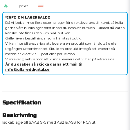
pc317
*INFO OM LAGERSALDO
Då vi jobbar med flera externa lager för direktleverans till kund, så kolla
gärna vårt butikslager först innan du besöker butiken i Ullared då varan
kanske inte finns i den FYSISKA butiken.
Gäller även beställningar som hämtas i butik!
Vi kan inte bli ansvariga att leverera en produkt som är slutsåld eller
utgången ur sortimentet. Skulle en produkt inte gå att leverera så
meddelar vi det via E-post eller per Telefon.
Vi strävar givetvis mot att kunna leverera det vi har på våran sida.
Är du osäker så skicka gärna ett mail till
info@ullareddigital.se
Specifikation
Beskrivning
Isokablage till SAAB 9-5 med AS2 & AS3 för RCA ut