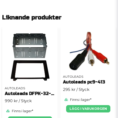
Liknande produkter
AUTOLEADS
Autoleads pc9-413
AUTOLEADS
295 kr
/ Styck
Autoleads DFPK-32-03
Finns i lager*
990 kr
/ Styck
LÄGG I VARUKORGEN
Finns i lager*