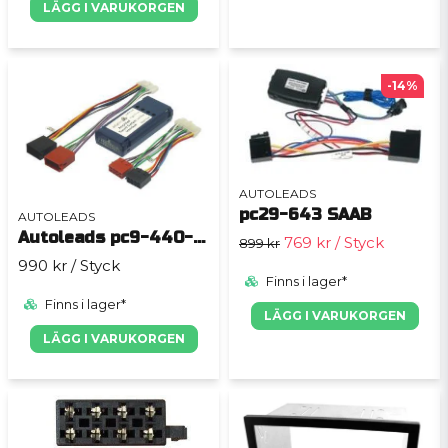
LÄGG I VARUKORGEN
-14%
AUTOLEADS
pc29-643 SAAB
AUTOLEADS
Autoleads pc9-440-saab
769 kr
/ Styck
899 kr
990 kr
/ Styck
Finns i lager*
Finns i lager*
LÄGG I VARUKORGEN
LÄGG I VARUKORGEN