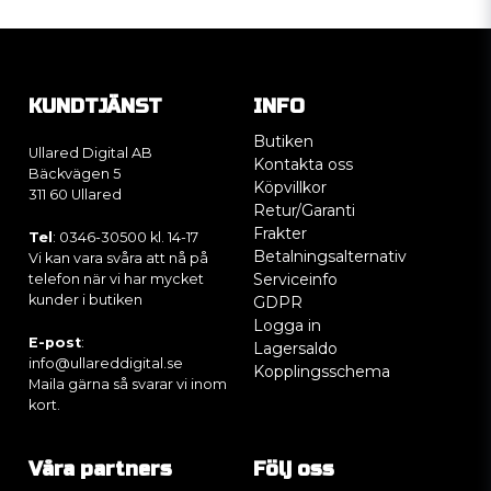
KUNDTJÄNST
INFO
Butiken
Ullared Digital AB
Kontakta oss
Bäckvägen 5
Köpvillkor
311 60 Ullared
Retur/Garanti
Frakter
Tel
: 0346-30500 kl. 14-17
Betalningsalternativ
Vi kan vara svåra att nå på
Serviceinfo
telefon när vi har mycket
kunder i butiken
GDPR
Logga in
E-post
:
Lagersaldo
info@ullareddigital.se
Kopplingsschema
Maila gärna så svarar vi inom
kort.
Våra partners
Följ oss