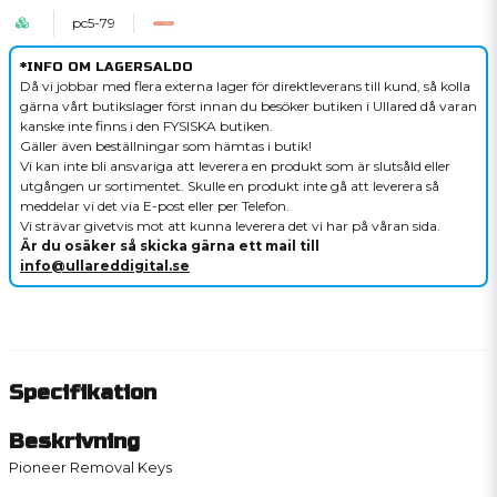
pc5-79
*INFO OM LAGERSALDO
Då vi jobbar med flera externa lager för direktleverans till kund, så kolla
gärna vårt butikslager först innan du besöker butiken i Ullared då varan
kanske inte finns i den FYSISKA butiken.
Gäller även beställningar som hämtas i butik!
Vi kan inte bli ansvariga att leverera en produkt som är slutsåld eller
utgången ur sortimentet. Skulle en produkt inte gå att leverera så
meddelar vi det via E-post eller per Telefon.
Vi strävar givetvis mot att kunna leverera det vi har på våran sida.
Är du osäker så skicka gärna ett mail till
info@ullareddigital.se
Specifikation
Beskrivning
Pioneer Removal Keys