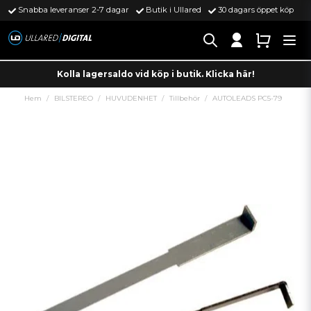
Snabba leveranser 2-7 dagar
Butik i Ullared
30 dagars öppet köp
Kolla lagersaldo vid köp i butik. Klicka här!
Hem
BILSTEREO
HUVUDENHET
Tillbehör
AUTOLEADS PC5-79