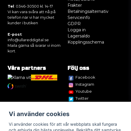
Frakter
Tel
: 0346-30500 kl. 14-17
Betalningsalternativ
Vi kan vara svåra att nå på
Serviceinfo
telefon när vi har mycket
kunder i butiken
GDPR
Logga in
E-post
:
Lagersaldo
info@ullareddigital.se
Kopplingsschema
Maila gärna så svarar vi inom
kort.
Våra partners
Följ oss
Facebook
Instagram
Youtube
Twitter
Vi använder cookies
Vi använder cookies för att vår webbplats skall fungera
och erbjuda dig bästa upplevelse. Bekräfta ditt samtycke