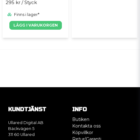
295 kr
/ Styck
Finns i lager*
LÄGG I VARUKORGEN
KUNDTJÄNST
INFO
Butiken
Ullared Digital AB
Kontakta oss
Bäckvägen 5
Köpvillkor
311 60 Ullared
Retur/Garanti