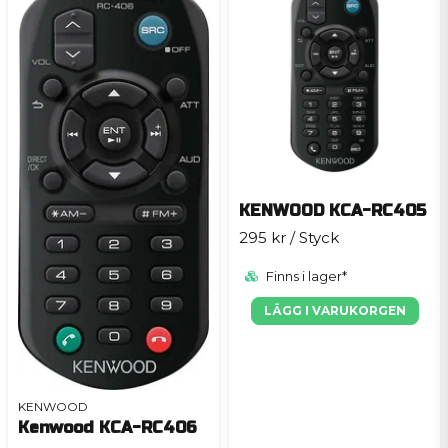
KENWOOD KCA-RC405
295 kr
/ Styck
Finns i lager*
LÄGG I VARUKORGEN
KENWOOD
Kenwood KCA-RC406