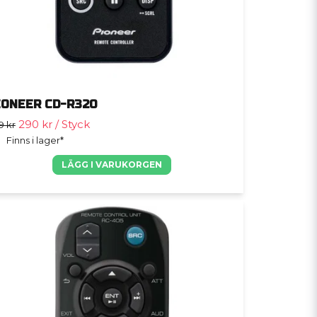
IONEER CD-R320
290 kr
/ Styck
9 kr
Finns i lager*
LÄGG I VARUKORGEN