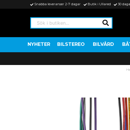
Snabba leveranser 2-7 dagar
Butik i Ullared
30 daga
Sök i butiken...
NYHETER
BILSTEREO
BILVÅRD
BÅ
H