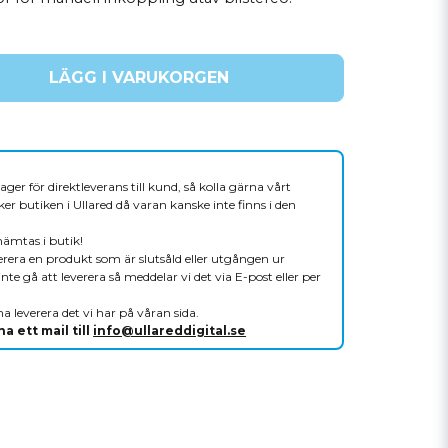
LÄGG I VARUKORGEN
ager för direktleverans till kund, så kolla gärna vårt
er butiken i Ullared då varan kanske inte finns i den
hämtas i butik!
verera en produkt som är slutsåld eller utgången ur
nte gå att leverera så meddelar vi det via E-post eller per
a leverera det vi har på våran sida.
a ett mail till
info@ullareddigital.se