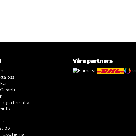
O
Våra partners
en
kta oss
lkor
Garanti
r
ingsalternativ
einfo
R
 in
saldo
ingsschema