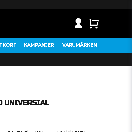
NTKORT
KAMPANJER
VARUMÄRKEN
L
O UNIVERSIAL
r för manuell inkoppling utav bilstereo.