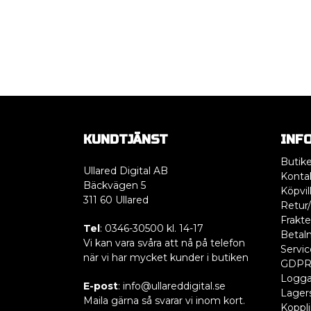
KUNDTJÄNST
INF
Butik
Ullared Digital AB
Konta
Bäckvägen 5
Köpvil
311 60 Ullared
Retur/
Frakte
Tel
: 0346-30500 kl. 14-17
Betaln
Vi kan vara svåra att nå på telefon
Servic
när vi har mycket kunder i butiken
GDP
Logga
E-post
: info@ullareddigital.se
Lager
Maila gärna så svarar vi inom kort.
Koppl