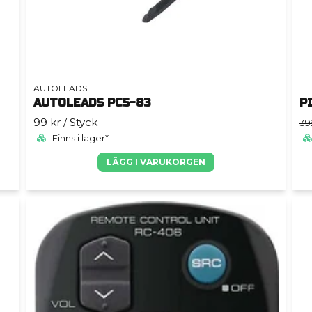
AUTOLEADS
AUTOLEADS PC5-83
P
99 kr
/ Styck
39
Finns i lager*
LÄGG I VARUKORGEN