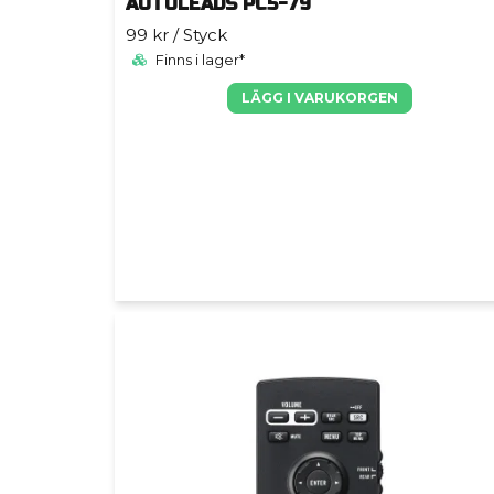
AUTOLEADS PC5-79
99 kr
/ Styck
Finns i lager*
LÄGG I VARUKORGEN