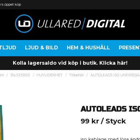
rs öppet köp
TLJUD
LJUD & BILD
HEM & HUSHÅLL
PRESE
Kolla lagersaldo vid köp i butik. Klicka här!
em
BILSTEREO
HUVUDENHET
Tillbehör
AUTOLEADS ISO UNIVERSIA
AUTOLEADS IS
99 kr
/ Styck
iso kablage med lösa ändo