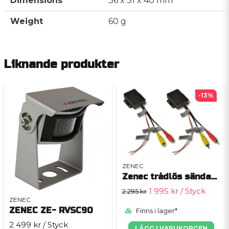
Dimensions
36 x 31 x 40 mm
Weight
60 g
Liknande produkter
-13%
ZENEC
Zenec trådlös sändare ZE-RVTX
1 995 kr
/ Styck
2 295 kr
ZENEC
ZENEC ZE- RVSC90
Finns i lager*
2 499 kr
/ Styck
LÄGG I VARUKORGEN