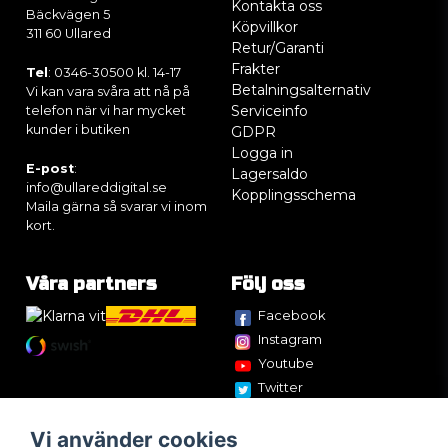
Kontakta oss
Bäckvägen 5
Köpvillkor
311 60 Ullared
Retur/Garanti
Frakter
Tel
: 0346-30500 kl. 14-17
Betalningsalternativ
Vi kan vara svåra att nå på
Serviceinfo
telefon när vi har mycket
kunder i butiken
GDPR
Logga in
E-post
:
Lagersaldo
info@ullareddigital.se
Kopplingsschema
Maila gärna så svarar vi inom
kort.
Våra partners
Följ oss
Facebook
Instagram
Youtube
Twitter
Vi använder cookies