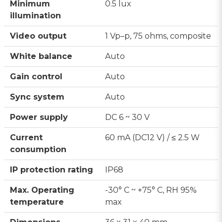
Minimum
0.5 lux
illumination
Video output
1 Vp–p, 75 ohms, composite
White balance
Auto
Gain control
Auto
Sync system
Auto
Power supply
DC 6 ~ 30 V
Current
60 mA (DC12 V) / ≤ 2.5 W
consumption
IP protection rating
IP68
Max. Operating
-30° C ~ +75° C, RH 95%
temperature
max