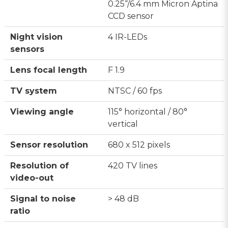
0.25“/6.4 mm Micron Aptina
CCD sensor
Night vision
4 IR-LEDs
sensors
Lens focal length
F 1.9
TV system
NTSC / 60 fps
Viewing angle
115° horizontal / 80°
vertical
Sensor resolution
680 x 512 pixels
Resolution of
420 TV lines
video-out
Signal to noise
> 48 dB
ratio