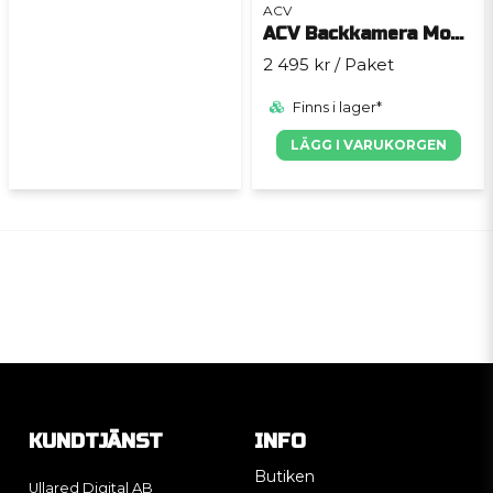
ACV
ACV Backkamera Monitor Kit 7" Campervan/Motorhome
2 495 kr
/ Paket
Finns i lager*
LÄGG I VARUKORGEN
KUNDTJÄNST
INFO
Butiken
Ullared Digital AB