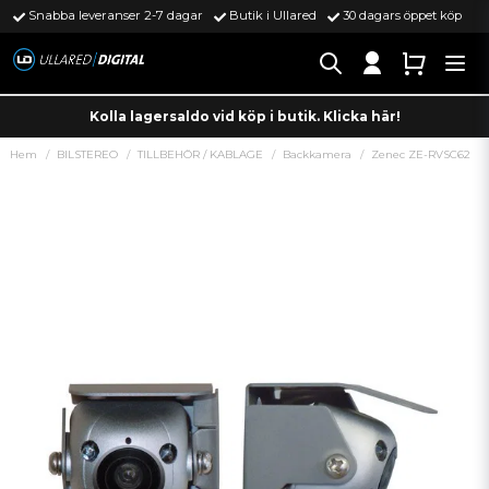
Snabba leveranser 2-7 dagar
Butik i Ullared
30 dagars öppet köp
Kolla lagersaldo vid köp i butik. Klicka här!
Hem
BILSTEREO
TILLBEHÖR / KABLAGE
Backkamera
Zenec ZE-RVSC62