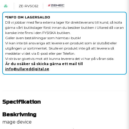
ZE-RVSC62
*INFO OM LAGERSALDO
Då vi jobbar med flera externa lager för direktleverans till kund, så kolla
gärna vårt butikslager först innan du besöker butiken i Ullared då varan
kanske inte finns i den FYSISKA butiken.
Gäller även beställningar som hämtas i butik!
Vi kan inte bli ansvariga att leverera en produkt som är slutsåld eller
utgången ur sortimentet. Skulle en produkt inte gå att leverera så
meddelar vi det via E-post eller per Telefon.
Vi strävar givetvis mot att kunna leverera det vi har på våran sida.
Är du osäker så skicka gärna ett mail till
info@ullareddigital.se
Specifikation
Beskrivning
mage device