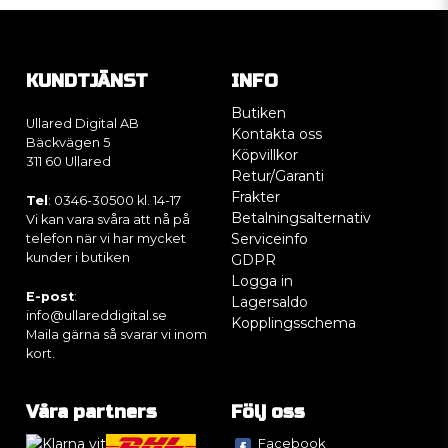
KUNDTJÄNST
INFO
Butiken
Ullared Digital AB
Kontakta oss
Bäckvägen 5
Köpvillkor
311 60 Ullared
Retur/Garanti
Frakter
Tel
: 0346-30500 kl. 14-17
Betalningsalternativ
Vi kan vara svåra att nå på
Serviceinfo
telefon när vi har mycket
kunder i butiken
GDPR
Logga in
E-post
:
Lagersaldo
info@ullareddigital.se
Kopplingsschema
Maila gärna så svarar vi inom
kort.
Våra partners
Följ oss
Facebook