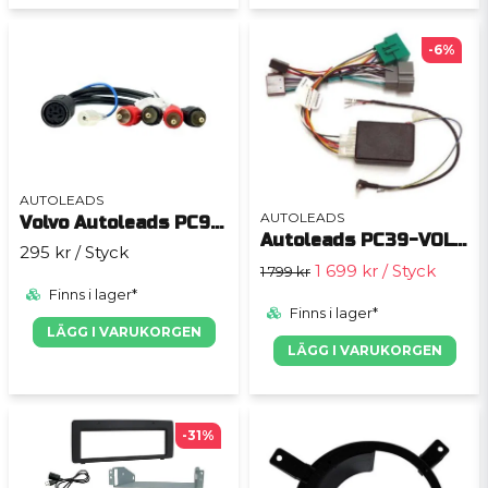
-6%
AUTOLEADS
AUTOLEADS
Volvo Autoleads PC9-414
Autoleads PC39-VOL-01
295 kr
/ Styck
1 699 kr
/ Styck
1 799 kr
Finns i lager*
Finns i lager*
LÄGG I VARUKORGEN
LÄGG I VARUKORGEN
-31%