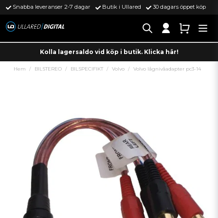
Snabba leveranser 2-7 dagar
Butik i Ullared
30 dagars öppet köp
Kolla lagersaldo vid köp i butik. Klicka här!
Hem
BILSTEREO
BILSPECIFIKT
Volvo
Volvo lågnivåadapter pc3-14