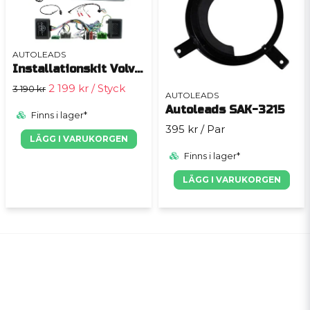
AUTOLEADS
Installationskit Volvo V70/XC70/S80 2007-2011 Enkeldin
2 199 kr
/ Styck
3 190 kr
AUTOLEADS
Autoleads SAK-3215
Finns i lager*
395 kr
/ Par
LÄGG I VARUKORGEN
Finns i lager*
LÄGG I VARUKORGEN