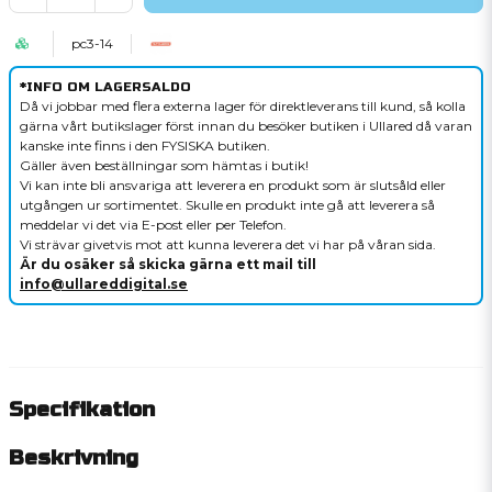
pc3-14
*INFO OM LAGERSALDO
Då vi jobbar med flera externa lager för direktleverans till kund, så kolla
gärna vårt butikslager först innan du besöker butiken i Ullared då varan
kanske inte finns i den FYSISKA butiken.
Gäller även beställningar som hämtas i butik!
Vi kan inte bli ansvariga att leverera en produkt som är slutsåld eller
utgången ur sortimentet. Skulle en produkt inte gå att leverera så
meddelar vi det via E-post eller per Telefon.
Vi strävar givetvis mot att kunna leverera det vi har på våran sida.
Är du osäker så skicka gärna ett mail till
info@ullareddigital.se
Specifikation
Beskrivning