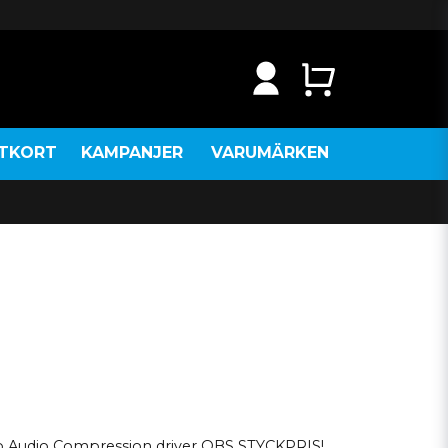
NTKORT
KAMPANJER
VARUMÄRKEN
 Audio Compression driver OBS STYCKPRIS!