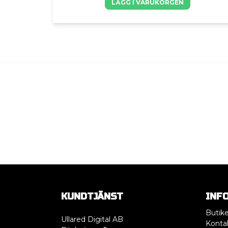
LÄGG I VARUKORGEN
KUNDTJÄNST
INF
Butik
Ullared Digital AB
Konta