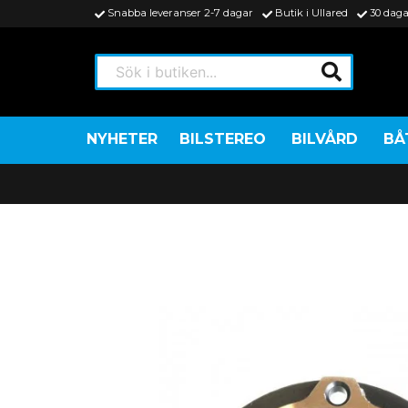
Snabba leveranser 2-7 dagar
Butik i Ullared
30 daga
Sök i butiken...
NYHETER
BILSTEREO
BILVÅRD
BÅ