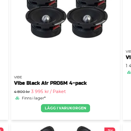
VI
V
1 
VIBE
Vibe Black Air PRO6M 4-pack
3 995 kr
/ Paket
4 800 kr
Finns i lager*
LÄGG I VARUKORGEN
%
-7%