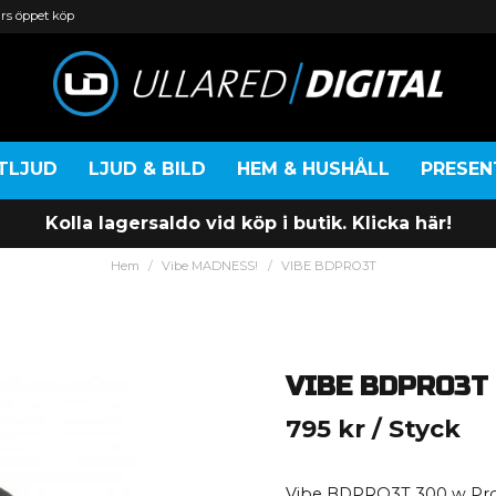
rs öppet köp
TLJUD
LJUD & BILD
HEM & HUSHÅLL
PRESE
Kolla lagersaldo vid köp i butik. Klicka här!
Hem
Vibe MADNESS!
VIBE BDPRO3T
VIBE BDPRO3T
795 kr
/ Styck
Vibe BDPRO3T 300 w Pro