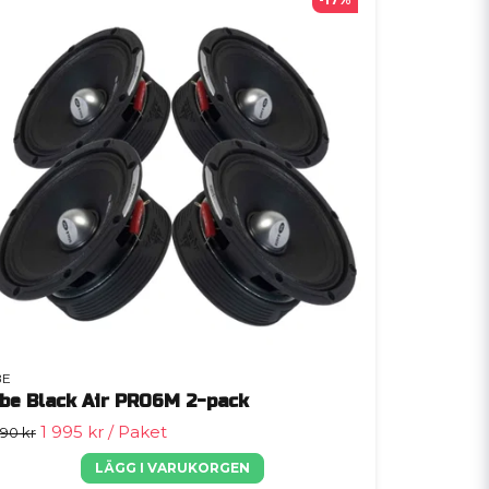
BE
ibe Black Air PRO6M 2-pack
1 995 kr
/ Paket
390 kr
LÄGG I VARUKORGEN