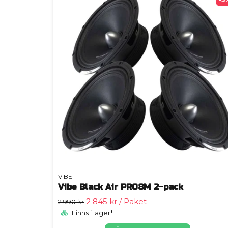
VIBE
Vibe Black Air PRO8M 2-pack
2 845 kr
/ Paket
2 990 kr
Finns i lager*