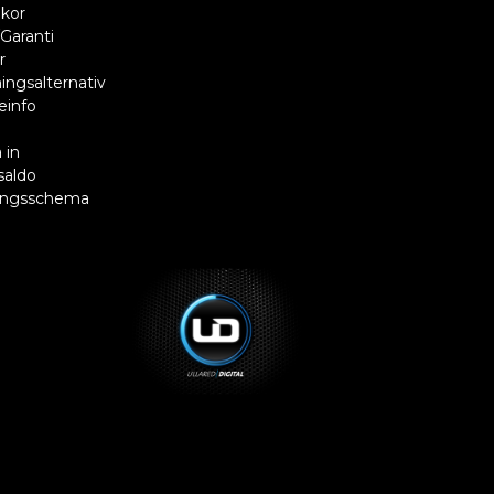
lkor
Garanti
r
ingsalternativ
einfo
R
 in
saldo
ingsschema