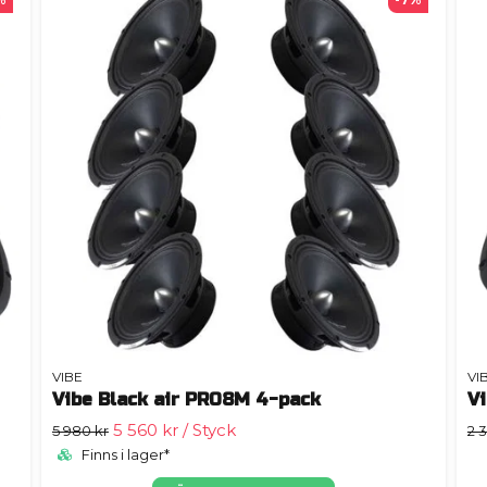
VIBE
VI
Vibe Black air PRO8M 4-pack
V
5 560 kr
/ Styck
5 980 kr
2 
Finns i lager*