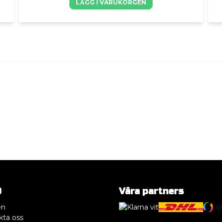
LÄGG I VARUKORGEN
O
Våra partners
en
kta oss