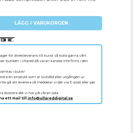
LÄGG I VARUKORGEN
ager för direktleverans till kund, så kolla gärna vårt
er butiken i Ullared då varan kanske inte finns i den
hämtas i butik!
verera en produkt som är slutsåld eller utgången ur
nte gå att leverera så meddelar vi det via E-post eller per
a leverera det vi har på våran sida.
a ett mail till
info@ullareddigital.se