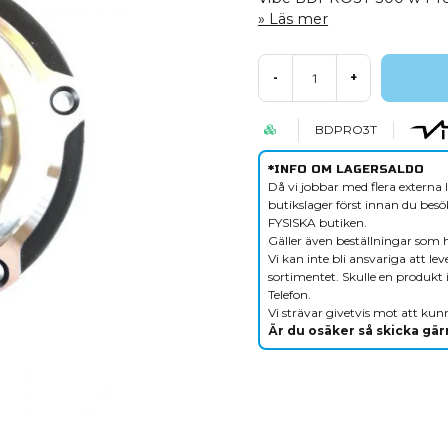
Läs mer
-
+
BDPRO3T
*INFO OM LAGERSALDO
Då vi jobbar med flera externa l
butikslager först innan du besök
FYSISKA butiken.
Gäller även beställningar som 
Vi kan inte bli ansvariga att le
sortimentet. Skulle en produkt i
Telefon.
Vi strävar givetvis mot att kunn
Är du osäker så skicka gärn