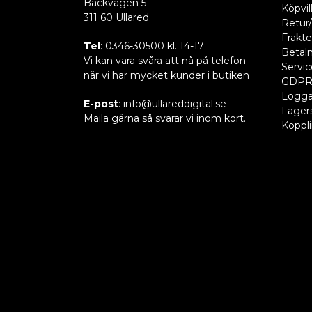
Bäckvägen 5
Köpvil
311 60 Ullared
Retur/
Frakte
Tel
: 0346-30500 kl. 14-17
Betaln
Vi kan vara svåra att nå på telefon
Servic
när vi har mycket kunder i butiken
GDP
Logga
E-post
: info@ullareddigital.se
Lager
Maila gärna så svarar vi inom kort.
Koppl