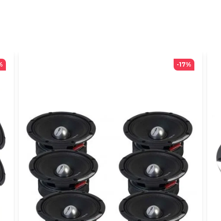
%
-17%