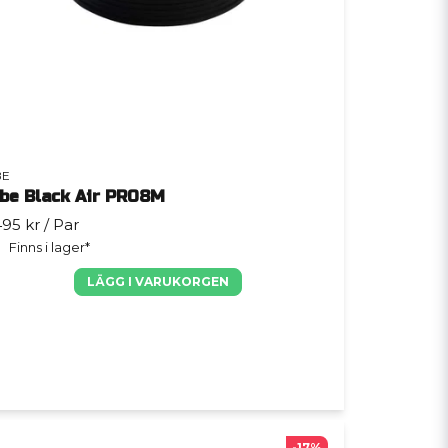
BE
ibe Black Air PRO8M
495 kr
/ Par
Finns i lager*
LÄGG I VARUKORGEN
-17%