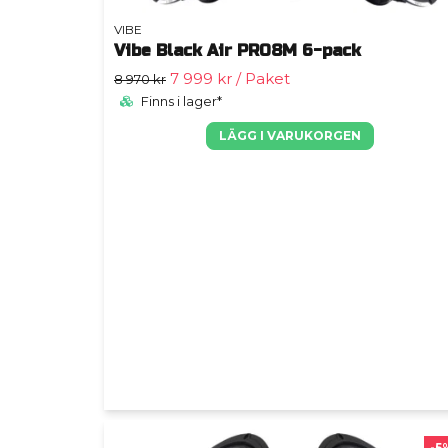
VIBE
Vibe Black Air PRO8M 6-pack
7 999 kr
/ Paket
8 970 kr
Finns i lager*
LÄGG I VARUKORGEN
-5