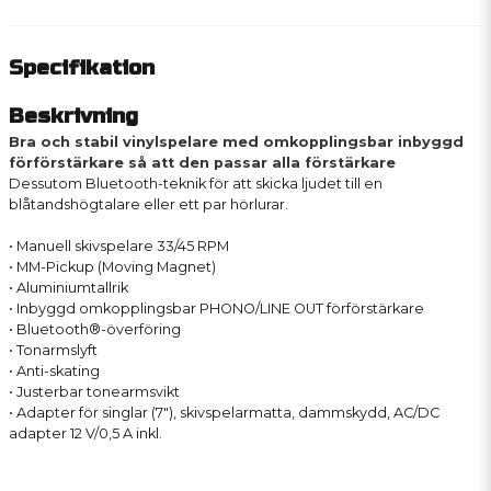
Specifikation
Beskrivning
Bra och stabil vinylspelare med omkopplingsbar inbyggd
förförstärkare så att den passar alla förstärkare
Dessutom Bluetooth-teknik för att skicka ljudet till en
blåtandshögtalare eller ett par hörlurar.
• Manuell skivspelare 33/45 RPM
• MM-Pickup (Moving Magnet)
• Aluminiumtallrik
• Inbyggd omkopplingsbar PHONO/LINE OUT förförstärkare
• Bluetooth®-överföring
• Tonarmslyft
• Anti-skating
• Justerbar tonearmsvikt
• Adapter för singlar (7"), skivspelarmatta, dammskydd, AC/DC
adapter 12 V/0,5 A inkl.