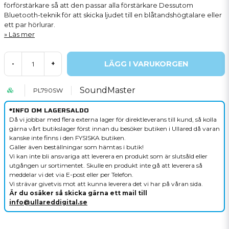
förförstärkare så att den passar alla förstärkare Dessutom
Bluetooth-teknik för att skicka ljudet till en blåtandshögtalare eller
ett par hörlurar.
Läs mer
LÄGG I VARUKORGEN
-
+
SoundMaster
PL790SW
*INFO OM LAGERSALDO
Då vi jobbar med flera externa lager för direktleverans till kund, så kolla
gärna vårt butikslager först innan du besöker butiken i Ullared då varan
kanske inte finns i den FYSISKA butiken.
Gäller även beställningar som hämtas i butik!
Vi kan inte bli ansvariga att leverera en produkt som är slutsåld eller
utgången ur sortimentet. Skulle en produkt inte gå att leverera så
meddelar vi det via E-post eller per Telefon.
Vi strävar givetvis mot att kunna leverera det vi har på våran sida.
Är du osäker så skicka gärna ett mail till
info@ullareddigital.se