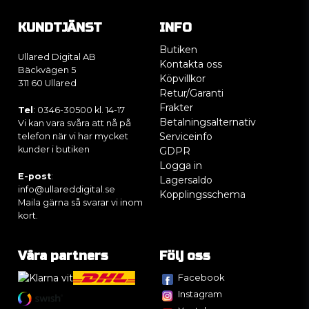
KUNDTJÄNST
INFO
Butiken
Ullared Digital AB
Kontakta oss
Bäckvägen 5
Köpvillkor
311 60 Ullared
Retur/Garanti
Frakter
Tel
: 0346-30500 kl. 14-17
Betalningsalternativ
Vi kan vara svåra att nå på
Serviceinfo
telefon när vi har mycket
kunder i butiken
GDPR
Logga in
E-post
:
Lagersaldo
info@ullareddigital.se
Kopplingsschema
Maila gärna så svarar vi inom
kort.
Våra partners
Följ oss
Facebook
Instagram