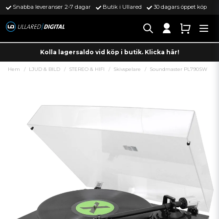
Snabba leveranser 2-7 dagar
Butik i Ullared
30 dagars öppet köp
Kolla lagersaldo vid köp i butik. Klicka här!
Hem
LJUD & BILD
STEREO & HIFI
Skivspelare
Soundmaster PL790SW