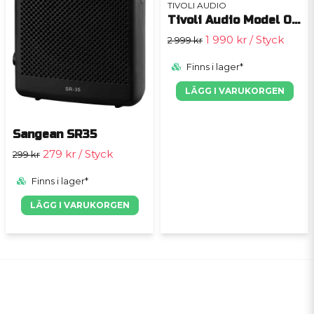
TIVOLI AUDIO
Tivoli Audio Model One BT
1 990 kr
/ Styck
2 999 kr
Finns i lager*
LÄGG I VARUKORGEN
Sangean SR35
279 kr
/ Styck
299 kr
Finns i lager*
LÄGG I VARUKORGEN