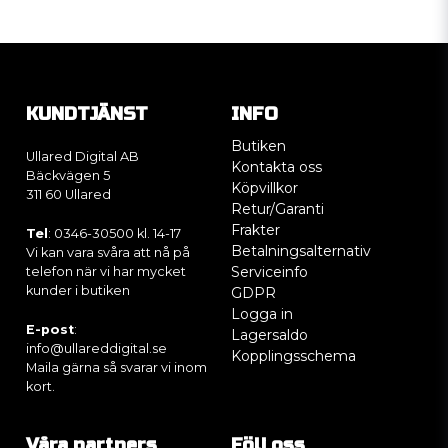
KUNDTJÄNST
INFO
Butiken
Ullared Digital AB
Kontakta oss
Bäckvägen 5
Köpvillkor
311 60 Ullared
Retur/Garanti
Frakter
Tel
: 0346-30500 kl. 14-17
Betalningsalternativ
Vi kan vara svåra att nå på
Serviceinfo
telefon när vi har mycket
kunder i butiken
GDPR
Logga in
E-post
:
Lagersaldo
info@ullareddigital.se
Kopplingsschema
Maila gärna så svarar vi inom
kort.
Våra partners
Följ oss