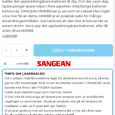
laddar det uppladdningsbara batteriet åt dig. Och det varje dag.
Spara pengar spara miljön i flera aspekter. (Miljöfarliga batterier
behövs ej). SANGEAN MMR88 kan ju ses som en Leksak Men inget
vore mer fel än detta. MMR88 är en praktisk radio för många
användningsområden. Just tackvara att den inte är beroende av
extern ström. Veva upp det uppladdningsbara batteriet, eller låt
solen driva MMR88.
Läs mer
LÄGG I VARUKORGEN
-
+
mmr88
*INFO OM LAGERSALDO
Då vi jobbar med flera externa lager för direktleverans till kund, så kolla
gärna vårt butikslager först innan du besöker butiken i Ullared då varan
kanske inte finns i den FYSISKA butiken.
Gäller även beställningar som hämtas i butik!
Vi kan inte bli ansvariga att leverera en produkt som är slutsåld eller
utgången ur sortimentet. Skulle en produkt inte gå att leverera så
meddelar vi det via E-post eller per Telefon.
Vi strävar givetvis mot att kunna leverera det vi har på våran sida.