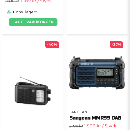
1 189 kr
/ Styck
1 690 kr
Finns i lager*
LÄGG I VARUKORGEN
-40%
-27%
SANGEAN
Sangean MMR99 DAB
1 599 kr
/ Styck
2 190 kr