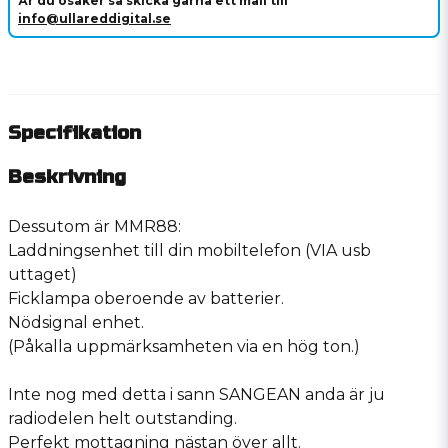
Är du osäker så skicka gärna ett mail till
info@ullareddigital.se
Specifikation
Beskrivning
Dessutom är MMR88:
Laddningsenhet till din mobiltelefon (VIA usb
uttaget)
Ficklampa oberoende av batterier.
Nödsignal enhet.
(Påkalla uppmärksamheten via en hög ton.)
Inte nog med detta i sann SANGEAN anda är ju
radiodelen helt outstanding.
Perfekt mottagning nästan över allt.