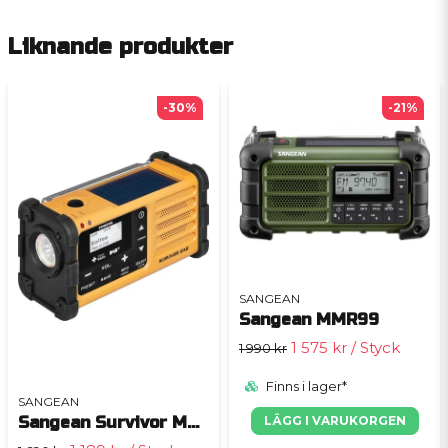
Liknande produkter
-30%
-21%
SANGEAN
Sangean MMR99
1 575 kr
/ Styck
1 990 kr
Finns i lager*
SANGEAN
LÄGG I VARUKORGEN
Sangean Survivor MMR-88 DAB Vevradio