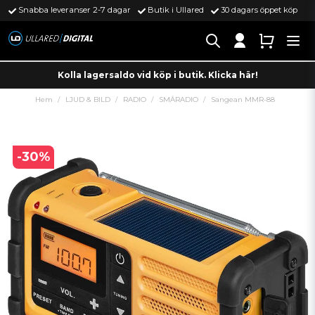
Snabba leveranser 2-7 dagar
Butik i Ullared
30 dagars öppet köp
Kolla lagersaldo vid köp i butik. Klicka här!
Hem
LJUD & BILD
RADIO
SMÅRADIO
Sangean MMR-88
-
30
%