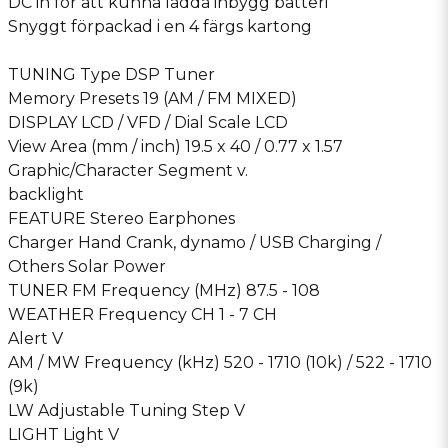
DC in för att kunna ladda inbygg batteri
Snyggt förpackad i en 4 färgs kartong
TUNING Type DSP Tuner
Memory Presets 19 (AM / FM MIXED)
DISPLAY LCD / VFD / Dial Scale LCD
View Area (mm / inch) 19.5 x 40 / 0.77 x 1.57
Graphic/Character Segment v.
backlight
FEATURE Stereo Earphones
Charger Hand Crank, dynamo / USB Charging /
Others Solar Power
TUNER FM Frequency (MHz) 87.5 - 108
WEATHER Frequency CH 1 - 7 CH
Alert V
AM / MW Frequency (kHz) 520 - 1710 (10k) / 522 - 1710
(9k)
LW Adjustable Tuning Step V
LIGHT Light V