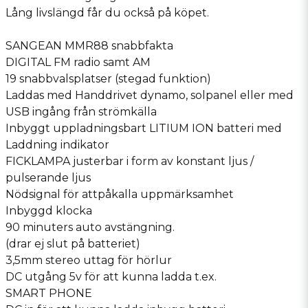
Lång livslängd får du också på köpet.
SANGEAN MMR88 snabbfakta
DIGITAL FM radio samt AM
19 snabbvalsplatser (stegad funktion)
Laddas med Handdrivet dynamo, solpanel eller med
USB ingång från strömkälla
Inbyggt uppladningsbart LITIUM ION batteri med
Laddning indikator
FICKLAMPA justerbar i form av konstant ljus /
pulserande ljus
Nödsignal för attpåkalla uppmärksamhet
Inbyggd klocka
90 minuters auto avstängning.
(drar ej slut på batteriet)
3,5mm stereo uttag för hörlur
DC utgång 5v för att kunna ladda t.ex.
SMART PHONE