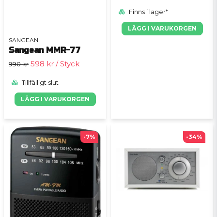
Finns i lager*
LÄGG I VARUKORGEN
SANGEAN
Sangean MMR-77
598 kr
/ Styck
990 kr
Tillfälligt slut
LÄGG I VARUKORGEN
-7%
-34%