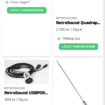
Finns i lager*
LÄGG I VARUKORGEN
RETROSOUND
RetroSound Quadraphonic
2 190 kr
/ Styck
Tillfälligt slut
LÄGG I VARUKORGEN
RETROSOUND
RetroSound USBPORT Chrome
399 kr
/ Styck