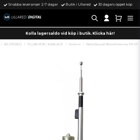
Snabba leveranser 2-7 dagar
Butik i Ullared
30 dagars öppet köp
Kolla lagersaldo vid köp i butik. Klicka här!
BILSTEREO
TILLBEHÖR / KABLAGE
Antenn
RetroSound RetroAntenna PA-01