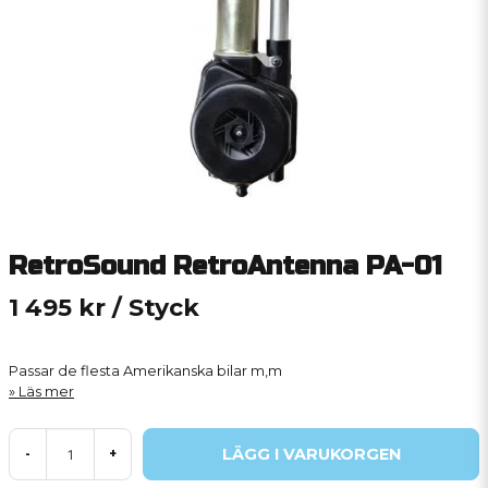
RetroSound RetroAntenna PA-01
1 495 kr
/ Styck
Passar de flesta Amerikanska bilar m,m
Läs mer
LÄGG I VARUKORGEN
-
+