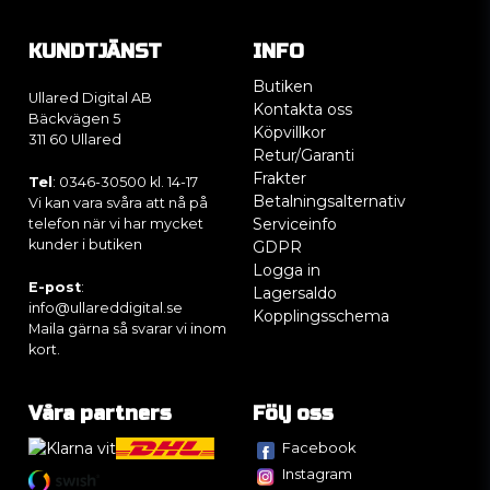
KUNDTJÄNST
INFO
Butiken
Ullared Digital AB
Kontakta oss
Bäckvägen 5
Köpvillkor
311 60 Ullared
Retur/Garanti
Frakter
Tel
: 0346-30500 kl. 14-17
Betalningsalternativ
Vi kan vara svåra att nå på
Serviceinfo
telefon när vi har mycket
kunder i butiken
GDPR
Logga in
E-post
:
Lagersaldo
info@ullareddigital.se
Kopplingsschema
Maila gärna så svarar vi inom
kort.
Våra partners
Följ oss
Facebook
Instagram