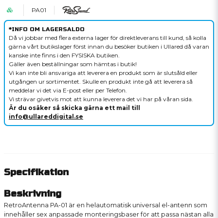
PA01
*INFO OM LAGERSALDO
Då vi jobbar med flera externa lager för direktleverans till kund, så kolla
gärna vårt butikslager först innan du besöker butiken i Ullared då varan
kanske inte finns i den FYSISKA butiken.
Gäller även beställningar som hämtas i butik!
Vi kan inte bli ansvariga att leverera en produkt som är slutsåld eller
utgången ur sortimentet. Skulle en produkt inte gå att leverera så
meddelar vi det via E-post eller per Telefon.
Vi strävar givetvis mot att kunna leverera det vi har på våran sida.
Är du osäker så skicka gärna ett mail till
info@ullareddigital.se
Specifikation
Beskrivning
RetroAntenna PA-01 är en helautomatisk universal el-antenn som
innehåller sex anpassade monteringsbaser för att passa nästan alla