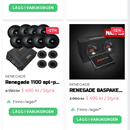
LÄGG I VARUKORGEN
-27%
-12%
RENEGADE
Renegade 1100 spl-pkt
RENEGADE
RENEGADE BASPAKET 5
3 490 kr
/ Styck
4 790 kr
3 495 kr
/ Styck
3 990 kr
Finns i lager*
Finns i lager*
LÄGG I VARUKORGEN
LÄGG I VARUKORGEN