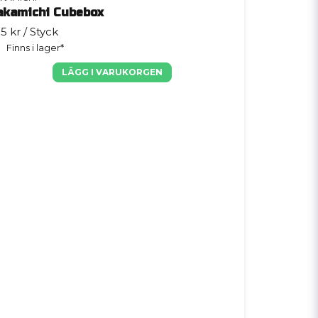
akamichi Cubebox
5 kr
/ Styck
Finns i lager*
LÄGG I VARUKORGEN