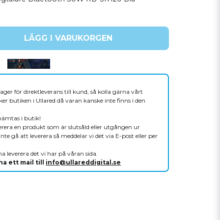
LÄGG I VARUKORGEN
ager för direktleverans till kund, så kolla gärna vårt
er butiken i Ullared då varan kanske inte finns i den
hämtas i butik!
verera en produkt som är slutsåld eller utgången ur
nte gå att leverera så meddelar vi det via E-post eller per
a leverera det vi har på våran sida.
a ett mail till
info@ullareddigital.se