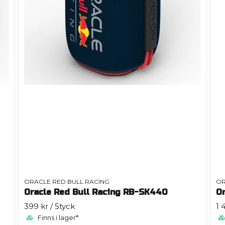
ORACLE RED BULL RACING
OR
Oracle Red Bull Racing RB-SK440
O
399 kr
/ Styck
1 
Finns i lager*