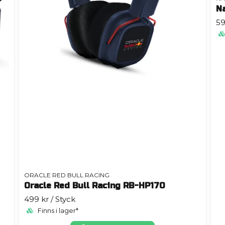
N
59
ORACLE RED BULL RACING
Oracle Red Bull Racing RB-HP170
499 kr
/ Styck
Finns i lager*