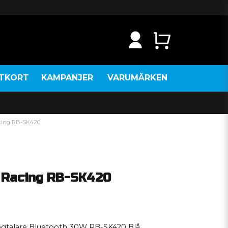
NTKORT
KAMPANJER
VARUMÄRKEN
acing RB-SK420
l Racing RB-SK420
ögtalare Bluetooth 30W RB-SK420 Blå