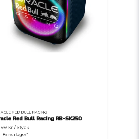
ACLE RED BULL RACING
racle Red Bull Racing RB-SK250
499 kr
/ Styck
Finns i lager*