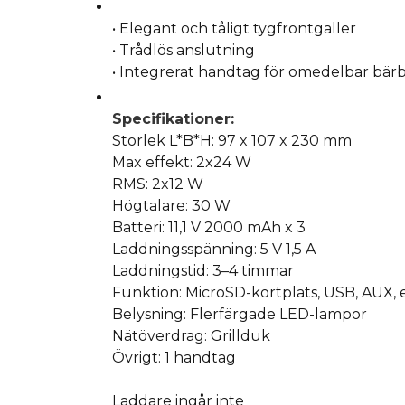
• Elegant och tåligt tygfrontgaller
• Trådlös anslutning
• Integrerat handtag för omedelbar bär
Specifikationer:
Storlek L*B*H: 97 x 107 x 230 mm
Max effekt: 2x24 W
RMS: 2x12 W
Högtalare: 30 W
Batteri: 11,1 V 2000 mAh x 3
Laddningsspänning: 5 V 1,5 A
Laddningstid: 3–4 timmar
Funktion: MicroSD-kortplats, USB, AUX, 
Belysning: Flerfärgade LED-lampor
Nätöverdrag: Grillduk
Övrigt: 1 handtag
Laddare ingår inte