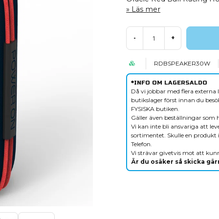
Läs mer
-
+
RDBSPEAKER30W
*INFO OM LAGERSALDO
Då vi jobbar med flera externa l
butikslager först innan du besök
FYSISKA butiken.
Gäller även beställningar som 
Vi kan inte bli ansvariga att le
sortimentet. Skulle en produkt i
Telefon.
Vi strävar givetvis mot att kunn
Är du osäker så skicka gärn