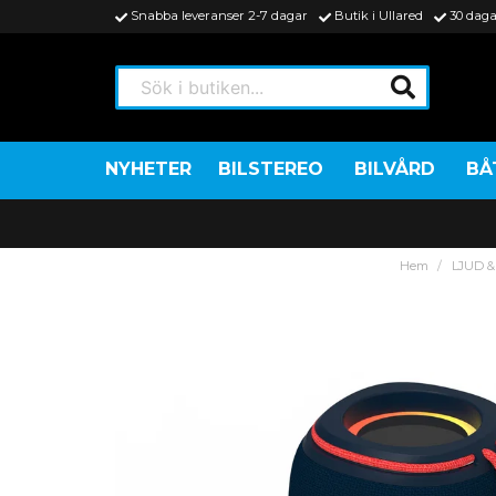
Snabba leveranser 2-7 dagar
Butik i Ullared
30 daga
Sök i butiken...
NYHETER
BILSTEREO
BILVÅRD
BÅ
Hem
LJUD &