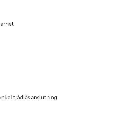
barhet
enkel trådlös anslutning