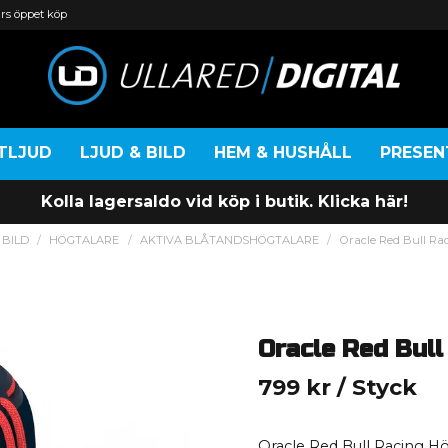
rs öppet köp
TLJUD
LJUD & BILD
HEM & HUSHÅLL
PRESE
Kolla lagersaldo vid köp i butik. Klicka här!
 BILD
HÖGTALARE
AKTIVA BLÅTANDSHÖGTALARE
Oracle Red Bull R
Oracle Red Bul
799 kr
/ Styck
Oracle Red Bull Racing H