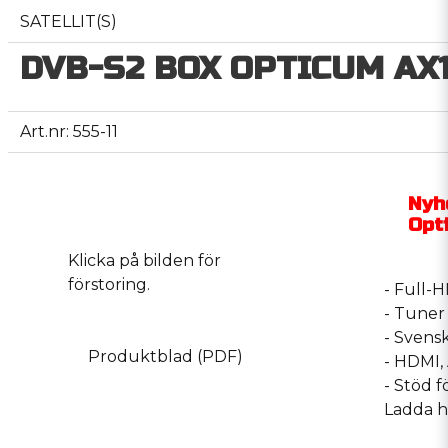
SATELLIT(S)
DVB-S2 BOX OPTICUM AX
Art.nr: 555-11
Nyhe
Opt
Klicka på bilden för
förstoring.
- Full-H
- Tuner
- Svens
Produktblad (PDF)
- HDMI,
- Stöd f
Ladda h