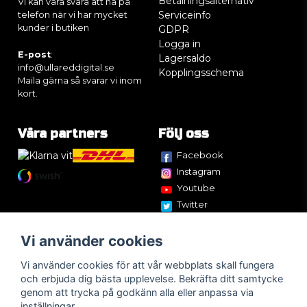
Betalningsalternativ
Vi kan vara svåra att nå på
Serviceinfo
telefon när vi har mycket
kunder i butiken
GDPR
Logga in
E-post
:
Lagersaldo
info@ullareddigital.se
Kopplingsschema
Maila gärna så svarar vi inom
kort.
Våra partners
Följ oss
Facebook
Instagram
Youtube
Twitter
Vi använder cookies
Vi använder cookies för att vår webbplats skall fungera
och erbjuda dig bästa upplevelse. Bekräfta ditt samtycke
genom att trycka på godkänn alla eller anpassa via
inställningar