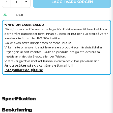
LÄGG I VARUKORGEN
-
+
55511
*INFO OM LAGERSALDO
Då vi jobbar med flera externa lager för direktleverans till kund, så kolla
gärna vårt butikslager först innan du besöker butiken i Ullared då varan
kanske inte finns i den FYSISKA butiken.
Gäller även beställningar som hämtas i butik!
Vi kan inte bli ansvariga att leverera en produkt som är slutsåld eller
utgången ur sortimentet. Skulle en produkt inte gå att leverera så
meddelar vi det via E-post eller per Telefon.
Vi strävar givetvis mot att kunna leverera det vi har på våran sida.
Är du osäker så skicka gärna ett mail till
info@ullareddigital.se
Specifikation
Beskrivning