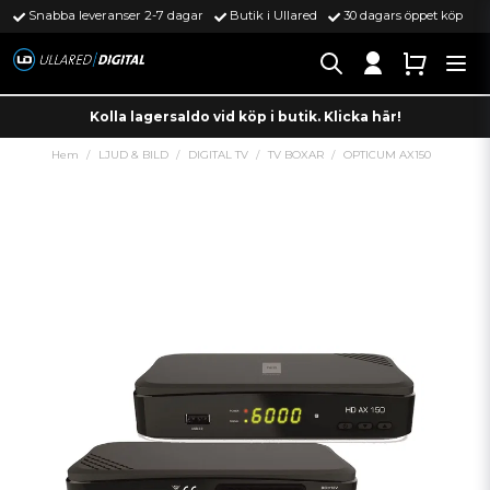
Snabba leveranser 2-7 dagar
Butik i Ullared
30 dagars öppet köp
Kolla lagersaldo vid köp i butik. Klicka här!
Hem
LJUD & BILD
DIGITAL TV
TV BOXAR
OPTICUM AX150