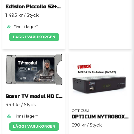
Edision Piccollo S2+T2/C
1 495 kr
/ Styck
Finns i lager*
LÄGG I VARUKORGEN
Boxer TV modul HD CI+ v1.3
449 kr
/ Styck
OPTICUM
OPTICUM NYTROBOX H1
Finns i lager*
690 kr
/ Styck
LÄGG I VARUKORGEN