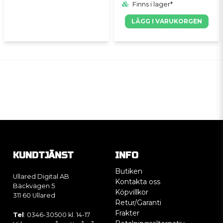
Finns i lager*
LÄGG I VARUKORGEN
KUNDTJÄNST
INFO
Butiken
Ullared Digital AB
Kontakta oss
Bäckvägen 5
Köpvillkor
311 60 Ullared
Retur/Garanti
Frakter
Tel
: 0346-30500 kl. 14-17