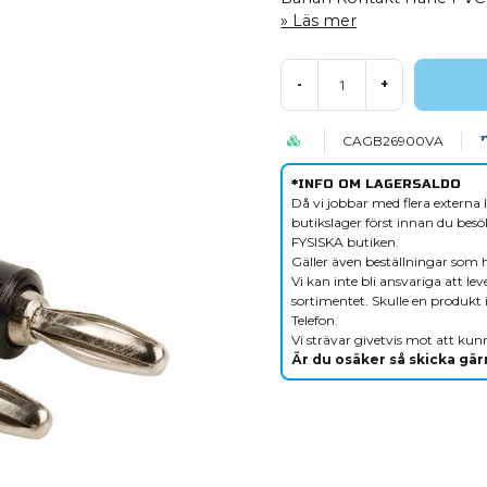
Läs mer
-
+
CAGB26900VA
*INFO OM LAGERSALDO
Då vi jobbar med flera externa l
butikslager först innan du besök
FYSISKA butiken.
Gäller även beställningar som 
Vi kan inte bli ansvariga att le
sortimentet. Skulle en produkt i
Telefon.
Vi strävar givetvis mot att kunn
Är du osäker så skicka gärn