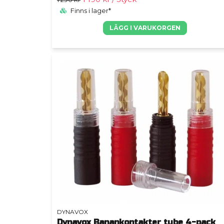
Finns i lager*
LÄGG I VARUKORGEN
DYNAVOX
Dynavox Banankontakter tube 4-pack