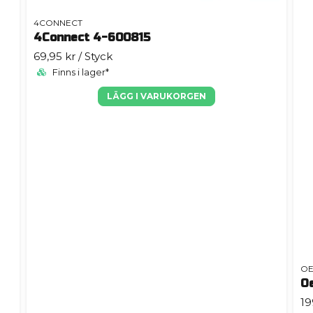
4CONNECT
4Connect 4-600815
69,95 kr
/ Styck
Finns i lager*
LÄGG I VARUKORGEN
OE
O
19