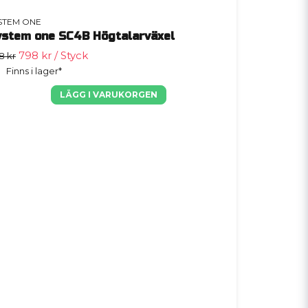
STEM ONE
ystem one SC4B Högtalarväxel
798 kr
/ Styck
8 kr
Finns i lager*
LÄGG I VARUKORGEN