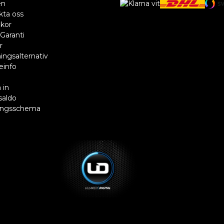
en
kta oss
lkor
Garanti
r
ingsalternativ
einfo
R
 in
saldo
ingsschema