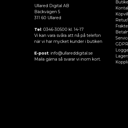
Butik
Ullared Digital AB
Konta
Bäckvägen 5
Köpvil
311 60 Ullared
Retur/
Frakte
Tel
: 0346-30500 kl. 14-17
Betaln
Vi kan vara svåra att nå på telefon
Servic
när vi har mycket kunder i butiken
GDP
Logga
E-post
: info@ullareddigital.se
Lager
Maila gärna så svarar vi inom kort.
Koppl