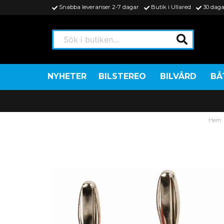
Snabba leveranser 2-7 dagar
Butik i Ullared
30 daga
Sök i butiken...
NYHETER
BILSTEREO
BILVÅRD
BÅ
Hem