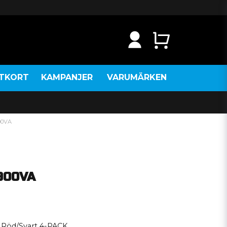
NTKORT
KAMPANJER
VARUMÄRKEN
00VA
900VA
 Röd/Svart 4-PACK