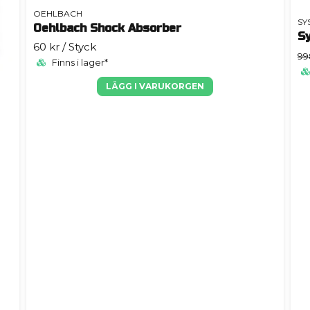
OEHLBACH
SY
Oehlbach Shock Absorber
S
60 kr
/ Styck
99
Finns i lager*
LÄGG I VARUKORGEN