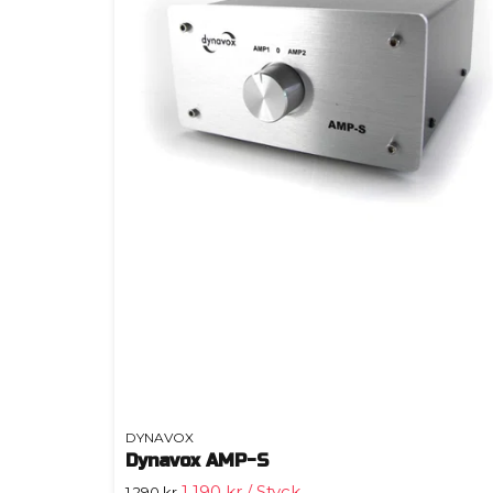
DYNAVOX
Dynavox AMP-S
1 190 kr
/ Styck
1 290 kr