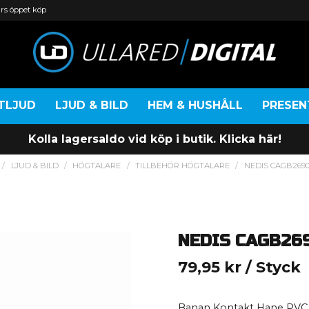
rs öppet köp
TLJUD
LJUD & BILD
HEM & HUSHÅLL
PRESE
Kolla lagersaldo vid köp i butik. Klicka här!
LJUD & BILD
HÖGTALARE
TILLBEHÖR HÖGTALARE
NEDIS CAGB269
NEDIS CAGB26
79,95 kr
/ Styck
Banan Kontakt Hane PVC