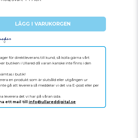
LÄGG I VARUKORGEN
ager för direktleverans till kund, så kolla gärna vårt
er butiken i Ullared då varan kanske inte finns i den
hämtas i butik!
verera en produkt som är slutsåld eller utgången ur
nte gå att leverera så meddelar vi det via E-post eller per
a leverera det vi har på våran sida.
a ett mail till
info@ullareddigital.se