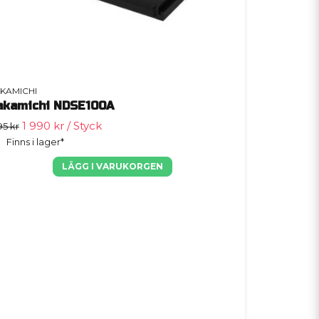
KAMICHI
akamichi NDSE100A
1 990 kr
/ Styck
95 kr
Finns i lager*
LÄGG I VARUKORGEN