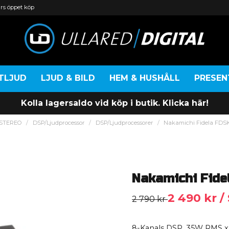
rs öppet köp
TLJUD
LJUD & BILD
HEM & HUSHÅLL
PRESE
Kolla lagersaldo vid köp i butik. Klicka här!
LSTEREO
DSP/Ljudprocessor
DSP/Ljudprocessorer
Nakamichi Fidela FD
Nakamichi Fid
2 490 kr
/
2 790 kr
8-Kanals DSP. 35W RMS x