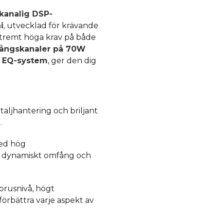
kanalig DSP-
i
, utvecklad för krävande
xtremt höga krav på både
gångskanaler på 70W
s EQ-system
, ger den dig
taljhantering och briljant
.
med hög
tt dynamiskt omfång och
brusnivå, högt
förbättra varje aspekt av