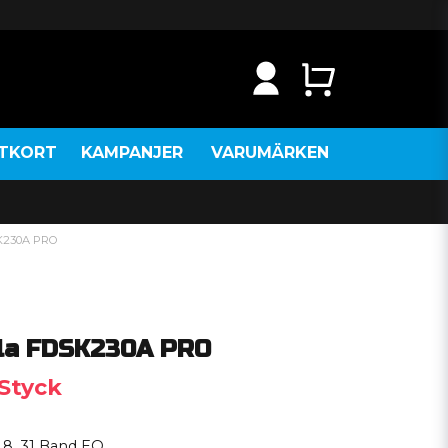
NTKORT
KAMPANJER
VARUMÄRKEN
SK230A PRO
ela FDSK230A PRO
 Styck
 8. 31 Band EQ