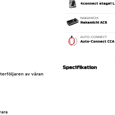
4connect stage1 L
NAKAMICHI
Nakamichi AC6
AUTO-CONNECT
Auto-Connect CCA 
Specifikation
erföljaren av våran
ara