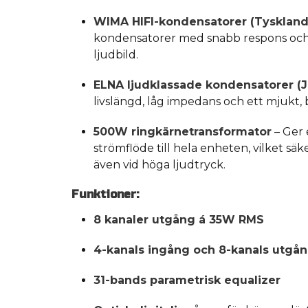
WIMA HIFI-kondensatorer (Tyskland
kondensatorer med snabb respons och 
ljudbild.
ELNA ljudklassade kondensatorer (
livslängd, låg impedans och ett mjukt, 
500W ringkärnetransformator
– Ger e
strömflöde till hela enheten, vilket sä
även vid höga ljudtryck.
Funktioner:
8 kanaler utgång á 35W RMS
4-kanals ingång och 8-kanals utgå
31-bands parametrisk equalizer