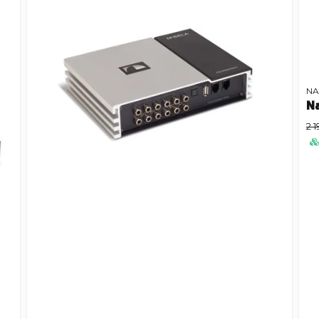
NA
N
2 1