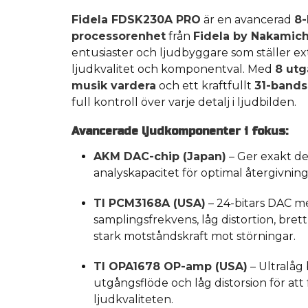
Fidela FDSK230A PRO
är en avancerad
8-
processorenhet
från
Fidela by Nakamich
entusiaster och ljudbyggare som ställer e
ljudkvalitet och komponentval. Med
8 ut
musik vardera
och ett kraftfullt
31-band
full kontroll över varje detalj i ljudbilden.
Avancerade ljudkomponenter i fokus:
AKM DAC-chip (Japan)
– Ger exakt de
analyskapacitet för optimal återgivning
TI PCM3168A (USA)
– 24-bitars DAC 
samplingsfrekvens, låg distortion, bre
stark motståndskraft mot störningar.
TI OPA1678 OP-amp (USA)
– Ultralåg 
utgångsflöde och låg distorsion för att 
ljudkvaliteten.