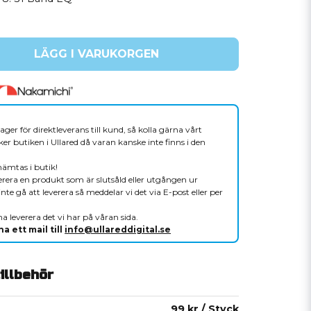
LÄGG I VARUKORGEN
ager för direktleverans till kund, så kolla gärna vårt
er butiken i Ullared då varan kanske inte finns i den
hämtas i butik!
verera en produkt som är slutsåld eller utgången ur
nte gå att leverera så meddelar vi det via E-post eller per
a leverera det vi har på våran sida.
a ett mail till
info@ullareddigital.se
llbehör
99 kr
/ Styck