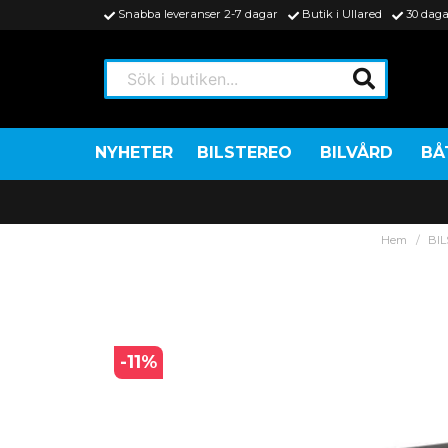
Snabba leveranser 2-7 dagar
Butik i Ullared
30 daga
Sök i butiken...
NYHETER
BILSTEREO
BILVÅRD
BÅ
Hem
BI
-
11
%