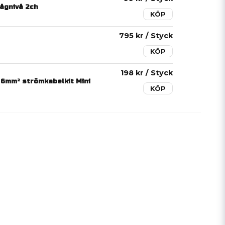
ågnivå 2ch
KÖP
795 kr
/ Styck
KÖP
198 kr
/ Styck
6mm² strömkabelkit Mini
KÖP