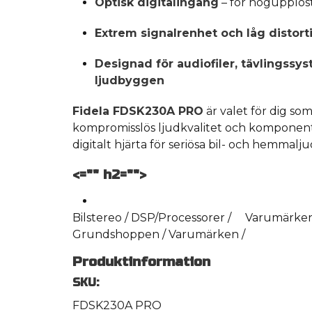
Optisk digitalingång
– för högupplöst,
Extrem signalrenhet och låg distort
Designad för audiofiler, tävlingss
ljudbyggen
Fidela FDSK230A PRO
är valet för dig som
kompromisslös ljudkvalitet och komponente
digitalt hjärta för seriösa bil- och hemmalj
<="" h2="">
Bilstereo / DSP/Processorer /
Varumärken
Grundshoppen / Varumärken /
Produktinformation
SKU:
FDSK230A PRO