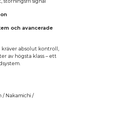
 störningsfri signal
ion
ystem och avancerade
 kräver absolut kontroll,
r av högsta klass – ett
udsystem.
 / Nakamichi /