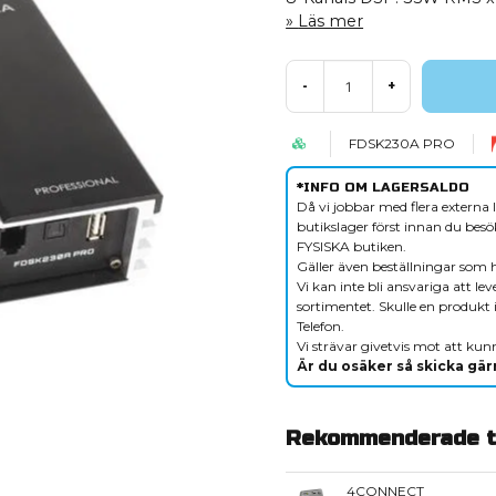
Läs mer
-
+
FDSK230A PRO
*INFO OM LAGERSALDO
Då vi jobbar med flera externa l
butikslager först innan du besök
FYSISKA butiken.
Gäller även beställningar som 
Vi kan inte bli ansvariga att le
sortimentet. Skulle en produkt i
Telefon.
Vi strävar givetvis mot att kunn
Är du osäker så skicka gärn
Rekommenderade ti
4CONNECT