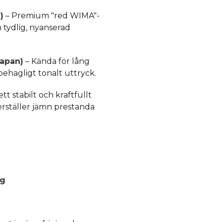
)
– Premium "red WIMA"-
tydlig, nyanserad
Japan)
– Kända för lång
behagligt tonalt uttryck.
tt stabilt och kraftfullt
kerställer jämn prestanda
ng