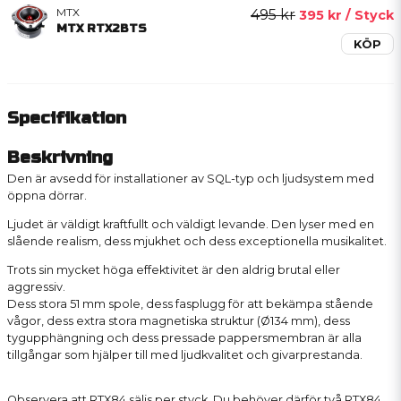
MTX
495 kr
395 kr
/ Styck
MTX RTX2BTS
KÖP
Specifikation
Beskrivning
Den är avsedd för installationer av SQL-typ och ljudsystem med
öppna dörrar.
Ljudet är väldigt kraftfullt och väldigt levande. Den lyser med en
slående realism, dess mjukhet och dess exceptionella musikalitet.
Trots sin mycket höga effektivitet är den aldrig brutal eller
aggressiv.
Dess stora 51 mm spole, dess fasplugg för att bekämpa stående
vågor, dess extra stora magnetiska struktur (Ø134 mm), dess
tygupphängning och dess pressade pappersmembran är alla
tillgångar som hjälper till med ljudkvalitet och givarprestanda.
Observera att RTX84 säljs per styck. Du behöver därför två RTX84