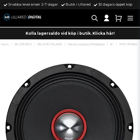
Snabba leveranser 2-7 dagar
Butik i Ullared
30 dagars öppet köp
Kolla lagersaldo vid köp i butik. Klicka här!
Hem
BILSTEREO
BILHÖGTALARE
Mellanregister/Middbas
8"
MTX RTX84