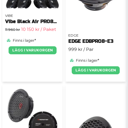
VIBE
Vibe Black Air PRO8M 8-pack
10 150 kr
/ Paket
11 960 kr
EDGE
Finns i lager*
EDGE EDBPRO8-E3
999 kr
/ Par
LÄGG I VARUKORGEN
Finns i lager*
LÄGG I VARUKORGEN