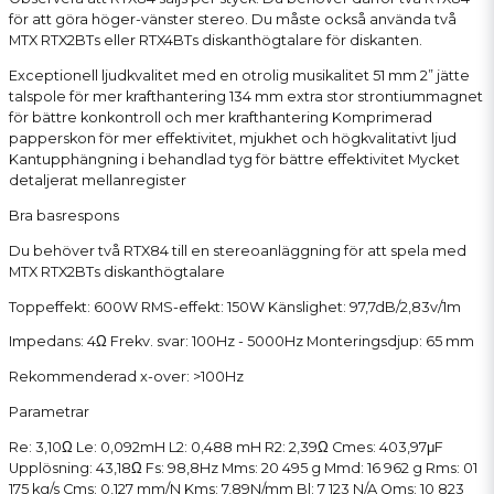
för att göra höger-vänster stereo. Du måste också använda två
MTX RTX2BTs eller RTX4BTs diskanthögtalare för diskanten.
Exceptionell ljudkvalitet med en otrolig musikalitet
51 mm 2” jätte
talspole för mer krafthantering
134 mm extra stor strontiummagnet
för bättre konkontroll och mer krafthantering
Komprimerad
papperskon för mer effektivitet, mjukhet och högkvalitativt ljud
Kantupphängning i behandlad tyg för bättre effektivitet
Mycket
detaljerat mellanregister
Bra basrespons
Du behöver två RTX84 till en stereoanläggning
för att spela med
MTX RTX2BTs diskanthögtalare
Toppeffekt: 600W
RMS-effekt: 150W
Känslighet: 97,7dB/2,83v/1m
Impedans: 4Ω
Frekv.
svar: 100Hz - 5000Hz
Monteringsdjup: 65 mm
Rekommenderad x-over: >100Hz
Parametrar
Re: 3,10Ω
Le: 0,092mH
L2: 0,488 mH
R2: 2,39Ω
Cmes: 403,97μF
Upplösning: 43,18Ω
Fs: 98,8Hz
Mms: 20 495 g
Mmd: 16 962 g
Rms: 01
175 kg/s
Cms: 0,127 mm/N
Kms: 7,89N/mm
Bl: 7 123 N/A
Qms: 10 823