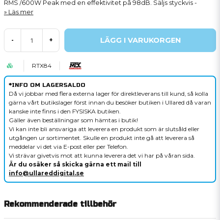
RMS /600W Peak med en effektivitet på 98dB. Säljs styckvis -
Läs mer
LÄGG I VARUKORGEN
-
+
RTX84
*INFO OM LAGERSALDO
Då vi jobbar med flera externa lager för direktleverans till kund, så kolla
gärna vårt butikslager först innan du besöker butiken i Ullared då varan
kanske inte finns i den FYSISKA butiken.
Gäller även beställningar som hämtas i butik!
Vi kan inte bli ansvariga att leverera en produkt som är slutsåld eller
utgången ur sortimentet. Skulle en produkt inte gå att leverera så
meddelar vi det via E-post eller per Telefon.
Vi strävar givetvis mot att kunna leverera det vi har på våran sida.
Är du osäker så skicka gärna ett mail till
info@ullareddigital.se
Rekommenderade tillbehör