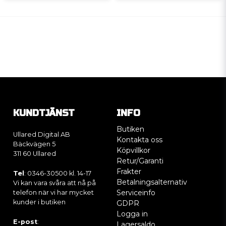
KUNDTJÄNST
INFO
Butiken
Ullared Digital AB
Kontakta oss
Bäckvägen 5
Köpvillkor
311 60 Ullared
Retur/Garanti
Frakter
Tel
: 0346-30500 kl. 14-17
Betalningsalternativ
Vi kan vara svåra att nå på
Serviceinfo
telefon när vi har mycket
kunder i butiken
GDPR
Logga in
E-post
:
Lagersaldo