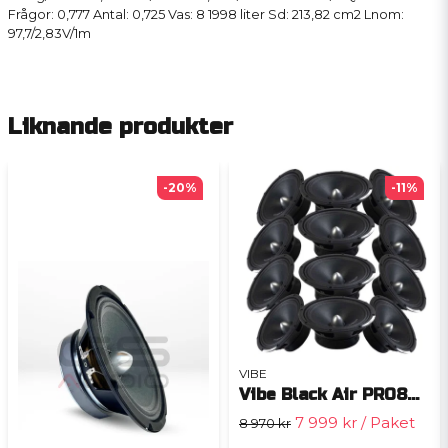
Frågor: 0,777
Antal: 0,725
Vas: 8 1998 liter
Sd: 213,82 cm2
Lnom:
97,7/2,83V/1m
Liknande produkter
-20%
-11%
VIBE
Vibe Black Air PRO8M 6-pack
7 999 kr
/ Paket
8 970 kr