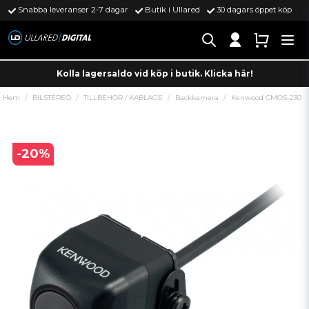
Snabba leveranser 2-7 dagar
Butik i Ullared
30 dagars öppet köp
Kolla lagersaldo vid köp i butik. Klicka här!
Hem
BILSTEREO
TILLBEHÖR / KABLAGE
Backkamera
Kenwood CMOS-230
-
20
%