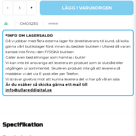
LÄGG I VARUKORGEN
-
+
CMOS230
*INFO OM LAGERSALDO
Då vi jobbar med flera externa lager för direktleverans till kund, så kolla
gärna vårt butikslager först innan du besöker butiken i Ullared då varan
kanske inte finns i den FYSISKA butiken.
Gäller även beställningar som hämtas i butik!
Vi kan inte bli ansvariga att leverera en produkt som är slutsåld eller
utgången ur sortimentet. Skulle en produkt inte gå att leverera så
meddelar vi det via E-post eller per Telefon.
Vi strävar givetvis mot att kunna leverera det vi har på våran sida.
Är du osäker så skicka gärna ett mail till
info@ullareddigital.se
Specifikation