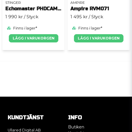
STINGER
AMPIRE
Echomaster PHDCAM10U Backkamera HD kvalitet
Ampire RVM071
1 990 kr
/ Styck
1 495 kr
/ Styck
Finns i lager*
Finns i lager*
LÄGG I VARUKORGEN
LÄGG I VARUKORGEN
KUNDTJÄNST
INFO
Butiken
Ullared Digital AB