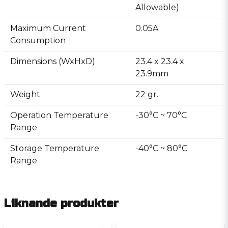
Allowable)
Maximum Current
0.05A
Consumption
Dimensions (WxHxD)
23.4 x 23.4 x
23.9mm
Weight
22 gr.
Operation Temperature
-30°C ~ 70°C
Range
Storage Temperature
-40°C ~ 80°C
Range
Liknande produkter