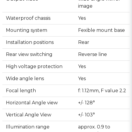
image
Waterproof chassis
Yes
Mounting system
Fexible mount base
Installation positions
Rear
Rear view switching
Reverse line
High voltage protection
Yes
Wide angle lens
Yes
Focal length
f: 1.12mm, F value 2.2
Horizontal Angle view
+/- 128°
Vertical Angle View
+/- 103°
Illumination range
approx. 0.9 to