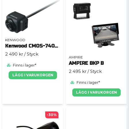
KENWOOD
Kenwood CMOS-740HD
2 490 kr
/ Styck
AMPIRE
AMPIRE BKP B
Finns i lager*
2 495 kr
/ Styck
LÄGG I VARUKORGEN
Finns i lager*
LÄGG I VARUKORGEN
-30%