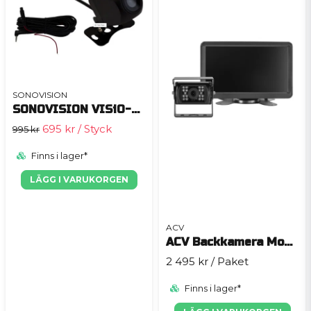
SONOVISION
SONOVISION VISiO-Cam10.5
695 kr
/ Styck
995 kr
Finns i lager*
LÄGG I VARUKORGEN
ACV
ACV Backkamera Monitor Kit 7" Campervan/Motorhome
2 495 kr
/ Paket
Finns i lager*