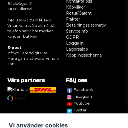
Kontakta oss
Bäckvägen 5
Köpvillkor
311 60 Ullared
Retur/Garanti
Frakter
Tel
: 0346-30500 kl. 14-17
Betalningsalternativ
Vi kan vara svåra att nå på
Serviceinfo
telefon när vi har mycket
kunder i butiken
GDPR
Logga in
E-post
:
Lagersaldo
info@ullareddigital.se
Kopplingsschema
Maila gärna så svarar vi inom
kort.
Våra partners
Följ oss
Facebook
Instagram
Youtube
Twitter
Vi använder cookies