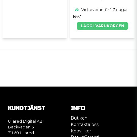
Vid leverantör 1-7 dagar
lev.*
LÄGG I VARUKORGEN
KUNDTJÄNST
INFO
Butiken
Ullared Digital AB
Kontakta oss
Bäckvägen 5
Köpvillkor
311 60 Ullared