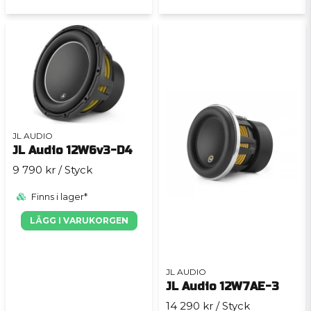
JL AUDIO
JL Audio 12W6v3-D4
9 790 kr
/ Styck
Finns i lager*
LÄGG I VARUKORGEN
JL AUDIO
JL Audio 12W7AE-3
14 290 kr
/ Styck