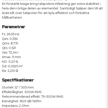
En förstärkt krage kring talspolens infästning ger extra stabilitet i
hela den rörliga delen av elementet. Samtidigt hjälper den till att
leda luft över talspolen för att kyla effektivt och förbättra
hållbarheten.
Parametrar
Fs: 26,55 Hz
Qes: 0,554
Qms: 8,731
Qts: 0,521
Vas: 72,04 l
Xmax: 11 mm
NO: 0,23 %
Sd: 0,0525 m²
Re: 2,210 Ω
Specifikationer
Storlek: 12" / 305 mm
Effekttålighet: 300W RMS
Rekommenderad effekt: 75–300W RMS
Känslighet: 85,9 dB 1W/1m
Impedans: 2 Ohm