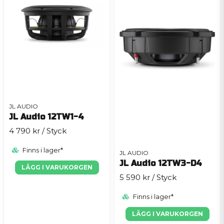
JL AUDIO
JL Audio 12TW1-4
4 790 kr
/ Styck
Finns i lager*
JL AUDIO
JL Audio 12TW3-D4
LÄGG I VARUKORGEN
5 590 kr
/ Styck
Finns i lager*
LÄGG I VARUKORGEN