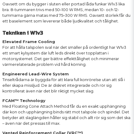
Oavsett om du bygger i sluten eller portad låda funkar W1v3 lika
bra. 8-tummaren trivs med 50–100 W RMS, medan 10- och 12-
tummarna gärna matas med 75–300 W RMS. Oavsett storlek får du
ett baselement som levererar både ljudkvalitet och tålighet.
Tekniken i W1v3
Elevated Frame Cooling
För att hålla talspolen sval när det smäller på ordentligt har W1v3
ett smart kylsystem där luft leds direkt över topplattan i
motorsystemet. Det ger bättre effekttålighet och minimerar
värmerelaterade problem vid hård körning.
Engineered Lead-Wire System
Tinseltrådarna är byggda för att klara full konrörelse utan att slå i
eller skapa missljud. De är diskret integrerade och rör sig
kontrollerat även när det blir riktigt mycket slag.
FCAM™ Technology
Med Floating Cone Attach Method får du en exakt upphängning
där kon och upphängning binds rätt mot talspole och spindel. Det
betyder att slaglängden håller sig stabil och allt rör sig som det ska
– även när det pressas till max.
Vented Reinforcement Collar (VRC™)