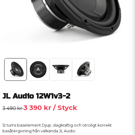
JL Audio 12W1v3-2
3 390 kr
/ Styck
3 490 kr
12 tums baselement Djup, slagkraftig och otroligt korrekt
basåtergivning från välkända JL Audio.