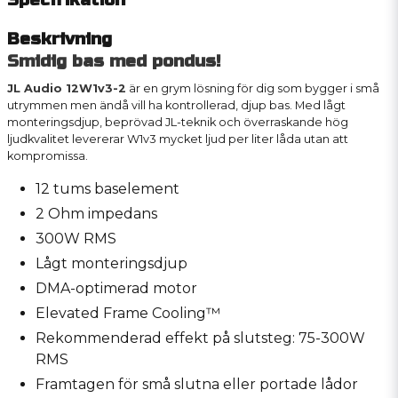
Beskrivning
Smidig bas med pondus!
JL Audio 12W1v3-2
är en grym lösning för dig som bygger i små
utrymmen men ändå vill ha kontrollerad, djup bas. Med lågt
monteringsdjup, beprövad JL-teknik och överraskande hög
ljudkvalitet levererar W1v3 mycket ljud per liter låda utan att
kompromissa.
12 tums baselement
2 Ohm impedans
300W RMS
Lågt monteringsdjup
DMA-optimerad motor
Elevated Frame Cooling™
Rekommenderad effekt på slutsteg: 75-300W
RMS
Framtagen för små slutna eller portade lådor