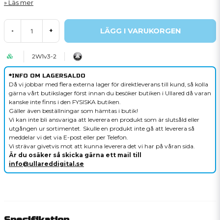
Läs mer
LÄGG I VARUKORGEN
-
+
2W1v3-2
*INFO OM LAGERSALDO
Då vi jobbar med flera externa lager för direktleverans till kund, så kolla
gärna vårt butikslager först innan du besöker butiken i Ullared då varan
kanske inte finns i den FYSISKA butiken.
Gäller även beställningar som hämtas i butik!
Vi kan inte bli ansvariga att leverera en produkt som är slutsåld eller
utgången ur sortimentet. Skulle en produkt inte gå att leverera så
meddelar vi det via E-post eller per Telefon.
Vi strävar givetvis mot att kunna leverera det vi har på våran sida.
Är du osäker så skicka gärna ett mail till
info@ullareddigital.se
Specifikation