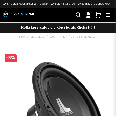
Snabba leveranser 2-7 dagar
Butik i Ullared
30 dagars öppet köp
Kolla lagersaldo vid köp i butik. Klicka här!
Hem
BILSTEREO
BASAR
12"
JL Audio 12W1v3-2
-
3
%