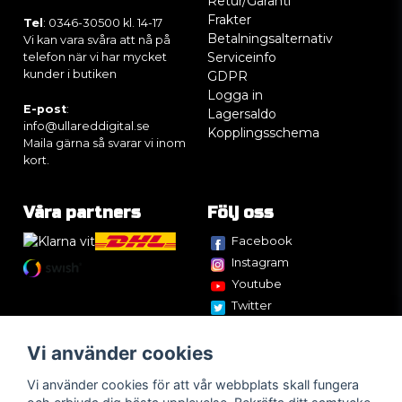
Retur/Garanti
Frakter
Tel
: 0346-30500 kl. 14-17
Betalningsalternativ
Vi kan vara svåra att nå på
Serviceinfo
telefon när vi har mycket
kunder i butiken
GDPR
Logga in
E-post
:
Lagersaldo
info@ullareddigital.se
Kopplingsschema
Maila gärna så svarar vi inom
kort.
Våra partners
Följ oss
Facebook
Instagram
Youtube
Twitter
Vi använder cookies
Vi använder cookies för att vår webbplats skall fungera