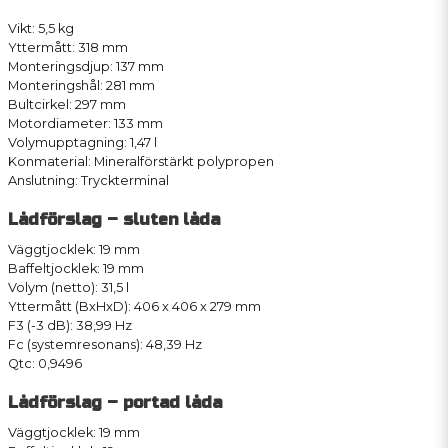
Vikt: 5,5 kg
Yttermått: 318 mm
Monteringsdjup: 137 mm
Monteringshål: 281 mm
Bultcirkel: 297 mm
Motordiameter: 133 mm
Volymupptagning: 1,47 l
Konmaterial: Mineralförstärkt polypropen
Anslutning: Tryckterminal
Lådförslag – sluten låda
Väggtjocklek: 19 mm
Baffeltjocklek: 19 mm
Volym (netto): 31,5 l
Yttermått (BxHxD): 406 x 406 x 279 mm
F3 (-3 dB): 38,99 Hz
Fc (systemresonans): 48,39 Hz
Qtc: 0,9496
Lådförslag – portad låda
Väggtjocklek: 19 mm