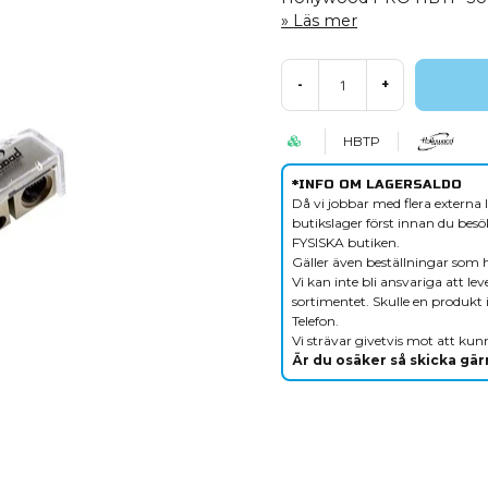
Läs mer
-
+
HBTP
*INFO OM LAGERSALDO
Då vi jobbar med flera externa l
butikslager först innan du besök
FYSISKA butiken.
Gäller även beställningar som 
Vi kan inte bli ansvariga att le
sortimentet. Skulle en produkt i
Telefon.
Vi strävar givetvis mot att kunn
Är du osäker så skicka gärn