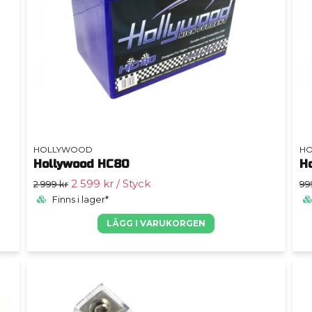
HOLLYWOOD
H
Hollywood HC80
H
2 599 kr
/ Styck
2 999 kr
99
Finns i lager*
LÄGG I VARUKORGEN