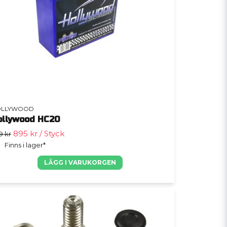
OLLYWOOD
ollywood HC20
895 kr
/ Styck
9 kr
Finns i lager*
LÄGG I VARUKORGEN