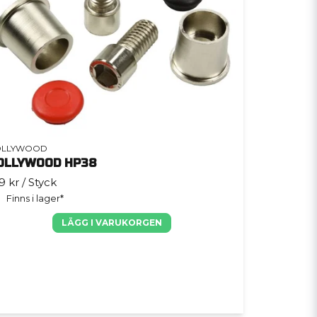
OLLYWOOD
OLLYWOOD HP38
9 kr
/ Styck
Finns i lager*
LÄGG I VARUKORGEN