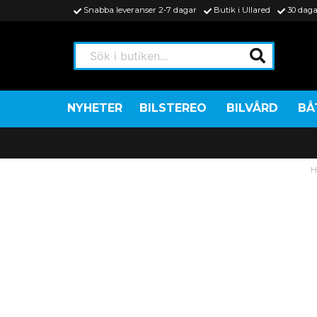
Snabba leveranser 2-7 dagar
Butik i Ullared
30 daga
Sök i butiken...
NYHETER
BILSTEREO
BILVÅRD
BÅ
H