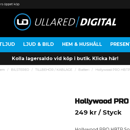
rs öppet köp
TLJUD
LJUD & BILD
HEM & HUSHÅLL
PRESE
Kolla lagersaldo vid köp i butik. Klicka här!
em
BILSTEREO
TILLBEHÖR / KABLAGE
Batteri
Hollywood PRO HBT
Hollywood PRO
249 kr
/ Styck
Hollywood PRO HBTP Solid