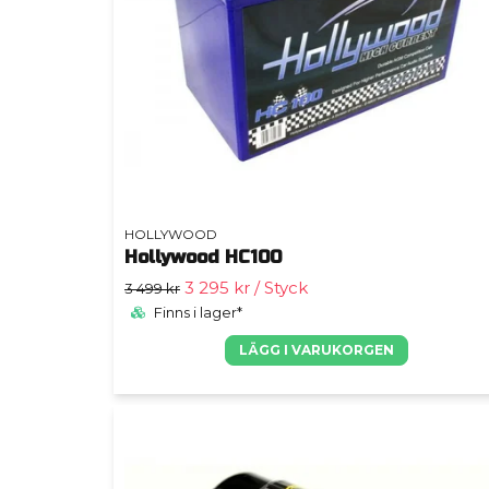
HOLLYWOOD
Hollywood HC100
3 295 kr
/ Styck
3 499 kr
Finns i lager*
LÄGG I VARUKORGEN