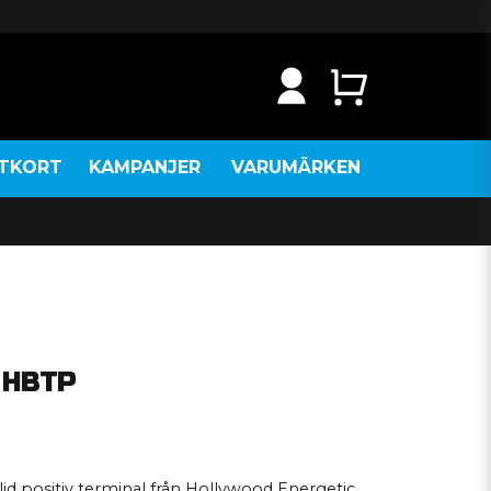
NTKORT
KAMPANJER
VARUMÄRKEN
P
 HBTP
 positiv terminal från Hollywood Energetic.