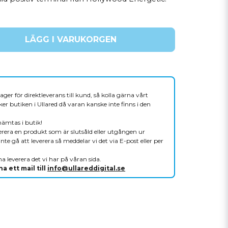
LÄGG I VARUKORGEN
ager för direktleverans till kund, så kolla gärna vårt
er butiken i Ullared då varan kanske inte finns i den
hämtas i butik!
verera en produkt som är slutsåld eller utgången ur
nte gå att leverera så meddelar vi det via E-post eller per
a leverera det vi har på våran sida.
a ett mail till
info@ullareddigital.se