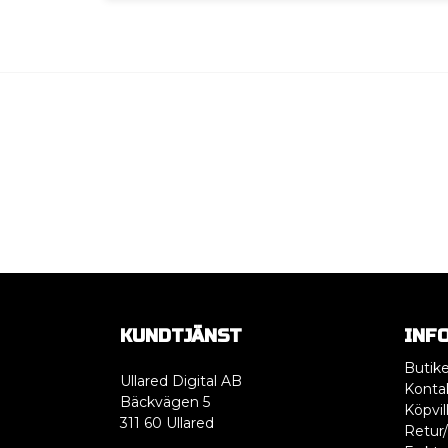
KUNDTJÄNST
INF
Butik
Ullared Digital AB
Konta
Bäckvägen 5
Köpvil
311 60 Ullared
Retur/