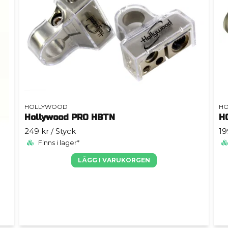
HOLLYWOOD
H
Hollywood PRO HBTN
H
249 kr
/ Styck
19
Finns i lager*
LÄGG I VARUKORGEN