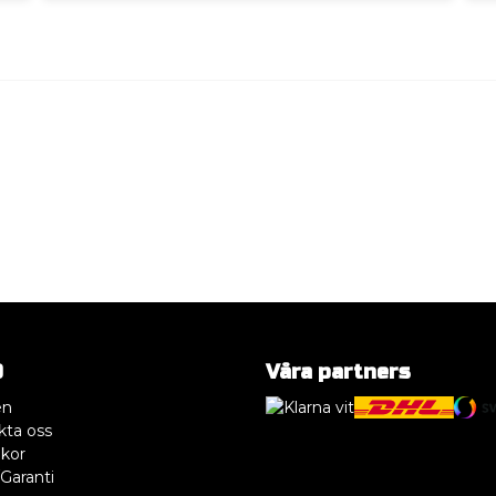
O
Våra partners
en
kta oss
lkor
Garanti