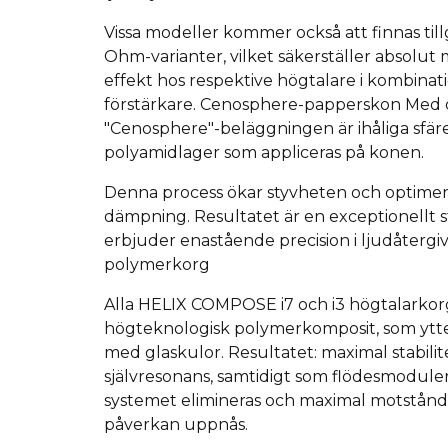
Vissa modeller kommer också att finnas till
Ohm-varianter, vilket säkerställer absolut
effekt hos respektive högtalare i kombina
förstärkare.
Cenosphere-papperskon Med d
"Cenosphere"-beläggningen är ihåliga sfärer
polyamidlager som appliceras på konen.
Denna process ökar styvheten och optimer
dämpning.
Resultatet är en exceptionellt 
erbjuder enastående precision i ljudåtergi
polymerkorg
Alla HELIX COMPOSE i7 och i3 högtalarkorg
högteknologisk polymerkomposit, som ytter
med glaskulor.
Resultatet: maximal stabili
självresonans, samtidigt som flödesmodule
systemet elimineras och maximal motstånd
påverkan uppnås.