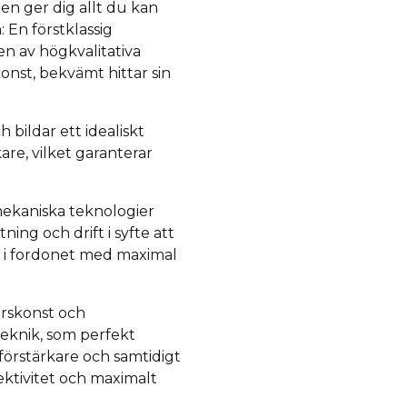
 ger dig allt du kan
: En förstklassig
n av högkvalitativa
konst, bekvämt hittar sin
bildar ett idealiskt
re, vilket garanterar
mekaniska teknologier
ning och drift i syfte att
on i fordonet med maximal
rskonst och
eknik, som perfekt
örstärkare och samtidigt
ektivitet och maximalt