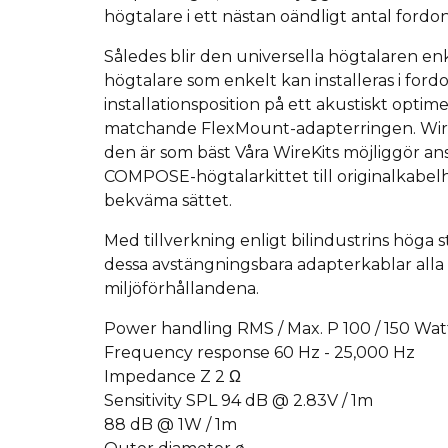
högtalare i ett nästan oändligt antal fordon
Således blir den universella högtalaren en
högtalare som enkelt kan installeras i for
installationsposition på ett akustiskt opti
matchande FlexMount-adapterringen.
Wir
den är som bäst Våra WireKits möjliggör an
COMPOSE-högtalarkittet till originalkabel
bekväma sättet.
Med tillverkning enligt bilindustrins höga 
dessa avstängningsbara adapterkablar alla 
miljöförhållandena.
Power handling RMS / Max. P 100 / 150 Wat
Frequency response 60 Hz - 25,000 Hz
Impedance Z 2 Ω
Sensitivity SPL 94 dB @ 2.83V / 1m
88 dB @ 1W / 1m