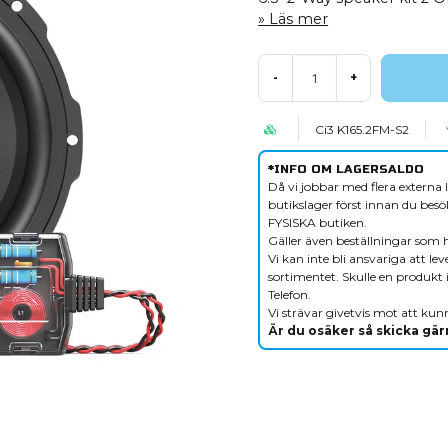
Läs mer
-
+
Ci3 K165.2FM-S2
*INFO OM LAGERSALDO
Då vi jobbar med flera externa l
butikslager först innan du besök
FYSISKA butiken.
Gäller även beställningar som 
Vi kan inte bli ansvariga att le
sortimentet. Skulle en produkt i
Telefon.
Vi strävar givetvis mot att kunn
Är du osäker så skicka gärn