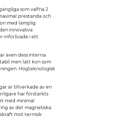
gängliga som valfria 2
 maximal prestanda och
tion med lämplig
en innovativa
 införlivade i ett
ar även dess interna
stabil men lätt kon som
vningen.
Högteknologisk
ar är tillverkade av en
ligare har förstärkts
tet med minimal
ring av det magnetiska
skraft mot termisk