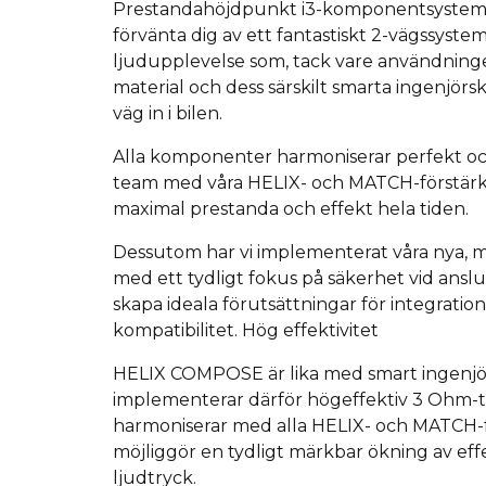
Prestandahöjdpunkt i3-komponentsystemen
förvänta dig av ett fantastiskt 2-vägssystem
ljudupplevelse som, tack vare användninge
material och dess särskilt smarta ingenjörs
väg in i bilen.
Alla komponenter harmoniserar perfekt och 
team med våra HELIX- och MATCH-förstärka
maximal prestanda och effekt hela tiden.
Dessutom har vi implementerat våra nya, 
med ett tydligt fokus på säkerhet vid anslut
skapa ideala förutsättningar för integrati
kompatibilitet.
Hög effektivitet
HELIX COMPOSE är lika med smart ingenjö
implementerar därför högeffektiv 3 Ohm-t
harmoniserar med alla HELIX- och MATCH-f
möjliggör en tydligt märkbar ökning av eff
ljudtryck.