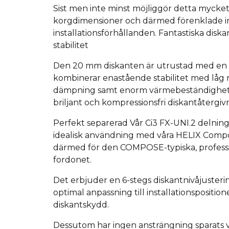
Sist men inte minst möjliggör detta myck
korgdimensioner och därmed förenklade ins
installationsförhållanden.
Fantastiska disk
stabilitet
Den 20 mm diskanten är utrustad med en 
kombinerar enastående stabilitet med låg r
dämpning samt enorm värmebeständighet -
briljant och kompressionsfri diskantåtergiv
Perfekt separerad Vår Ci3 FX-UNI.2 delnings
idealisk användning med våra HELIX Comp
därmed för den COMPOSE-typiska, professio
fordonet.
Det erbjuder en 6-stegs diskantnivåjusteri
optimal anpassning till installationspositio
diskantskydd.
Dessutom har ingen ansträngning sparats 