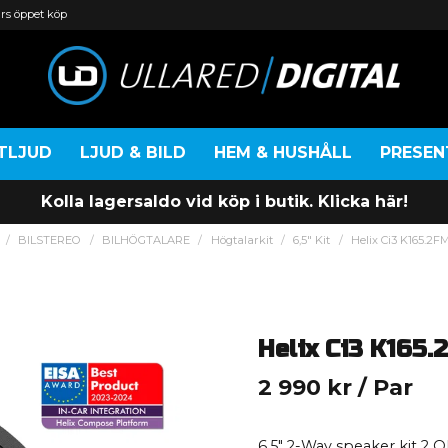
rs öppet köp
TLJUD
LJUD & BILD
HEM & HUSHÅLL
PRESE
Kolla lagersaldo vid köp i butik. Klicka här!
BILSTEREO
BILHÖGTALARE
Högtalarkit
6,5" Kit
Helix Ci3 K165.2F
Helix Ci3 K165
2 990 kr
/ Par
6.5″ 2-Way speaker kit 