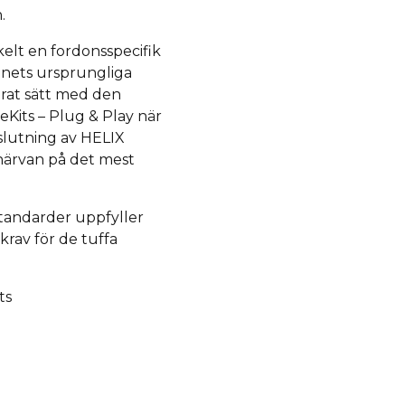
.
kelt en fordonsspecifik
donets ursprungliga
merat sätt med den
eKits – Plug & Play när
slutning av HELIX
härvan på det mest
standarder uppfyller
krav för de tuffa
ts