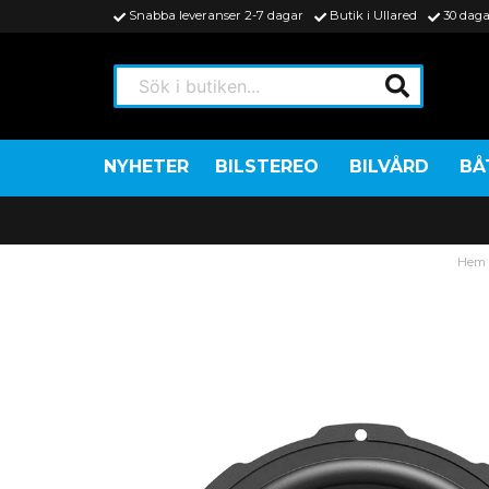
Snabba leveranser 2-7 dagar
Butik i Ullared
30 daga
Sök i butiken...
NYHETER
BILSTEREO
BILVÅRD
BÅ
Hem