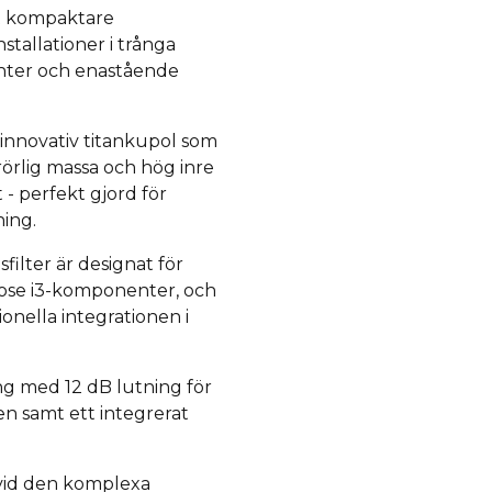
et kompaktare
tallationer i trånga
anter och enastående
innovativ titankupol som
örlig massa och hög inre
 perfekt gjord för
ning.
filter är designat för
ose i3-komponenter, och
nella integrationen i
ng med 12 dB lutning för
nen samt ett integrerat
vid den komplexa