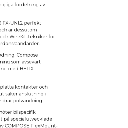
möjliga fördelning av
.
3 FX-UNI.2 perfekt
 och är dessutom
h WireKit-tekniker för
fordonsstandarder.
dning.
Compose
tning som avsevärt
mband med HELIX
 platta kontakter och
t säker anslutning i
ndrar polvändning.
ter bilspecifik
t på specialutvecklade
ion av COMPOSE FlexMount-