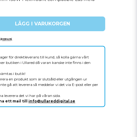
LÄGG I VARUKORGEN
ager för direktleverans till kund, så kolla gärna vårt
er butiken i Ullared då varan kanske inte finns i den
hämtas i butik!
verera en produkt som är slutsåld eller utgången ur
nte gå att leverera så meddelar vi det via E-post eller per
a leverera det vi har på våran sida.
a ett mail till
info@ullareddigital.se