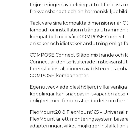
finjusteringen av delningsfiltret för bästa 
frekvensbandet och en harmonisk ljudbild
Tack vare sina kompakta dimensioner är Ci
lämpad för installation i trånga utrymmen
kompatibel med våra COMPOSE Connect- oc
en säker och idiotsäker anslutning enligt 
COMPOSE Connect Släpp mixtrande och lö
Connect är den sofistikerade
Insticksanslu
förenklar installationen av bilstereo i sa
COMPOSE-komponenter.
Egenutvecklade plasthöljen, i vilka vanliga
kopplingar kan snäppas in, skapar en absolu
enlighet med fordonsstandarder som förhi
FlexMount20 & FlexMount165 – Universal mö
FlexMount är ett monteringssystem basera
adapterringar, vilket möjliggör installat