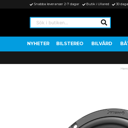
Snabba leveranser 2-7 dagar
Butik i Ullared
30 daga
Sök i butiken...
NYHETER
BILSTEREO
BILVÅRD
BÅ
He