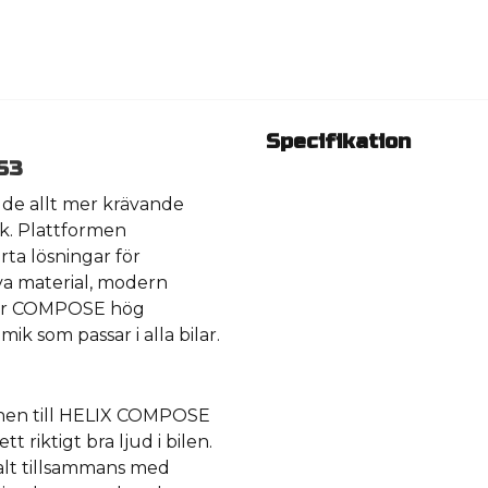
Specifikation
S3
 de allt mer krävande
k. Plattformen
ta lösningar för
va material, modern
uder COMPOSE hög
mik som passar i alla bilar.
onen till HELIX COMPOSE
t riktigt bra ljud i bilen.
malt tillsammans med