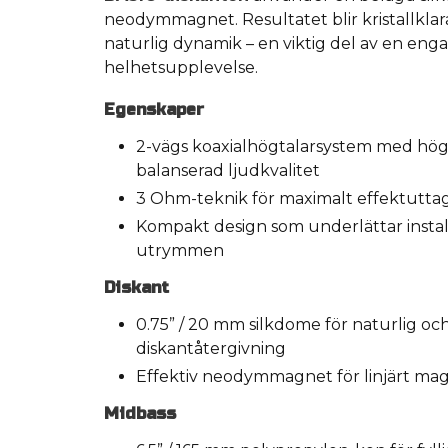
neodymmagnet. Resultatet blir kristallkl
naturlig dynamik – en viktig del av en en
helhetsupplevelse.
Egenskaper
2-vägs koaxialhögtalarsystem med hög 
balanserad ljudkvalitet
3 Ohm-teknik för maximalt effektuttag
Kompakt design som underlättar install
utrymmen
Diskant
0.75” / 20 mm silkdome för naturlig och
diskantåtergivning
Effektiv neodymmagnet för linjärt ma
Midbass