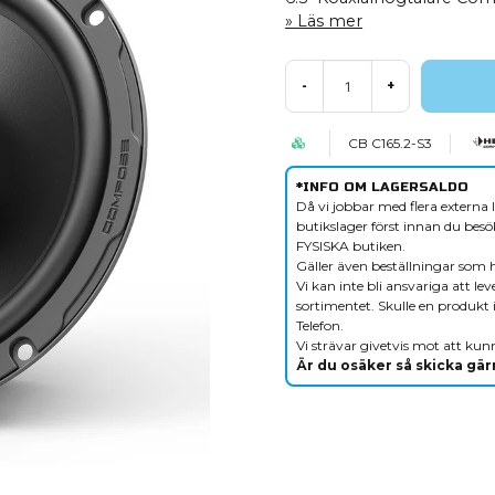
Läs mer
-
+
CB C165.2-S3
*INFO OM LAGERSALDO
Då vi jobbar med flera externa l
butikslager först innan du besök
FYSISKA butiken.
Gäller även beställningar som 
Vi kan inte bli ansvariga att le
sortimentet. Skulle en produkt i
Telefon.
Vi strävar givetvis mot att kunn
Är du osäker så skicka gärn