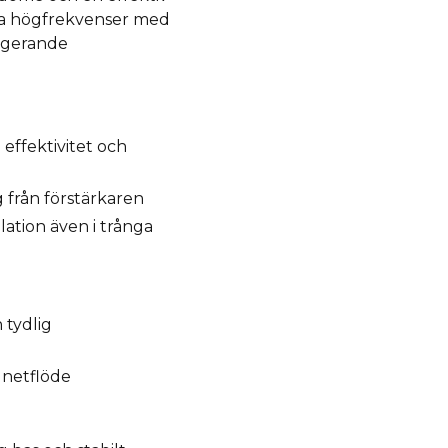
ara högfrekvenser med
gagerande
effektivitet och
 från förstärkaren
ation även i trånga
 tydlig
gnetflöde