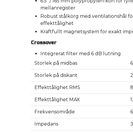
6.5” / 165 mm polypropylen-kon för fylli
mellanregister
Robust stålkorg med ventilationshål f
effekttålighet
Kraftfullt magnetsystem för exakt imp
Crossover
Integrerat filter med 6 dB lutning
Storlek på midbas
6
Storlek på diskant
Effekttålighet RMS
Effekttålighet MAX
Frekvensområde
6
Impedans