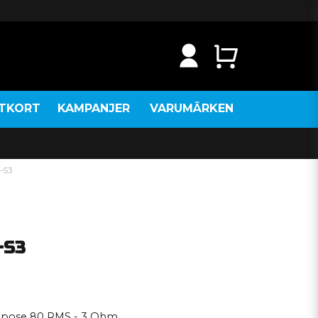
NTKORT
KAMPANJER
VARUMÄRKEN
2-S3
-S3
ompose 80 RMS - 3 Ohm