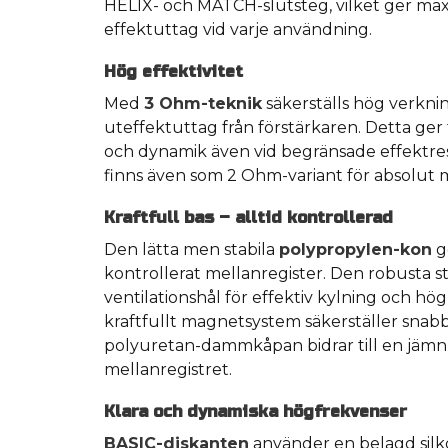
HELIX- och MATCH-slutsteg, vilket ger ma
effektuttag vid varje användning.
Hög effektivitet
Med
3 Ohm-teknik
säkerställs hög verkni
uteffektuttag från förstärkaren. Detta ger 
och dynamik även vid begränsade effektres
finns även som 2 Ohm-variant för absolut 
Kraftfull bas – alltid kontrollerad
Den lätta men stabila
polypropylen-kon
ge
kontrollerat mellanregister. Den robusta s
ventilationshål för effektiv kylning och hög
kraftfullt magnetsystem säkerställer sna
polyuretan-dammkåpan bidrar till en jämn 
mellanregistret.
Klara och dynamiska högfrekvenser
BASIC-diskanten
använder en belagd silk