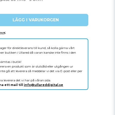
LÄGG I VARUKORGEN
ager för direktleverans till kund, så kolla gärna vårt
er butiken i Ullared då varan kanske inte finns i den
hämtas i butik!
verera en produkt som är slutsåld eller utgången ur
nte gå att leverera så meddelar vi det via E-post eller per
a leverera det vi har på våran sida.
a ett mail till
info@ullareddigital.se