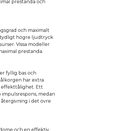
ximal prestanda och
ngsgrad och maximalt
tydligt högre ljudtryck
urser. Vissa modeller
maximal prestanda.
r fyllig bas och
tålkorgen har extra
 effekttålighet. Ett
bb impulsrespons, medan
återgivning i det övre
dome och en effektiv