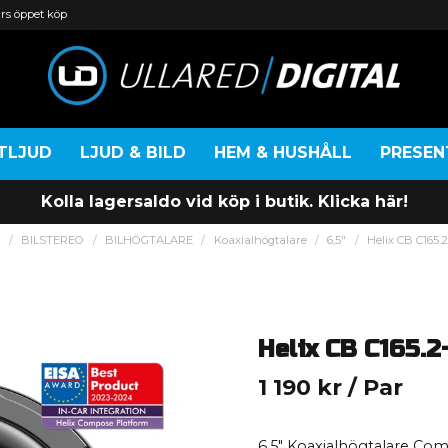
rs öppet köp
TLJUD
LJUD & BILD
HEM & HUSHÅLL
PRESE
Kolla lagersaldo vid köp i butik. Klicka här!
m
BILSTEREO
BILHÖGTALARE
Koaxialhögtalare
6,5"
Helix CB C165.
Helix CB C165.2
1 190 kr
/ Par
6.5" Koaxialhögtalare C