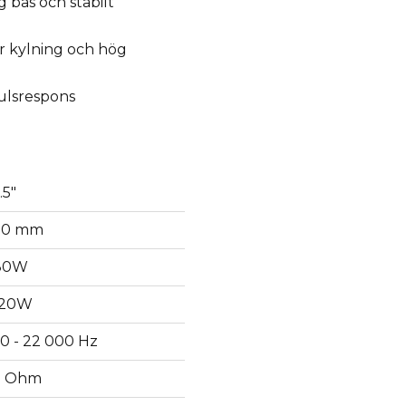
g bas och stabilt
ör kylning och hög
ulsrespons
.5"
20 mm
80W
120W
0 - 22 000 Hz
3 Ohm