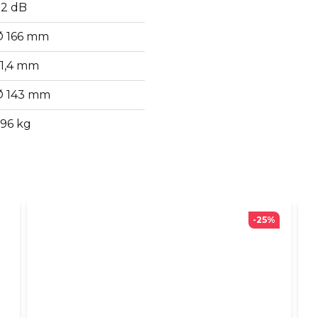
92 dB
Ø 166 mm
61,4 mm
Ø 143 mm
,96 kg
-25%