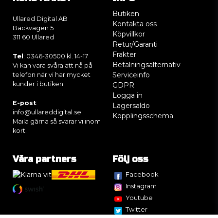
Butiken
Ullared Digital AB
Kontakta oss
Bäckvägen 5
Köpvillkor
311 60 Ullared
Retur/Garanti
Frakter
Tel
: 0346-30500 kl. 14-17
Betalningsalternativ
Vi kan vara svåra att nå på
Serviceinfo
telefon när vi har mycket
kunder i butiken
GDPR
Logga in
E-post
:
Lagersaldo
info@ullareddigital.se
Kopplingsschema
Maila gärna så svarar vi inom
kort.
Våra partners
Följ oss
Facebook
Instagram
Youtube
Twitter