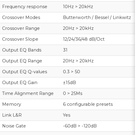
Frequency response
10Hz > 20kHz
Crossover Modes
Butterworth / Bessel / Linkwitz
Crossover Range
20Hz > 20kHz
Crossover Slope
12/24/36/48 dB/Oct
Output EQ Bands
31
Output EQ Range
20Hz > 20kHz
Output EQ Q-values
0.3 > 50
Output EQ Gain
±15dB
Time Alignment Range
0 > 25Ms
Memory
6 configurable presets
Link L&R
Yes
Noise Gate
-60dB > -120dB