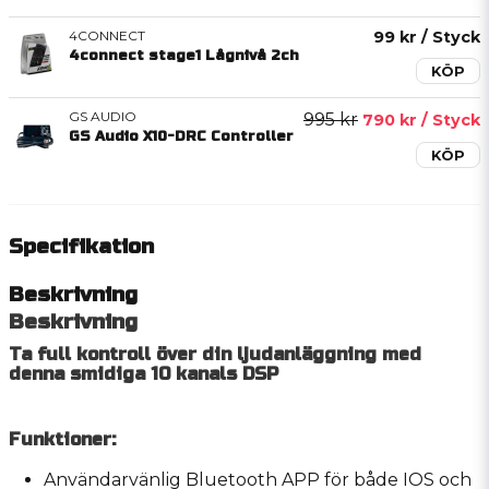
4CONNECT
99 kr
/ Styck
4connect stage1 Lågnivå 2ch
KÖP
GS AUDIO
995 kr
790 kr
/ Styck
GS Audio X10-DRC Controller
KÖP
Specifikation
Beskrivning
Beskrivning
Ta full kontroll över din ljudanläggning med
denna smidiga 10 kanals DSP
Funktioner:
Användarvänlig Bluetooth APP för både IOS och