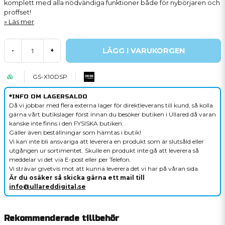
komplett med alla nödvändiga funktioner både för nybörjaren och
proffset!
Läs mer
LÄGG I VARUKORGEN
-
+
GS-X10DSP
*INFO OM LAGERSALDO
Då vi jobbar med flera externa lager för direktleverans till kund, så kolla
gärna vårt butikslager först innan du besöker butiken i Ullared då varan
kanske inte finns i den FYSISKA butiken.
Gäller även beställningar som hämtas i butik!
Vi kan inte bli ansvariga att leverera en produkt som är slutsåld eller
utgången ur sortimentet. Skulle en produkt inte gå att leverera så
meddelar vi det via E-post eller per Telefon.
Vi strävar givetvis mot att kunna leverera det vi har på våran sida.
Är du osäker så skicka gärna ett mail till
info@ullareddigital.se
Rekommenderade tillbehör