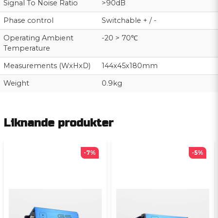
Signal To Noise Ratio
>90dB
Phase control
Switchable + / -
Operating Ambient
-20 > 70℃
Temperature
Measurements (WxHxD)
144x45x180mm
Weight
0.9kg
Liknande produkter
-7%
-5%