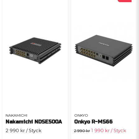
NAKAMICHI
ONKYO
Nakamichi NDSE500A
Onkyo R-MS66
2 990 kr
/ Styck
1 990 kr
/ Styck
2 990 kr