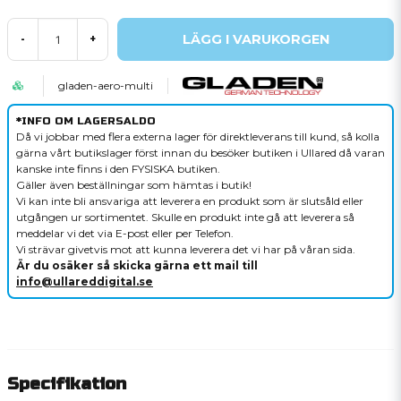
LÄGG I VARUKORGEN
-
+
gladen-aero-multi
*INFO OM LAGERSALDO
Då vi jobbar med flera externa lager för direktleverans till kund, så kolla
gärna vårt butikslager först innan du besöker butiken i Ullared då varan
kanske inte finns i den FYSISKA butiken.
Gäller även beställningar som hämtas i butik!
Vi kan inte bli ansvariga att leverera en produkt som är slutsåld eller
utgången ur sortimentet. Skulle en produkt inte gå att leverera så
meddelar vi det via E-post eller per Telefon.
Vi strävar givetvis mot att kunna leverera det vi har på våran sida.
Är du osäker så skicka gärna ett mail till
info@ullareddigital.se
Specifikation