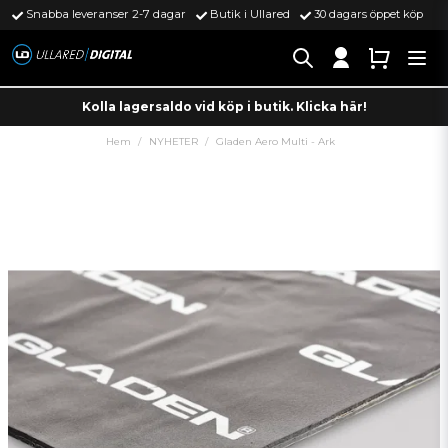
Snabba leveranser 2-7 dagar
Butik i Ullared
30 dagars öppet köp
Kolla lagersaldo vid köp i butik. Klicka här!
Hem
NYHETER
Gladen Aero Multi - Ark