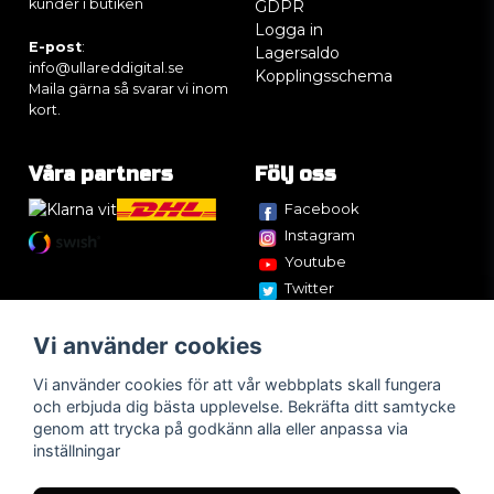
kunder i butiken
GDPR
Logga in
E-post
:
Lagersaldo
info@ullareddigital.se
Kopplingsschema
Maila gärna så svarar vi inom
kort.
Våra partners
Följ oss
Facebook
Instagram
Youtube
Twitter
Vi använder cookies
Vi använder cookies för att vår webbplats skall fungera
och erbjuda dig bästa upplevelse. Bekräfta ditt samtycke
genom att trycka på godkänn alla eller anpassa via
inställningar