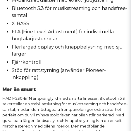
14-bands equalizer med exakt ljudjustering
Bluetooth 5.3 för musikstreaming och handsfree-
samtal
X-BASS
FLA (Fine Level Adjustment) för individuella
högtalarjusteringar
Flerfärgad display och knappbelysning med sju
färger
Fjärrkontroll
Stöd för rattstyrning (använder Pioneer-
inkoppling)
Mer än smart
MAD M230-BTN är sprängfylld med smarta finesser! Bluetooth 5.3
säkerställer en stabil anslutning för musikstreaming och handsfree-
samtal, medan den löstagbara frontpanelen ger extra säkerhet –
perfekt om du vill minska stöldrisken när bilen står parkerad. Med
sju valbara färger för display- och knappbelysning kan du enkelt
matcha stereon med bilens interiör. Den medföljande