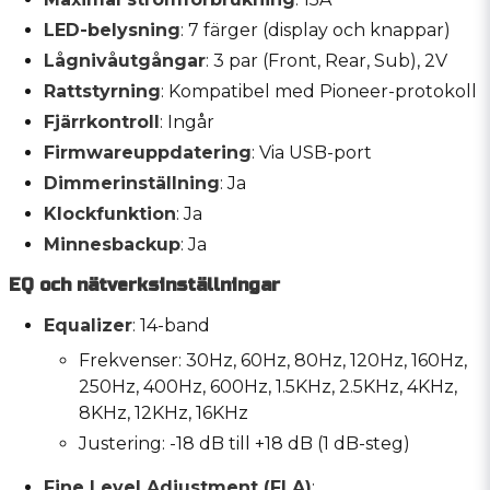
LED-belysning
: 7 färger (display och knappar)
Lågnivåutgångar
: 3 par (Front, Rear, Sub), 2V
Rattstyrning
: Kompatibel med Pioneer-protokoll
Fjärrkontroll
: Ingår
Firmwareuppdatering
: Via USB-port
Dimmerinställning
: Ja
Klockfunktion
: Ja
Minnesbackup
: Ja
EQ och nätverksinställningar
Equalizer
: 14-band
Frekvenser: 30Hz, 60Hz, 80Hz, 120Hz, 160Hz,
250Hz, 400Hz, 600Hz, 1.5KHz, 2.5KHz, 4KHz,
8KHz, 12KHz, 16KHz
Justering: -18 dB till +18 dB (1 dB-steg)
Fine Level Adjustment (FLA)
: