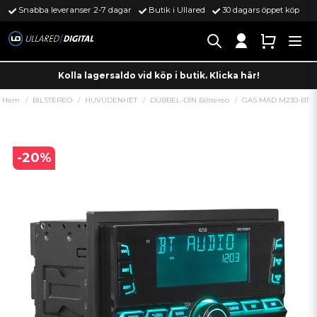
Snabba leveranser 2-7 dagar
Butik i Ullared
30 dagars öppet köp
Kolla lagersaldo vid köp i butik. Klicka här!
Hem
BILSTEREO
HUVUDENHET
DUBBEL-DIN Bilstereo
GAS MAD M230-BT
-
20
%