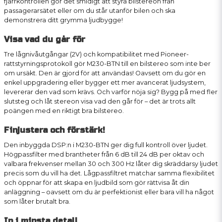
fjärrkontrollen gör det smidigt att styra bilstereon från
passagerarsätet eller om du står utanför bilen och ska
demonstrera ditt grymma ljudbygge!
Visa vad du går för
Tre lågnivåutgångar (2V) och kompatibilitet med Pioneer-
rattstyrningsprotokoll gör M230-BTN till en bilstereo som inte ber
om ursäkt. Den är gjord för att användas! Oavsett om du gör en
enkel uppgradering eller bygger ett mer avancerat ljudsystem,
levererar den vad som krävs. Och varför nöja sig? Bygg på med fler
slutsteg och låt stereon visa vad den går för – det är trots allt
poängen med en riktigt bra bilstereo.
Finjustera och förstärk!
Den inbyggda DSP:n i M230-BTN ger dig full kontroll över ljudet.
Högpassfilter med brantheter från 6 dB till 24 dB per oktav och
valbara frekvenser mellan 30 och 300 Hz låter dig skräddarsy ljudet
precis som du vill ha det. Lågpassfiltret matchar samma flexibilitet
och öppnar för att skapa en ljudbild som gör rättvisa åt din
anläggning – oavsett om du är perfektionist eller bara vill ha något
som låter brutalt bra.
In i minsta detalj