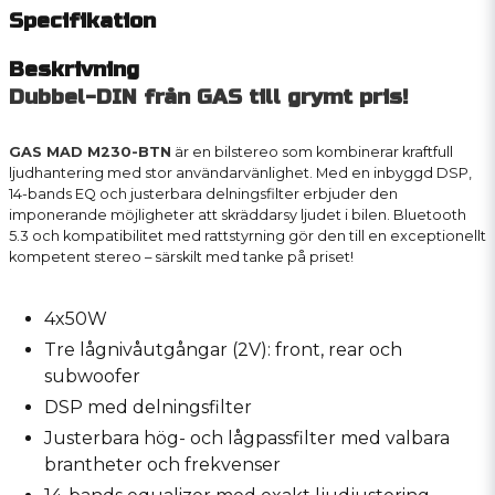
Specifikation
Beskrivning
Dubbel-DIN från GAS till grymt pris!
GAS MAD M230-BTN
är en bilstereo som kombinerar kraftfull
ljudhantering med stor användarvänlighet. Med en inbyggd DSP,
14-bands EQ och justerbara delningsfilter erbjuder den
imponerande möjligheter att skräddarsy ljudet i bilen. Bluetooth
5.3 och kompatibilitet med rattstyrning gör den till en exceptionellt
kompetent stereo – särskilt med tanke på priset!
4x50W
Tre lågnivåutgångar (2V): front, rear och
subwoofer
DSP med delningsfilter
Justerbara hög- och lågpassfilter med valbara
brantheter och frekvenser