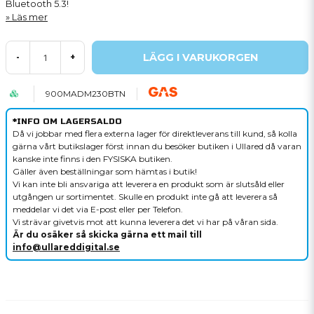
Bluetooth 5.3!
Läs mer
LÄGG I VARUKORGEN
-
+
900MADM230BTN
*INFO OM LAGERSALDO
Då vi jobbar med flera externa lager för direktleverans till kund, så kolla
gärna vårt butikslager först innan du besöker butiken i Ullared då varan
kanske inte finns i den FYSISKA butiken.
Gäller även beställningar som hämtas i butik!
Vi kan inte bli ansvariga att leverera en produkt som är slutsåld eller
utgången ur sortimentet. Skulle en produkt inte gå att leverera så
meddelar vi det via E-post eller per Telefon.
Vi strävar givetvis mot att kunna leverera det vi har på våran sida.
Är du osäker så skicka gärna ett mail till
info@ullareddigital.se