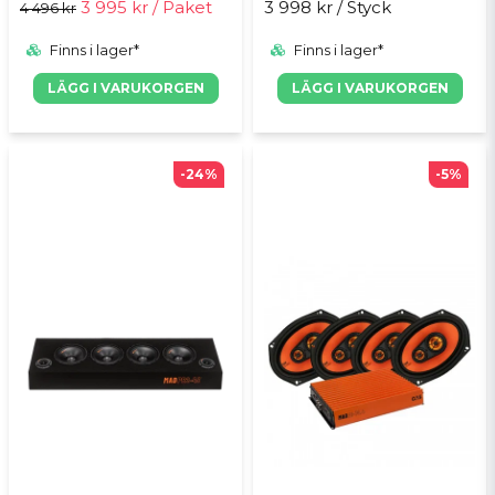
3 995 kr
/ Paket
3 998 kr
/ Styck
4 496 kr
Finns i lager*
Finns i lager*
LÄGG I VARUKORGEN
LÄGG I VARUKORGEN
-24%
-5%