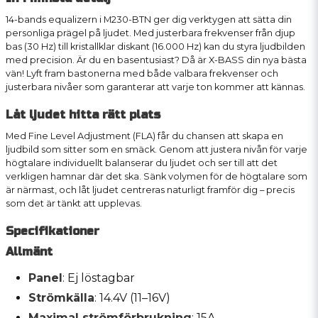
14-bands equalizern i M230-BTN ger dig verktygen att sätta din
personliga prägel på ljudet. Med justerbara frekvenser från djup
bas (30 Hz) till kristallklar diskant (16.000 Hz) kan du styra ljudbilden
med precision. Är du en basentusiast? Då är X-BASS din nya bästa
vän! Lyft fram bastonerna med både valbara frekvenser och
justerbara nivåer som garanterar att varje ton kommer att kännas.
Låt ljudet hitta rätt plats
Med Fine Level Adjustment (FLA) får du chansen att skapa en
ljudbild som sitter som en smäck. Genom att justera nivån för varje
högtalare individuellt balanserar du ljudet och ser till att det
verkligen hamnar där det ska. Sänk volymen för de högtalare som
är närmast, och låt ljudet centreras naturligt framför dig – precis
som det är tänkt att upplevas.
Specifikationer
Allmänt
Panel
: Ej löstagbar
Strömkälla
: 14.4V (11–16V)
Maximal strömförbrukning
: 15A