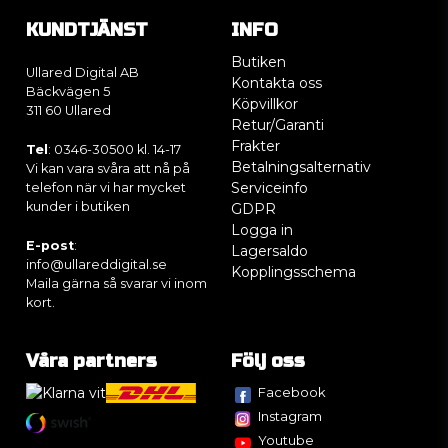
KUNDTJÄNST
INFO
Butiken
Ullared Digital AB
Kontakta oss
Bäckvägen 5
Köpvillkor
311 60 Ullared
Retur/Garanti
Frakter
Tel
: 0346-30500 kl. 14-17
Betalningsalternativ
Vi kan vara svåra att nå på
Serviceinfo
telefon när vi har mycket
kunder i butiken
GDPR
Logga in
E-post
:
Lagersaldo
info@ullareddigital.se
Kopplingsschema
Maila gärna så svarar vi inom
kort.
Våra partners
Följ oss
Facebook
Instagram
Youtube