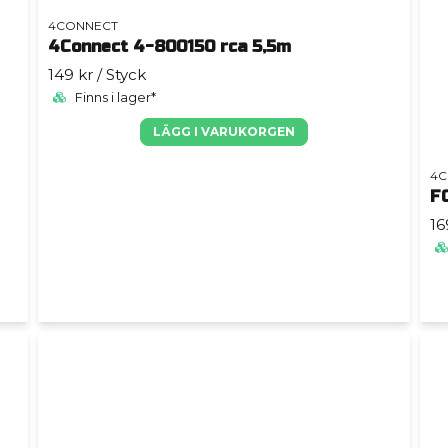
4CONNECT
4Connect 4-800150 rca 5,5m
149 kr
/ Styck
Finns i lager*
LÄGG I VARUKORGEN
4C
F
16