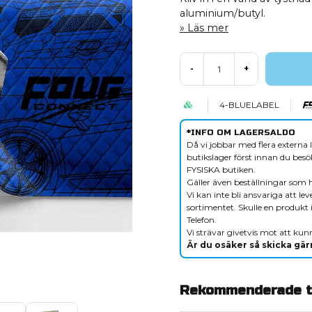
aluminium/butyl.
Läs mer
-
+
4-BLUELABEL
*INFO OM LAGERSALDO
Då vi jobbar med flera externa l
butikslager först innan du besök
FYSISKA butiken.
Gäller även beställningar som 
Vi kan inte bli ansvariga att le
sortimentet. Skulle en produkt i
Telefon.
Vi strävar givetvis mot att kunn
Är du osäker så skicka gärn
Rekommenderade ti