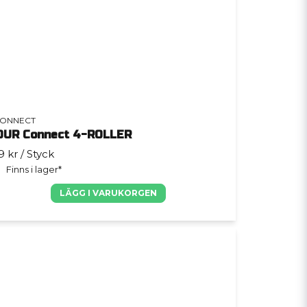
ONNECT
OUR Connect 4-ROLLER
9 kr
/ Styck
Finns i lager*
LÄGG I VARUKORGEN