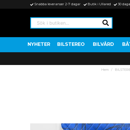
Snabba leveranser 2-7 dagar
Butik i Ullared
30 daga
Sök i butiken...
NYHETER
BILSTEREO
BILVÅRD
BÅ
Hem
BILSTER