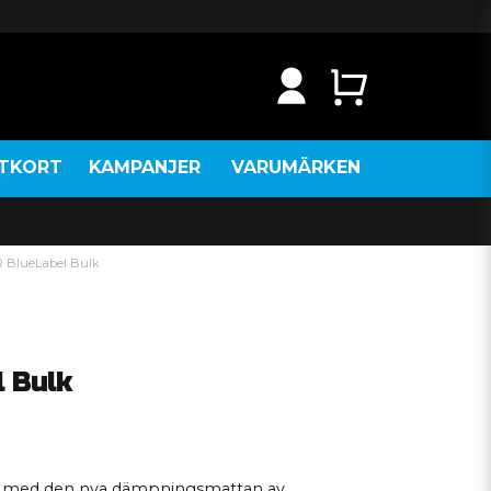
NTKORT
KAMPANJER
VARUMÄRKEN
 BlueLabel Bulk
 Bulk
tnad med den nya dämpningsmattan av