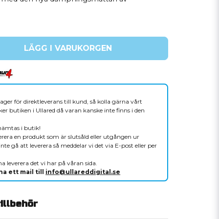
LÄGG I VARUKORGEN
ager för direktleverans till kund, så kolla gärna vårt
er butiken i Ullared då varan kanske inte finns i den
hämtas i butik!
verera en produkt som är slutsåld eller utgången ur
nte gå att leverera så meddelar vi det via E-post eller per
a leverera det vi har på våran sida.
a ett mail till
info@ullareddigital.se
llbehör