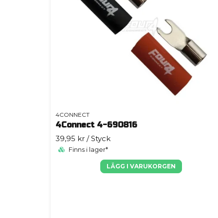
4CONNECT
4Connect 4-690816
39,95 kr
/ Styck
Finns i lager*
LÄGG I VARUKORGEN