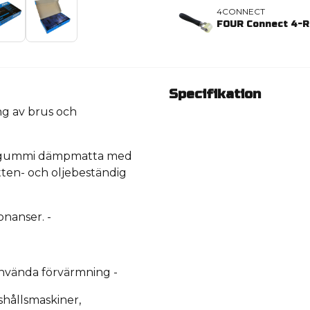
4CONNECT
FOUR Connect 4-
Specifikation
g av brus och
ylgummi dämpmatta med
atten- och oljebeständig
onanser.
-
t använda förvärmning
-
shållsmaskiner,