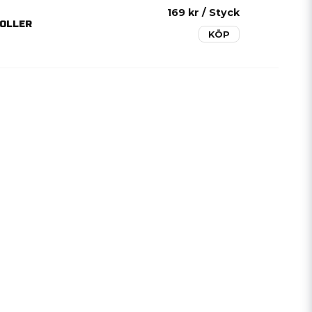
169 kr
/ Styck
ROLLER
KÖP