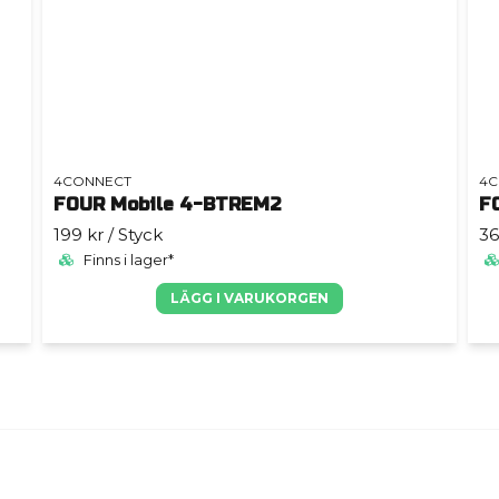
4CONNECT
4C
FOUR Mobile 4-BTREM2
F
199 kr
/ Styck
36
Finns i lager*
LÄGG I VARUKORGEN