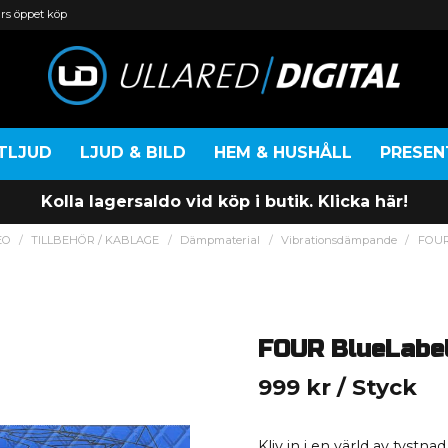
rs öppet köp
TLJUD
LJUD & BILD
HEM & HUSHÅLL
PRESE
Kolla lagersaldo vid köp i butik. Klicka här!
EO
TILLBEHÖR / KABLAGE
Dämpmaterial
Vibrationsdämpande
FOUR
FOUR BlueLabel
999 kr
/ Styck
Kliv in i en värld av tys