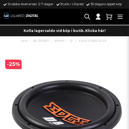
Snabba leveranser 2-7 dagar
Butik i Ullared
30 dagars öppet köp
Kolla lagersaldo vid köp i butik. Klicka här!
Hem
BILSTEREO
BASAR
12"
EDGE EDB12D2-E3
-
25
%