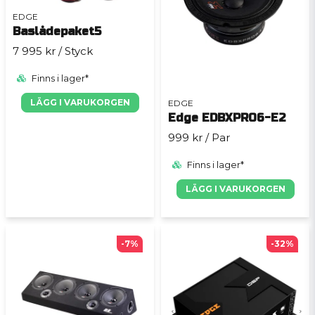
EDGE
Baslådepaket5
7 995 kr
/ Styck
Finns i lager*
LÄGG I VARUKORGEN
EDGE
Edge EDBXPRO6-E2
999 kr
/ Par
Finns i lager*
LÄGG I VARUKORGEN
-7%
-32%