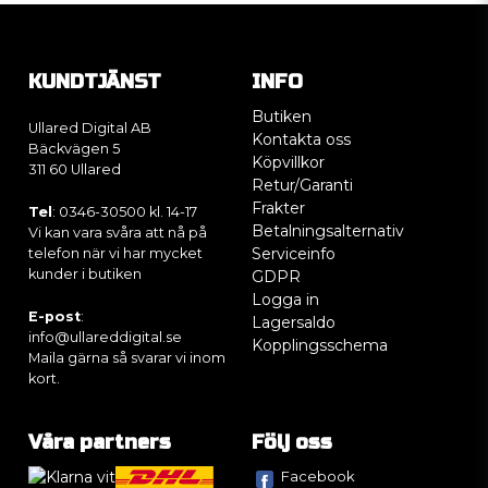
KUNDTJÄNST
INFO
Butiken
Ullared Digital AB
Kontakta oss
Bäckvägen 5
Köpvillkor
311 60 Ullared
Retur/Garanti
Frakter
Tel
: 0346-30500 kl. 14-17
Betalningsalternativ
Vi kan vara svåra att nå på
Serviceinfo
telefon när vi har mycket
kunder i butiken
GDPR
Logga in
E-post
:
Lagersaldo
info@ullareddigital.se
Kopplingsschema
Maila gärna så svarar vi inom
kort.
Våra partners
Följ oss
Facebook