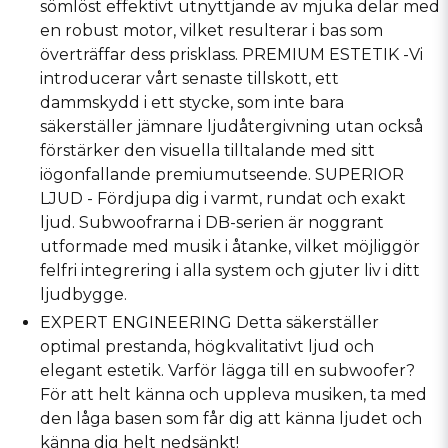
sömlöst effektivt utnyttjande av mjuka delar med
en robust motor, vilket resulterar i bas som
överträffar dess prisklass.
PREMIUM ESTETIK -Vi
introducerar vårt senaste tillskott, ett
dammskydd i ett stycke, som inte bara
säkerställer jämnare ljudåtergivning utan också
förstärker den visuella tilltalande med sitt
iögonfallande premiumutseende.
SUPERIOR
LJUD - Fördjupa dig i varmt, rundat och exakt
ljud.
Subwoofrarna i DB-serien är noggrant
utformade med musik i åtanke, vilket möjliggör
felfri integrering i alla system och gjuter liv i ditt
ljudbygge.
EXPERT ENGINEERING
Detta säkerställer
optimal prestanda, högkvalitativt ljud och
elegant estetik.
Varför lägga till en subwoofer?
För att helt känna och uppleva musiken, ta med
den låga basen som får dig att känna ljudet och
känna dig helt nedsänkt!