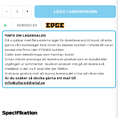
LÄGG I VARUKORGEN
-
+
EDB12D2-E3
*INFO OM LAGERSALDO
Då vi jobbar med flera externa lager för direktleverans till kund, så kolla
gärna vårt butikslager först innan du besöker butiken i Ullared då varan
kanske inte finns i den FYSISKA butiken.
Gäller även beställningar som hämtas i butik!
Vi kan inte bli ansvariga att leverera en produkt som är slutsåld eller
utgången ur sortimentet. Skulle en produkt inte gå att leverera så
meddelar vi det via E-post eller per Telefon.
Vi strävar givetvis mot att kunna leverera det vi har på våran sida.
Är du osäker så skicka gärna ett mail till
info@ullareddigital.se
Specifikation