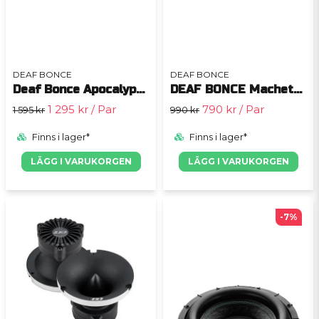
DEAF BONCE
DEAF BONCE
Deaf Bonce Apocalypse M61SE PRO
DEAF BONCE Machete Fight 80 midbass
1 295 kr
/ Par
790 kr
/ Par
1 595 kr
990 kr
Finns i lager*
Finns i lager*
LÄGG I VARUKORGEN
LÄGG I VARUKORGEN
-7%