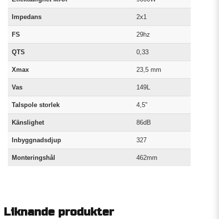
Impedans
2x1
FS
29hz
QTS
0,33
Xmax
23,5 mm
Vas
149L
Talspole storlek
4,5"
Känslighet
86dB
Inbyggnadsdjup
327
Monteringshål
462mm
Liknande produkter