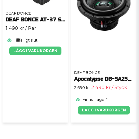
DEAF BONCE
DEAF BONCE AT-37 Sport
1 490 kr
/ Par
Tillfälligt slut
LÄGG I VARUKORGEN
DEAF BONCE
Apocalypse DB-SA252D1
2 490 kr
/ Styck
2 690 kr
Finns i lager*
LÄGG I VARUKORGEN