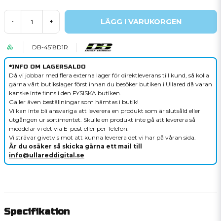
LÄGG I VARUKORGEN
-
+
DB-4518D1R
*INFO OM LAGERSALDO
Då vi jobbar med flera externa lager för direktleverans till kund, så kolla
gärna vårt butikslager först innan du besöker butiken i Ullared då varan
kanske inte finns i den FYSISKA butiken.
Gäller även beställningar som hämtas i butik!
Vi kan inte bli ansvariga att leverera en produkt som är slutsåld eller
utgången ur sortimentet. Skulle en produkt inte gå att leverera så
meddelar vi det via E-post eller per Telefon.
Vi strävar givetvis mot att kunna leverera det vi har på våran sida.
Är du osäker så skicka gärna ett mail till
info@ullareddigital.se
Specifikation