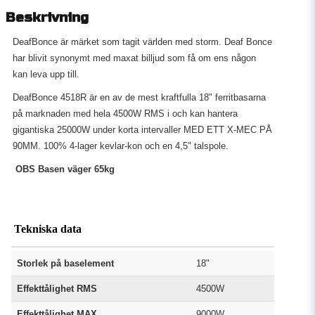
Beskrivning
DeafBonce är märket som tagit världen med storm. Deaf Bonce
har blivit synonymt med maxat billjud som få om ens någon
kan leva upp till.
DeafBonce 4518R är en av de mest kraftfulla 18" ferritbasarna
på marknaden med hela 4500W RMS i och kan hantera
gigantiska 25000W under korta intervaller MED ETT X-MEC PÅ
90MM. 100% 4-lager kevlar-kon och en 4,5" talspole.
OBS Basen väger 65kg
Tekniska data
Storlek på baselement
18"
Effekttålighet RMS
4500W
Effekttålighet MAX
9000W