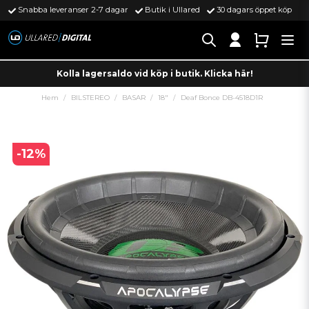
Snabba leveranser 2-7 dagar
Butik i Ullared
30 dagars öppet köp
Kolla lagersaldo vid köp i butik. Klicka här!
Hem
BILSTEREO
BASAR
18"
Deaf Bonce DB-4518D1R
-
12
%