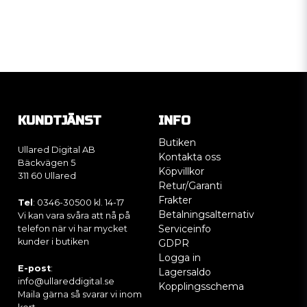
KUNDTJÄNST
INFO
Butiken
Ullared Digital AB
Kontakta oss
Bäckvägen 5
Köpvillkor
311 60 Ullared
Retur/Garanti
Frakter
Tel
: 0346-30500 kl. 14-17
Betalningsalternativ
Vi kan vara svåra att nå på
Serviceinfo
telefon när vi har mycket
kunder i butiken
GDPR
Logga in
E-post
:
Lagersaldo
info@ullareddigital.se
Kopplingsschema
Maila gärna så svarar vi inom