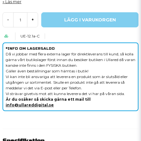
Läs mer
LÄGG I VARUKORGEN
-
+
UE-12.1a-C
*INFO OM LAGERSALDO
Då vi jobbar med flera externa lager för direktleverans till kund, så kolla
gärna vårt butikslager först innan du besöker butiken i Ullared då varan
kanske inte finns i den FYSISKA butiken.
Gäller även beställningar som hämtas i butik!
Vi kan inte bli ansvariga att leverera en produkt som är slutsåld eller
utgången ur sortimentet. Skulle en produkt inte gå att leverera så
meddelar vi det via E-post eller per Telefon.
Vi strävar givetvis mot att kunna leverera det vi har på våran sida.
Är du osäker så skicka gärna ett mail till
info@ullareddigital.se
Specifikation