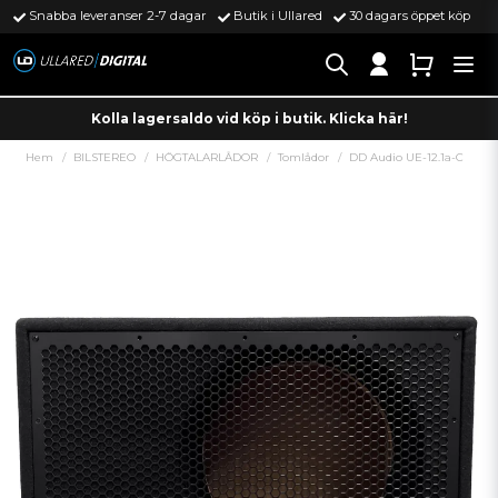
Snabba leveranser 2-7 dagar
Butik i Ullared
30 dagars öppet köp
Kolla lagersaldo vid köp i butik. Klicka här!
Hem
BILSTEREO
HÖGTALARLÅDOR
Tomlådor
DD Audio UE-12.1a-C