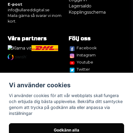
E-post
:
Lagersaldo
info@ullareddigital.se
Kopplingsschema
Maila gärna så svarar vi inom
kort.
Våra partners
Följ oss
Facebook
Instagram
Youtube
Twitter
Vi använder cookies
Vi använder cookies för att vår webbplats skall fungera
och erbjuda dig bästa upplevelse. Bekräfta ditt samtycke
genom att trycka på godkänn alla eller anpassa via
inställningar
Godkänn alla