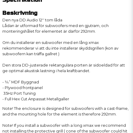
Beskrivning
Den nya DD Audio 12′′ tom låda
Lådan är utformad för subwoofers med en gjutram, och
monteringshålet för elementet är därför 292mm.
Om du installerar en subwoofer med en lång xmax
rekommenderar vi att du inte installerar skyddsgrillen (kon av
subwoofern kan träffa gallret )
Den stora DD-justerade rektangulära porten är sidoeldad för att
ge optimal akustisk lastning i hela kraftbandet.
- 3⁄4” MDF Byggnad
- Plywood frontpanel
35Hz Port Tuning
- Full Hex Cut Anpassat Metallgaller
Note! The enclosure is designed for subwoofers with a cast-frame,
and the mounting hole for the element is therefore 292mm.
Note! If you install a subwoofer with a long xmax we recommend
not installing the protective grill ( cone of the subwoofer could hit