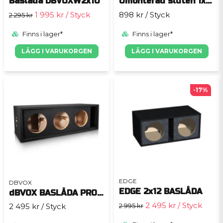
Baslåda DBVOXW2x10
Omonterad sluten 1x10" baslåda
1 995 kr
/ Styck
898 kr
/ Styck
2 295 kr
Finns i lager*
Finns i lager*
LÄGG I VARUKORGEN
LÄGG I VARUKORGEN
-17%
EDGE
DBVOX
EDGE 2x12 BASLÅDA
dBVOX BASLÅDA PRO 3X8tum
2 495 kr
/ Styck
2 995 kr
2 495 kr
/ Styck