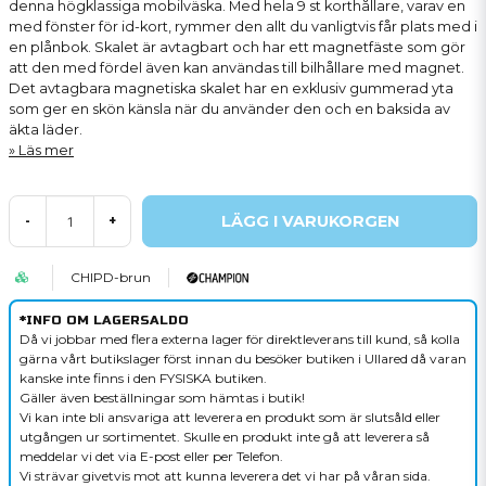
denna högklassiga mobilväska. Med hela 9 st korthållare, varav en
med fönster för id-kort, rymmer den allt du vanligtvis får plats med i
en plånbok. Skalet är avtagbart och har ett magnetfäste som gör
att den med fördel även kan användas till bilhållare med magnet.
Det avtagbara magnetiska skalet har en exklusiv gummerad yta
som ger en skön känsla när du använder den och en baksida av
äkta läder.
Läs mer
LÄGG I VARUKORGEN
-
+
CHIPD-brun
*INFO OM LAGERSALDO
Då vi jobbar med flera externa lager för direktleverans till kund, så kolla
gärna vårt butikslager först innan du besöker butiken i Ullared då varan
kanske inte finns i den FYSISKA butiken.
Gäller även beställningar som hämtas i butik!
Vi kan inte bli ansvariga att leverera en produkt som är slutsåld eller
utgången ur sortimentet. Skulle en produkt inte gå att leverera så
meddelar vi det via E-post eller per Telefon.
Vi strävar givetvis mot att kunna leverera det vi har på våran sida.