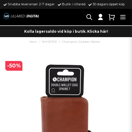
Snabba leveranser 2-7 dagar
Butik i Ullared
30 dagars öppet köp
Kolla lagersaldo vid köp i butik. Klicka här!
Hem
NYHETER
Champion Dubbel Wallet
-
50
%