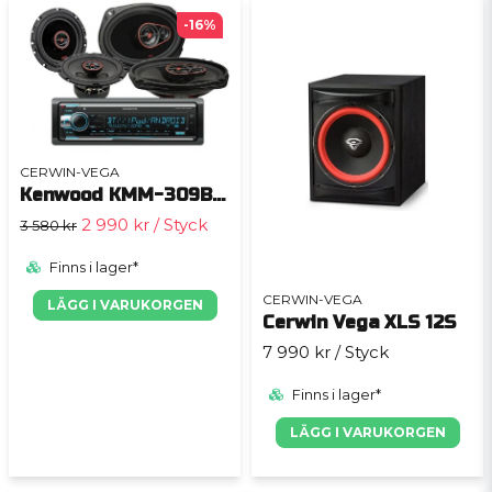
-16%
CERWIN-VEGA
Kenwood KMM-309BT&Cerwin-Vega HED 6x9" + 6,5"
2 990 kr
/ Styck
3 580 kr
Finns i lager*
CERWIN-VEGA
LÄGG I VARUKORGEN
Cerwin Vega XLS 12S
7 990 kr
/ Styck
Finns i lager*
LÄGG I VARUKORGEN