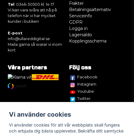
Frakter
Tel
: 0346-30500 kl. 14-17
Betalningsalternativ
Vi kan vara svåra att nå på
Serviceinfo
telefon när vi har mycket
kunder i butiken
GDPR
Logga in
E-post
:
Lagersaldo
info@ullareddigital.se
Kopplingsschema
Maila gärna så svarar vi inom
kort.
Våra partners
Följ oss
Facebook
Instagram
Youtube
Twitter
Vi använder cookies
Vi använder cookies för att vår webbplats skall fungera
och erbjuda dig bästa upplevelse. Bekräfta ditt samtycke