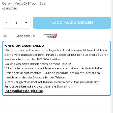
Cerwin-Vega 2x8" tomlåda
Läs mer
LÄGG I VARUKORGEN
-
+
Vegaboxdual
*INFO OM LAGERSALDO
Då vi jobbar med flera externa lager för direktleverans till kund, så kolla
gärna vårt butikslager först innan du besöker butiken i Ullared då varan
kanske inte finns i den FYSISKA butiken.
Gäller även beställningar som hämtas i butik!
Vi kan inte bli ansvariga att leverera en produkt som är slutsåld eller
utgången ur sortimentet. Skulle en produkt inte gå att leverera så
meddelar vi det via E-post eller per Telefon.
Vi strävar givetvis mot att kunna leverera det vi har på våran sida.
Är du osäker så skicka gärna ett mail till
info@ullareddigital.se