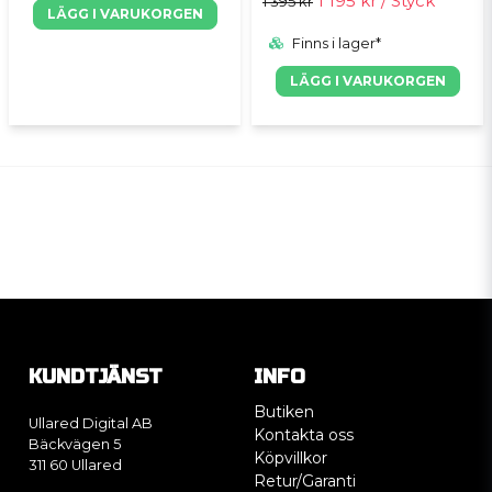
1 195 kr
/ Styck
1 395 kr
LÄGG I VARUKORGEN
Finns i lager*
LÄGG I VARUKORGEN
KUNDTJÄNST
INFO
Butiken
Ullared Digital AB
Kontakta oss
Bäckvägen 5
Köpvillkor
311 60 Ullared
Retur/Garanti