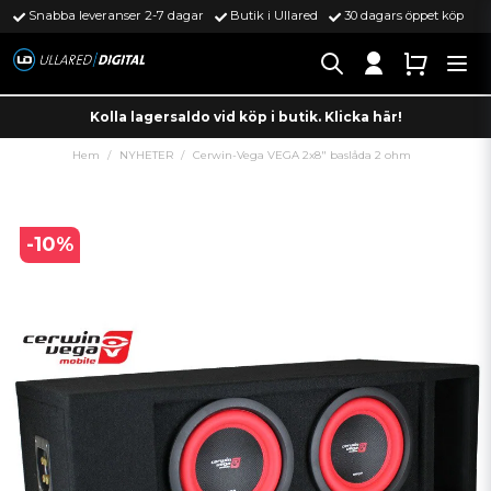
Snabba leveranser 2-7 dagar
Butik i Ullared
30 dagars öppet köp
Kolla lagersaldo vid köp i butik. Klicka här!
Hem
NYHETER
Cerwin-Vega VEGA 2x8" baslåda 2 ohm
-
10
%