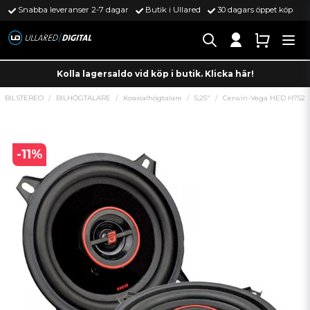
Snabba leveranser 2-7 dagar
Butik i Ullared
30 dagars öppet köp
Kolla lagersaldo vid köp i butik. Klicka här!
BILSTEREO
BILHÖGTALARE
Koaxialhögtalare
5,25"
Cerwin-Vega HED H752
-
11
%