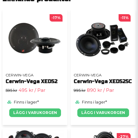
-17%
-11%
CERWIN-VEGA
CERWIN-VEGA
Cerwin-Vega XED52
Cerwin-Vega XED525C
495 kr
/ Par
890 kr
/ Par
595 kr
995 kr
Finns i lager*
Finns i lager*
LÄGG I VARUKORGEN
LÄGG I VARUKORGEN
-27%