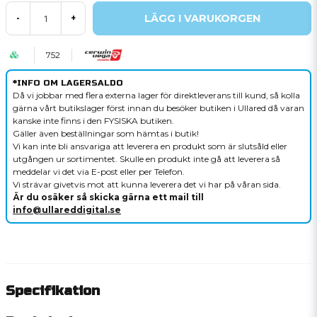
LÄGG I VARUKORGEN
-
+
752
*INFO OM LAGERSALDO
Då vi jobbar med flera externa lager för direktleverans till kund, så kolla
gärna vårt butikslager först innan du besöker butiken i Ullared då varan
kanske inte finns i den FYSISKA butiken.
Gäller även beställningar som hämtas i butik!
Vi kan inte bli ansvariga att leverera en produkt som är slutsåld eller
utgången ur sortimentet. Skulle en produkt inte gå att leverera så
meddelar vi det via E-post eller per Telefon.
Vi strävar givetvis mot att kunna leverera det vi har på våran sida.
Är du osäker så skicka gärna ett mail till
info@ullareddigital.se
Specifikation