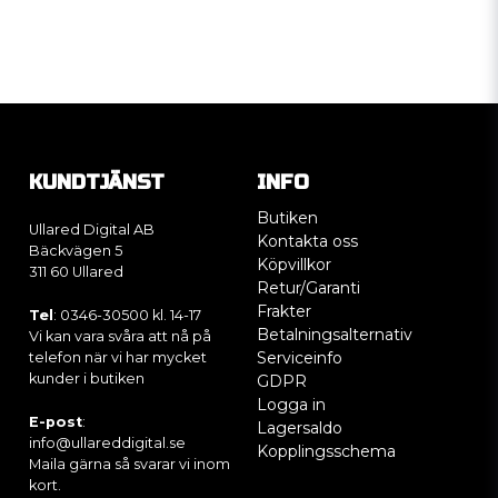
KUNDTJÄNST
INFO
Butiken
Ullared Digital AB
Kontakta oss
Bäckvägen 5
Köpvillkor
311 60 Ullared
Retur/Garanti
Frakter
Tel
: 0346-30500 kl. 14-17
Betalningsalternativ
Vi kan vara svåra att nå på
Serviceinfo
telefon när vi har mycket
kunder i butiken
GDPR
Logga in
E-post
:
Lagersaldo
info@ullareddigital.se
Kopplingsschema
Maila gärna så svarar vi inom
kort.