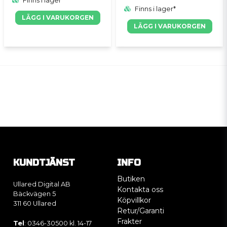
Finns i lager*
Finns i lager*
LÄGG I VARUKORGEN
LÄGG I VARUKORGEN
KUNDTJÄNST
INFO
Butiken
Ullared Digital AB
Kontakta oss
Bäckvägen 5
Köpvillkor
311 60 Ullared
Retur/Garanti
Frakter
Tel
: 0346-30500 kl. 14-17