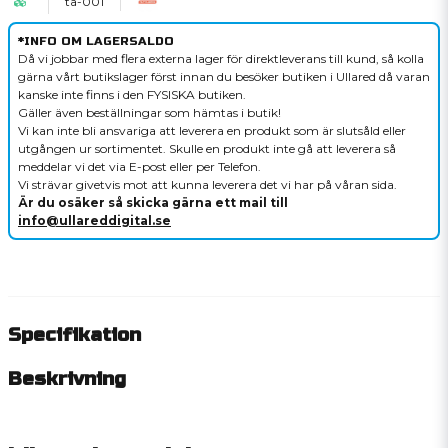
ta-001
*INFO OM LAGERSALDO
Då vi jobbar med flera externa lager för direktleverans till kund, så kolla
gärna vårt butikslager först innan du besöker butiken i Ullared då varan
kanske inte finns i den FYSISKA butiken.
Gäller även beställningar som hämtas i butik!
Vi kan inte bli ansvariga att leverera en produkt som är slutsåld eller
utgången ur sortimentet. Skulle en produkt inte gå att leverera så
meddelar vi det via E-post eller per Telefon.
Vi strävar givetvis mot att kunna leverera det vi har på våran sida.
Är du osäker så skicka gärna ett mail till
info@ullareddigital.se
Specifikation
Beskrivning