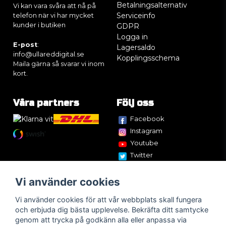
Betalningsalternativ
Vi kan vara svåra att nå på
Serviceinfo
telefon när vi har mycket
kunder i butiken
GDPR
Logga in
E-post
:
Lagersaldo
info@ullareddigital.se
Kopplingsschema
Maila gärna så svarar vi inom
kort.
Våra partners
Följ oss
Facebook
Instagram
Youtube
Twitter
Vi använder cookies
Vi använder cookies för att vår webbplats skall fungera
och erbjuda dig bästa upplevelse. Bekräfta ditt samtycke
genom att trycka på godkänn alla eller anpassa via