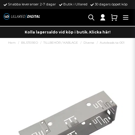
Snabba leveranser 2-7 dagar
Butik i Ullared
30 dagars öppet köp
Kolla lagersaldo vid köp i butik. Klicka här!
Hem
BILSTEREO
TILLBEHÖR / KABLAGE
Diverse
Autoleads ta-001