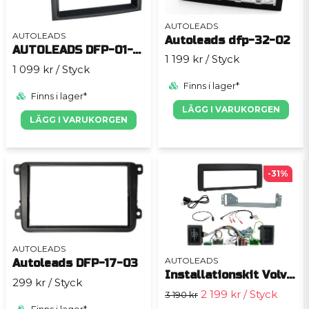
AUTOLEADS
AUTOLEADS
Autoleads dfp-32-02
AUTOLEADS DFP-01-131
1 199 kr
/ Styck
1 099 kr
/ Styck
Finns i lager*
Finns i lager*
LÄGG I VARUKORGEN
LÄGG I VARUKORGEN
-31%
AUTOLEADS
AUTOLEADS
Autoleads DFP-17-03
Installationskit Volvo V70/XC70/S80 2007-2011 Enkeldin
299 kr
/ Styck
2 199 kr
/ Styck
3 190 kr