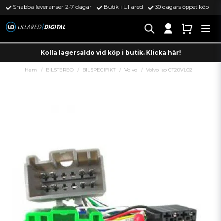
Snabba leveranser 2-7 dagar
Butik i Ullared
30 dagars öppet köp
Kolla lagersaldo vid köp i butik. Klicka här!
Hem
BILSTEREO
BILSPECIFIKT
Volvo
Volvo iso CT20VL02