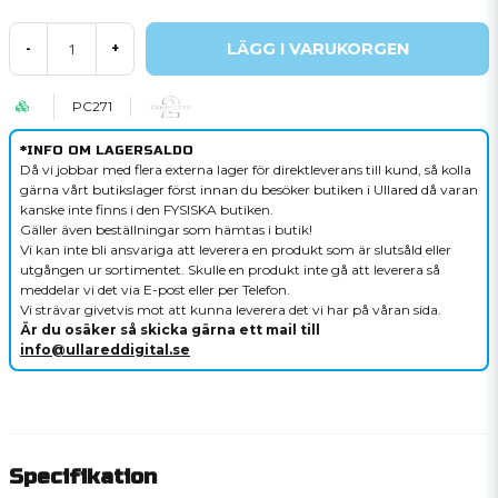
LÄGG I VARUKORGEN
-
+
PC271
*INFO OM LAGERSALDO
Då vi jobbar med flera externa lager för direktleverans till kund, så kolla
gärna vårt butikslager först innan du besöker butiken i Ullared då varan
kanske inte finns i den FYSISKA butiken.
Gäller även beställningar som hämtas i butik!
Vi kan inte bli ansvariga att leverera en produkt som är slutsåld eller
utgången ur sortimentet. Skulle en produkt inte gå att leverera så
meddelar vi det via E-post eller per Telefon.
Vi strävar givetvis mot att kunna leverera det vi har på våran sida.
Är du osäker så skicka gärna ett mail till
info@ullareddigital.se
Specifikation