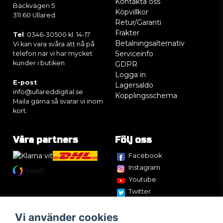
Kontakta oss
Bäckvägen 5
Köpvillkor
311 60 Ullared
Retur/Garanti
Frakter
Tel
: 0346-30500 kl. 14-17
Betalningsalternativ
Vi kan vara svåra att nå på
Serviceinfo
telefon när vi har mycket
kunder i butiken
GDPR
Logga in
E-post
:
Lagersaldo
info@ullareddigital.se
Kopplingsschema
Maila gärna så svarar vi inom
kort.
Våra partners
Följ oss
Facebook
Instagram
Youtube
Twitter
Vi använder cookies