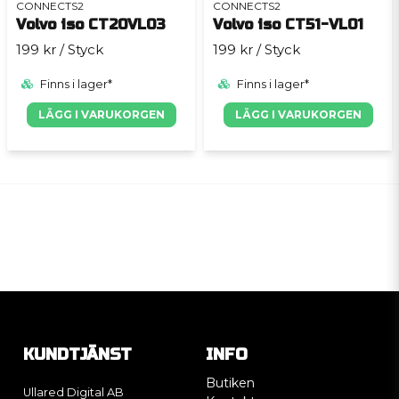
CONNECTS2
CONNECTS2
Volvo iso CT20VL03
Volvo iso CT51-VL01
199 kr
/ Styck
199 kr
/ Styck
Finns i lager*
Finns i lager*
LÄGG I VARUKORGEN
LÄGG I VARUKORGEN
KUNDTJÄNST
INFO
Butiken
Ullared Digital AB